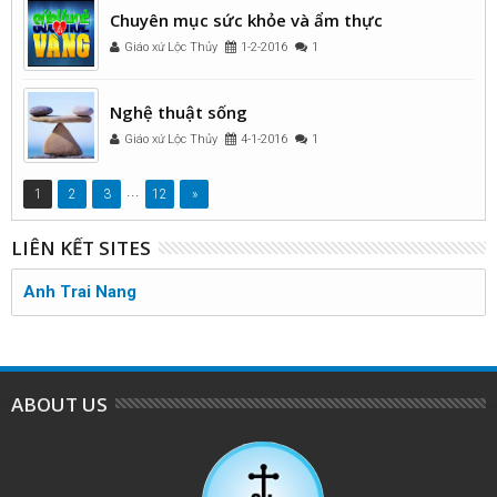
Chuyên mục sức khỏe và ẩm thực
Giáo xứ Lộc Thủy
1-2-2016
1
Nghệ thuật sống
Giáo xứ Lộc Thủy
4-1-2016
1
...
1
2
3
12
»
LIÊN KẾT SITES
Anh Trai Nang
ABOUT US