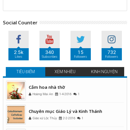
Social Counter
2.5k
340
15
732
Likes
Subscribes
Followers
Followers
TIÊU ĐIỂM
XEM NHIỀU
KINH NGUYỆN
Cắm hoa nhà thờ
Hoàng Mai An
1-4-2016
1
Chuyên mục Giáo Lý và Kinh Thánh
Giáo xứ Lộc Thủy
2-2-2016
1