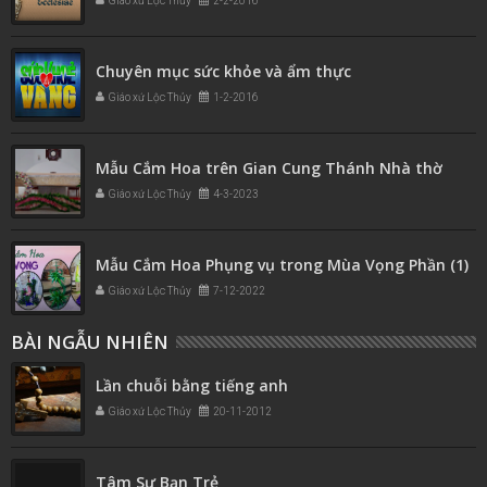
Giáo xứ Lộc Thủy
2-2-2016
Chuyên mục sức khỏe và ẩm thực
Giáo xứ Lộc Thủy
1-2-2016
Mẫu Cắm Hoa trên Gian Cung Thánh Nhà thờ
Giáo xứ Lộc Thủy
4-3-2023
Mẫu Cắm Hoa Phụng vụ trong Mùa Vọng Phần (1)
Giáo xứ Lộc Thủy
7-12-2022
BÀI NGẪU NHIÊN
Lần chuỗi bằng tiếng anh
Giáo xứ Lộc Thủy
20-11-2012
Tâm Sự Bạn Trẻ