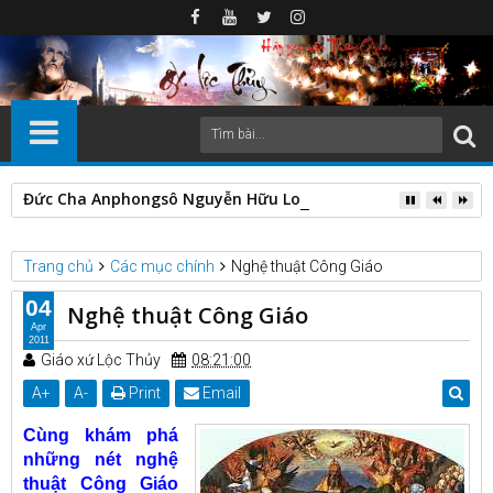
Đức Cha Anphongsô Nguyễn Hữu Long thăm mục vụ các Giáo h
Trang chủ
Các mục chính
Nghệ thuật Công Giáo
04
Nghệ thuật Công Giáo
Apr
2011
Giáo xứ Lộc Thủy
08:21:00
A
+
A
-
Print
Email
C
ùng khám phá
những nét nghệ
thuật Công Giáo