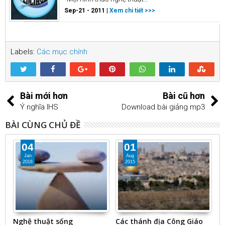
Sep-21 - 2011 |
Xem chi tiết >>>
Labels:
Các mục chính
Bài mới hơn
Bài cũ hơn
Ý nghĩa IHS
Download bài giảng mp3
BÀI CÙNG CHỦ ĐỀ
04
01
Jan
Aug
2016
2015
Nghệ thuật sống
Các thánh địa Công Giáo
T