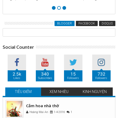
h
BLOGGER
FACEBOOK
DISQUS
Social Counter
2.5k
340
15
732
Likes
Subscribes
Followers
Followers
TIÊU ĐIỂM
XEM NHIỀU
KINH NGUYỆN
Cắm hoa nhà thờ
Hoàng Mai An
1-4-2016
1