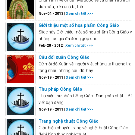
Chùm ảnh về Chúa - Mẹ được vẽ và chạm trỗ trên
dưa hấu, trên quả bí, trên...
Nov-04 - 2013 |
Xem chi tiết >>>
Giới thiệu một số họa phẩm Công Giáo
Slide này Giới thiệu một số họa phẩm Công Giáo và
những tác giả đã đóng góp cho...
Feb-28 - 2012 |
Xem chi tiết >>>
Câu đối xuân Công Giáo
Cứ mỗi độ Xuân về, người Việt chúng ta thường trao
tặng nhau những câu đối hay...
Nov-19 - 2011 |
Xem chi tiết >>>
Thư pháp Công Giáo
Thư viện thư pháp Công Giáo Đang cập nhật.... Bài
viết bạn đang...
Nov-19 - 2011 |
Xem chi tiết >>>
Trang nghệ thuật Công Giáo
Giới thiệu chuyên trang về nghệ thuật Công Giáo
"Mọi hình thức nghệ thuật...