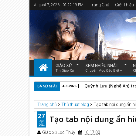
Trang Chủ
Giới Thiệu
August 7, 2026
02:22:20 PM
GIÁO XỨ
XEM NHIỀU NHẤT
N
Tin Giáo Xứ
Chuyên Mục Đặc Biệt +
C
Đức Cha Anphongsô Nguy
BÀI MỚI NHẤT
3-3-2026
Trang chủ
Thủ thuật blog
Tạo tab nội dung ẩn hi
27
Tạo tab nội dung ẩn hi
Apr
2011
Giáo xứ Lộc Thủy
10:17:00