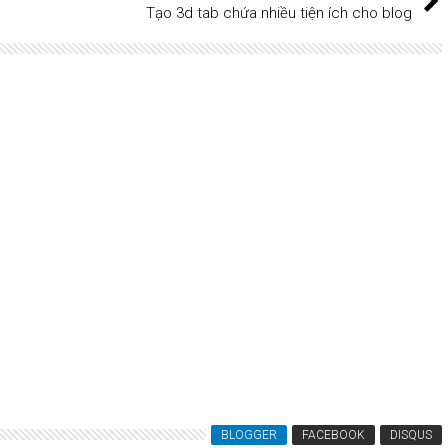
Tạo 3d tab chứa nhiều tiện ích cho blog
 hiện bên dưới blogspot/website
s
BLOGGER
FACEBOOK
DISQUS