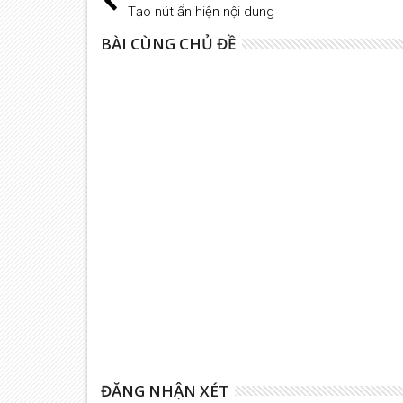
Tạo nút ẩn hiện nội dung
BÀI CÙNG CHỦ ĐỀ
13
May
2014
Tạo Thanh Menu (menu bar) ẩn
19
Apr
2014
Image hover all sharing button
ĐĂNG NHẬN XÉT