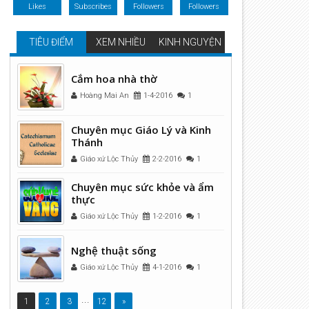
Likes
Subscribes
Followers
Followers
TIÊU ĐIỂM
XEM NHIỀU
KINH NGUYỆN
Cắm hoa nhà thờ
Hoàng Mai An
1-4-2016
1
Chuyên mục Giáo Lý và Kinh
Thánh
Giáo xứ Lộc Thủy
2-2-2016
1
Chuyên mục sức khỏe và ẩm
thực
Giáo xứ Lộc Thủy
1-2-2016
1
Nghệ thuật sống
Giáo xứ Lộc Thủy
4-1-2016
1
...
1
2
3
12
»