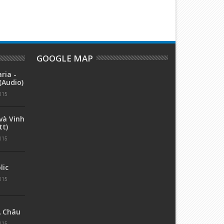
GOOGLE MAP
ria -
Audio)
015
và Vinh
tt)
015
lic
015
Á Châu
015