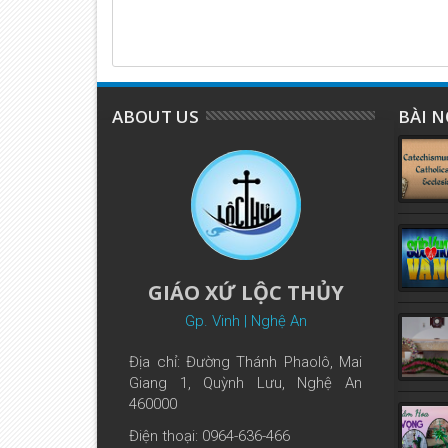
ABOUT US
BÀI N
GIÁO XỨ LỘC THỦY
Gp. Vinh | Nghệ An
Địa chỉ: Đường Thánh Phaolô, Mai
Giang 1, Quỳnh Lưu, Nghệ An
460000
Điện thoại: 0964-636-466