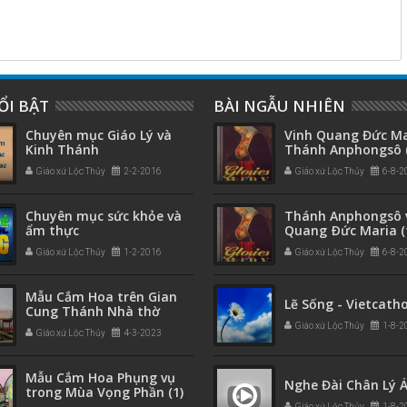
ỔI BẬT
BÀI NGẪU NHIÊN
Chuyên mục Giáo Lý và
Vinh Quang Đức Ma
Kinh Thánh
Thánh Anphongsô (
Giáo xứ Lộc Thủy
2-2-2016
Giáo xứ Lộc Thủy
6-8-2
Chuyên mục sức khỏe và
Thánh Anphongsô 
ẩm thực
Quang Ðức Maria (
Giáo xứ Lộc Thủy
1-2-2016
Giáo xứ Lộc Thủy
6-8-2
Mẫu Cắm Hoa trên Gian
Lẽ Sống - Vietcatho
Cung Thánh Nhà thờ
Giáo xứ Lộc Thủy
1-8-2
Giáo xứ Lộc Thủy
4-3-2023
Mẫu Cắm Hoa Phụng vụ
Nghe Đài Chân Lý 
trong Mùa Vọng Phần (1)
Giáo xứ Lộc Thủy
1-8-2