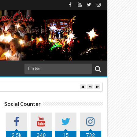
 xứ Lộc Thủy (2026)
Social Counter
2.5k
340
15
732