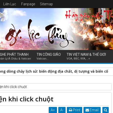
Liên Lạc
Fanpage
Sitemap
GHE PHÁT THANH
TIN CÔNG GIÁO
TIN VIỆT NAM & THẾ GIỚI
hân Lý Á Châu & Vatican
Vatican...
VOA, BBC, RFA,...+
ễn Hữu Long thăm mục vụ các Giáo họ và Giáo điểm thuộc Giáo
ện khi click chuột
ện khi click chuột
A
+
A
-
Print
Email