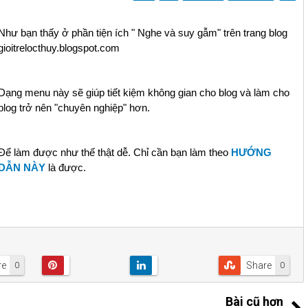
Như bạn thấy ở phần tiện ích " Nghe và suy gẫm" trên trang blog
gioitrelocthuy.blogspot.com
Dạng menu này sẽ giúp tiết kiệm không gian cho blog và làm cho
blog trở nên "chuyên nghiệp" hơn.
Để làm được như thế thật dễ. Chỉ cần bạn làm theo
HƯỚNG
DẪN NÀY
là được.
re
Share
0
0
Bài cũ hơn