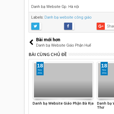
Danh bạ Website Gp. Hà nội
Labels:
Danh bạ website công giáo
Sha
Bài mới hơn
Danh bạ Website Giáo Phận Huế
BÀI CÙNG CHỦ ĐỀ
18
18
Nov
Nov
2011
2011
hắp nơi
Danh bạ Website Giáo Phận Bà Rịa
Danh bạ 
Thơ