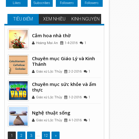
Likes
Subscribes
Followers
Followers
TIÊU ĐIỂM
XEM NHIỀU
KINH NGUYỆN
Cắm hoa nhà thờ
Hoàng Mai An
1-4-2016
1
Chuyên mục Giáo Lý và Kinh
Thánh
Giáo xứ Lộc Thủy
2-2-2016
1
18
18
Chuyên mục sức khỏe và ẩm
Nov
Nov
thực
2011
2011
Giáo xứ Lộc Thủy
1-2-2016
1
Nghệ thuật sống
Giáo xứ Lộc Thủy
4-1-2016
1
anh bạ Website Giáo Phận Phát
Danh bạ Website Giáo Phận 
iệm
Cường
...
1
2
3
12
»