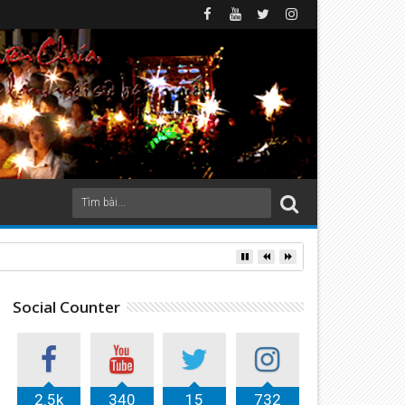
Social Counter
2.5k
340
15
732