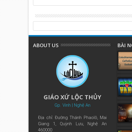
ABOUT US
BÀI N
GIÁO XỨ LỘC THỦY
Gp. Vinh | Nghệ An
Địa chỉ: Đường Thánh Phaolô, Mai
Giang 1, Quỳnh Lưu, Nghệ An
460000