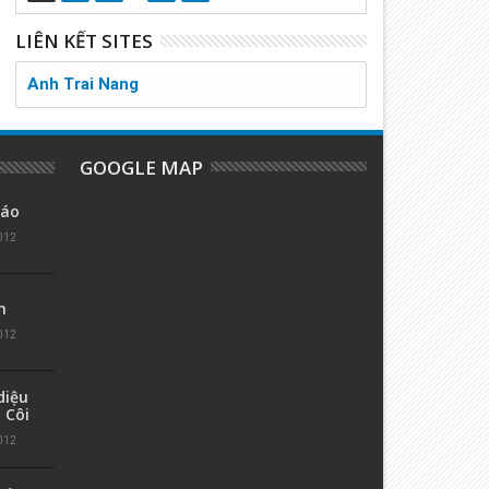
LIÊN KẾT SITES
Anh Trai Nang
GOOGLE MAP
iáo
012
m
012
diệu
 Côi
012