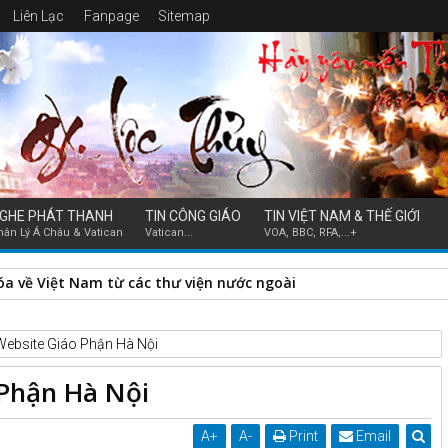
Liên Lạc
Fanpage
Sitemap
GHE PHÁT THANH
TIN CÔNG GIÁO
TIN VIỆT NAM & THẾ GIỚI
hân Lý Á Châu & Vatican
Vatican...
VOA, BBC, RFA,...+
hóa về Việt Nam từ các thư viện nước ngoài
Website Giáo Phận Hà Nội
Phận Hà Nội
A
+
A
-
Print
Email