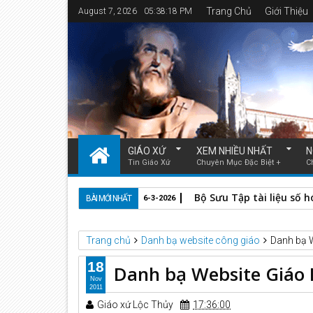
Trang Chủ
Giới Thiệu
August 7, 2026
05:38:19 PM
GIÁO XỨ
XEM NHIỀU NHẤT
N
Tin Giáo Xứ
Chuyên Mục Đặc Biệt +
C
Bộ Sưu Tập tài liệu số 
BÀI MỚI NHẤT
6-3-2026
Trang chủ
Danh bạ website công giáo
Danh bạ 
18
Danh bạ Website Giáo 
Nov
2011
Giáo xứ Lộc Thủy
17:36:00