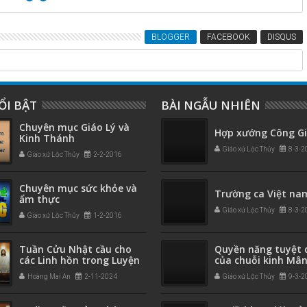
BLOGGER
FACEBOOK
DISQUS
ỔI BẬT
BÀI NGẪU NHIÊN
Chuyên mục Giáo Lý và
Hợp xướng Công G
Kinh Thánh
Giáo xứ Lộc Thủy
8-3-2
Giáo xứ Lộc Thủy
2-2-2016
Chuyên mục sức khỏe và
Trường ca Việt na
ẩm thực
Giáo xứ Lộc Thủy
8-3-2
Giáo xứ Lộc Thủy
1-2-2016
Tuần Cửu Nhật cầu cho
Quyền năng tuyệt 
các Linh hồn trong Luyện
của chuỗi kinh Mân
ngục - do Thánh
Hoàng Mai An
2-11-2024
Giáo xứ Lộc Thủy
9-3-2
Anphongsô soạn