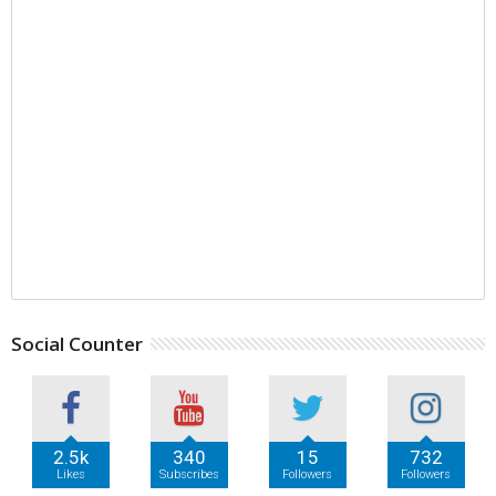
Social Counter
2.5k
340
15
732
Likes
Subscribes
Followers
Followers