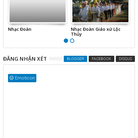
Nhạc Đoàn
Nhạc Đoàn Giáo xứ Lộc
Đoà
Thủy
ĐĂNG NHẬN XÉT
BLOGGER
FACEBOOK
DISQUS
Emoticon