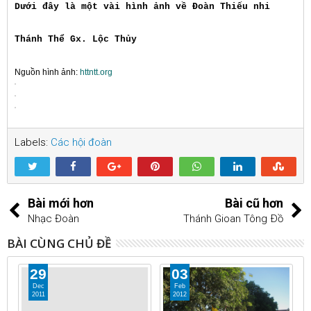
Dưới đây là một vài hình ảnh về Đoàn Thiếu nhi
Thánh Thể Gx. Lộc Thủy
Nguồn hình ảnh:
httntt.org
Labels:
Các hội đoàn
Bài mới hơn
Bài cũ hơn
Nhạc Đoàn
Thánh Gioan Tông Ðồ
BÀI CÙNG CHỦ ĐỀ
29
03
Dec
Feb
2011
2012
2