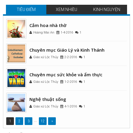
TIÊU ĐIỂM
XEM NHIỀU
KINH NGUYỆN
Cắm hoa nhà thờ
Hoàng Mai An
1-4-2016
1
Chuyên mục Giáo Lý và Kinh Thánh
Giáo xứ Lộc Thủy
2-2-2016
1
Chuyên mục sức khỏe và ẩm thực
Giáo xứ Lộc Thủy
1-2-2016
1
Nghệ thuật sống
Giáo xứ Lộc Thủy
4-1-2016
1
...
1
2
3
12
»