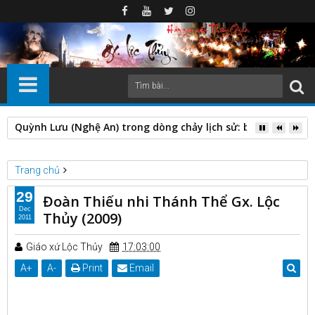
Quỳnh Lưu (Nghệ An) trong dòng chảy lịch sử: biến động địa 
Trang chủ
Các hội đoàn
Đoàn Thiếu nhi Thánh Thể Gx. Lộc Thủy (2009)
29
Đoàn Thiếu nhi Thánh Thể Gx. Lộc
Dec
Thủy (2009)
2011
Giáo xứ Lộc Thủy
17:03:00
A
+
A
-
Print
Email