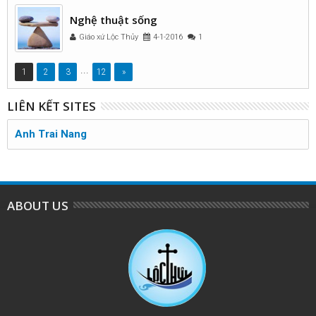
Nghệ thuật sống
Giáo xứ Lộc Thủy
4-1-2016
1
...
1
2
3
12
»
LIÊN KẾT SITES
Anh Trai Nang
ABOUT US