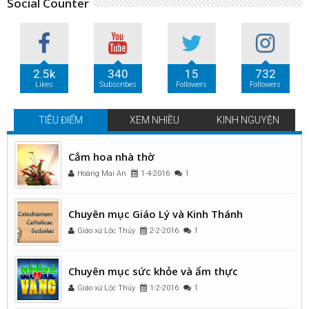
Social Counter
2.5k
340
15
732
Likes
Subscribes
Followers
Followers
TIÊU ĐIỂM
XEM NHIỀU
KINH NGUYỆN
Cắm hoa nhà thờ
Hoàng Mai An
1-4-2016
1
Chuyên mục Giáo Lý và Kinh Thánh
Giáo xứ Lộc Thủy
2-2-2016
1
Chuyên mục sức khỏe và ẩm thực
Giáo xứ Lộc Thủy
1-2-2016
1