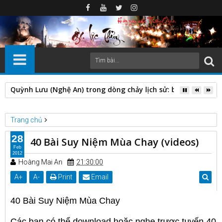
Quỳnh Lưu (Nghệ An) trong dòng chảy lịch sử: biến động địa 
Trang chủ
Đời sống cầu nguyện
40 Bài Suy Niệm Mùa Chay (videos)
28
40 Bài Suy Niệm Mùa Chay (videos)
Feb
2012
Hoàng Mai An
21:30:00
A
+
A
-
Print
Email
40 Bài Suy Niệm Mùa Chay
Các bạn có thể download hoặc nghe trược tuyến 40 