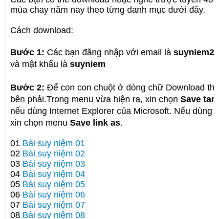
mùa chay năm nay
theo từng danh mục dưới đây.
Cách download:
Bước 1:
Các bạn đăng nhập với email là
suyniem2
và mật khẩu là
suyniem
Bước 2:
Để con con chuột ở dòng chữ Download this
bên phải.
Trong menu vừa hiện ra, xin chọn
Save targ
nếu dùng Internet Explorer của Microsoft. Nếu dùng F
xin chọn menu
Save link as
.
01
Bài suy niệm 01
02
Bài suy niệm 02
03
Bài suy niệm 03
04
Bài suy niệm 04
05
Bài suy niệm 05
06
Bài suy niệm 06
07
Bài suy niệm 07
08
Bài suy niệm 08