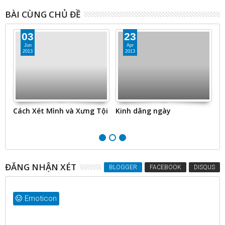
BÀI CÙNG CHỦ ĐỀ
03
23
Jun
Apr
2013
2013
nh
Cách Xét Mình và Xưng Tội
Kinh dâng ngày
K
ĐĂNG NHẬN XÉT
BLOGGER
FACEBOOK
DISQUS
Emoticon