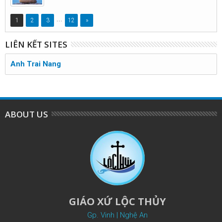
...
1
2
3
12
»
LIÊN KẾT SITES
Anh Trai Nang
ABOUT US
GIÁO XỨ LỘC THỦY
Gp. Vinh | Nghệ An