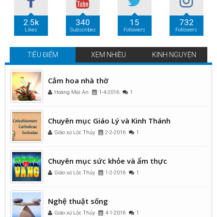
2.5k
340
15
732
Likes
Subscribes
Followers
Followers
TIÊU ĐIỂM
XEM NHIỀU
KINH NGUYỆN
Cắm hoa nhà thờ
Hoàng Mai An
1-4-2016
1
Chuyên mục Giáo Lý và Kinh Thánh
Giáo xứ Lộc Thủy
2-2-2016
1
Chuyên mục sức khỏe và ẩm thực
Giáo xứ Lộc Thủy
1-2-2016
1
Nghệ thuật sống
Giáo xứ Lộc Thủy
4-1-2016
1