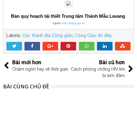
Bản quy hoạch tái thiết Trung tâm Thánh Mẫu Lavang
nguồn:
http://btgcp.gov.vn
Labels:
Các thánh địa Công giáo
,
Công Giáo đó đây
Bài mới hơn
Bài cũ hơn
Châm ngôn hay về thời gian
Cách phòng chống HIV khi
bị kim đâm
BÀI CÙNG CHỦ ĐỀ
30
Jul
2024
Lịch Sử thành thánh Giêrusalem