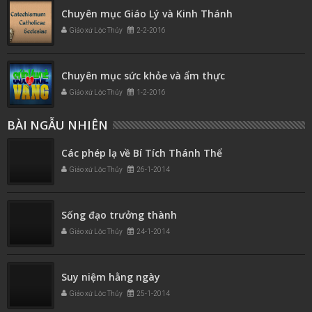
Chuyên mục Giáo Lý và Kinh Thánh
Giáo xứ Lộc Thủy
2-2-2016
Chuyên mục sức khỏe và ẩm thực
Giáo xứ Lộc Thủy
1-2-2016
BÀI NGẪU NHIÊN
Các phép lạ về Bí Tích Thánh Thể
Giáo xứ Lộc Thủy
26-1-2014
Sống đạo trưởng thành
Giáo xứ Lộc Thủy
24-1-2014
Suy niệm hằng ngày
Giáo xứ Lộc Thủy
25-1-2014