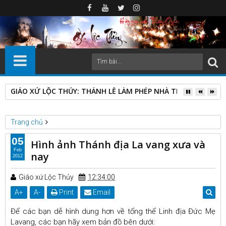
GIÁO XỨ LỘC THỦY: THÁNH LỄ LÀM PHÉP NHÀ THỜ GIÁO ĐIỂ
Trang chủ
Các thánh địa Công giáo
Công Giáo đó đây
05
Hình ảnh Thánh địa La vang xưa và
Hình ảnh Thánh địa La vang xưa và nay
Feb
nay
2012
Giáo xứ Lộc Thủy
12:34:00
A
+
A
-
Print
Email
Để các bạn dễ hình dung hơn về tổng thể Linh địa Đức Mẹ
Lavang, các bạn hãy xem bản đồ bên dưới: