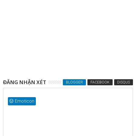
07
Jan
2014
Hình Ảnh Sông Jordan: Nơi Chúa Giêsu
chịu phép rửa
ĐĂNG NHẬN XÉT
BLOGGER
FACEBOOK
DISQUS
Emoticon