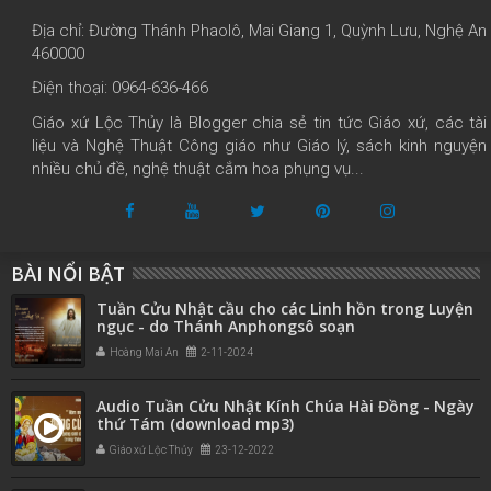
Địa chỉ: Đường Thánh Phaolô, Mai Giang 1, Quỳnh Lưu, Nghệ An
460000
Điện thoại: 0964-636-466
Giáo xứ Lộc Thủy là Blogger chia sẻ tin tức Giáo xứ, các tài
liệu và Nghệ Thuật Công giáo như Giáo lý, sách kinh nguyện
nhiều chủ đề, nghệ thuật cắm hoa phụng vụ...
BÀI NỔI BẬT
Tuần Cửu Nhật cầu cho các Linh hồn trong Luyện
ngục - do Thánh Anphongsô soạn
Hoàng Mai An
2-11-2024
Audio Tuần Cửu Nhật Kính Chúa Hài Đồng - Ngày
thứ Tám (download mp3)
Giáo xứ Lộc Thủy
23-12-2022