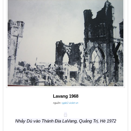
Lavang 1968
nguồn:
vypb2.violet.vn
Nhảy Dù vào Thánh Địa LaVang, Quảng Trị, Hè 1972