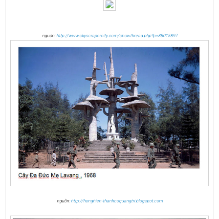
nguòn:
http://www.skyscrapercity.com/showthread.php?p=88015897
nguồn:
http://honghien-thanhcoquangtri.blogspot.com