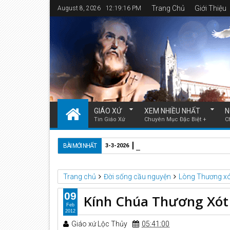
Trang Chủ
Giới Thiệu
August 8, 2026
12:19:17 PM
GIÁO XỨ
XEM NHIỀU NHẤT
N
Tin Giáo Xứ
Chuyên Mục Đặc Biệt +
C
Đức Cha Anphongsô Nguy
BÀI MỚI NHẤT
3-3-2026
Trang chủ
Đời sống cầu nguyện
Lòng Thương x
09
Kính Chúa Thương Xót
Feb
2012
Giáo xứ Lộc Thủy
05:41:00