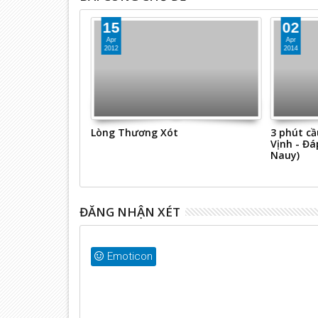
02
19
Apr
Oct
2014
2013
3 phút cầu nguyện bằng Thánh
Cách cầu
Vịnh - Đáp Ca (nhóm Thánh Vịnh
Nauy)
ĐĂNG NHẬN XÉT
Emoticon