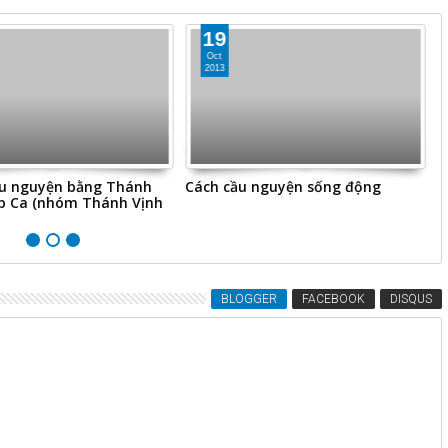
19
Oct
2013
 nguyện sống động
Cơ chế xin - cho trong kinh
C
nguyện
BLOGGER
FACEBOOK
DISQUS