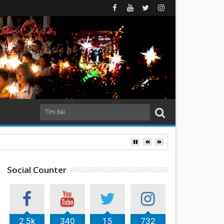
 xứ Lộc Thủy (2026)
Social Counter
2.5k
340
15
732