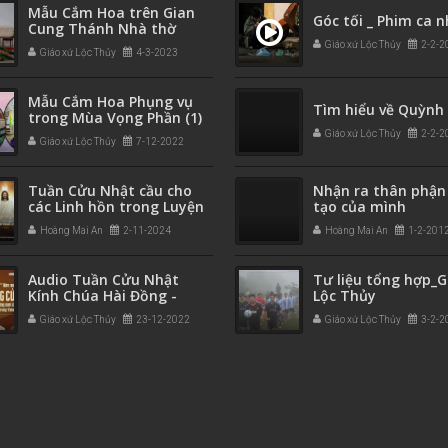
Mẫu Cắm Hoa trên Gian
Góc tối _ Phim ca n
Cung Thánh Nhà thờ
Giáo xứ Lộc Thủy
2-2-2
Giáo xứ Lộc Thủy
4-3-2023
Mẫu Cắm Hoa Phụng vụ
Tìm hiểu về Quỳnh
trong Mùa Vọng Phần (1)
Giáo xứ Lộc Thủy
2-2-2
Giáo xứ Lộc Thủy
7-12-2022
Tuần Cửu Nhật cầu cho
Nhận ra thân phận
các Linh hồn trong Luyện
tạo của mình
ngục - do Thánh
Hoàng Mai An
2-11-2024
Hoàng Mai An
1-2-201
Anphongsô soạn
Audio Tuần Cửu Nhật
Tư liệu tổng hợp_G
Kính Chúa Hài Đồng -
Lộc Thủy
Ngày thứ Tám (download
Giáo xứ Lộc Thủy
23-12-2022
Giáo xứ Lộc Thủy
3-2-2
mp3)