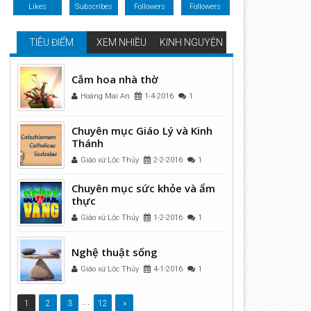
Likes
Subscribes
Followers
Followers
TIÊU ĐIỂM
XEM NHIỀU
KINH NGUYỆN
Cắm hoa nhà thờ
Hoàng Mai An
1-4-2016
1
Chuyên mục Giáo Lý và Kinh
Thánh
Giáo xứ Lộc Thủy
2-2-2016
1
Chuyên mục sức khỏe và ẩm
thực
Giáo xứ Lộc Thủy
1-2-2016
1
Nghệ thuật sống
Giáo xứ Lộc Thủy
4-1-2016
1
...
1
2
3
12
»