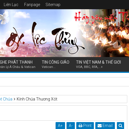
Liên Lạc
Fanpage
Sitemap
GHE PHÁT THANH
TIN CÔNG GIÁO
TIN VIỆT NAM & THẾ GIỚI
hân Lý Á Châu & Vatican
Vatican...
VOA, BBC, RFA,...+
ễn Hữu Long thăm mục vụ các Giáo họ và Giáo điểm thuộc Giáo
ót Chúa
Kính Chúa Thương Xót
A
+
A
-
Print
Email