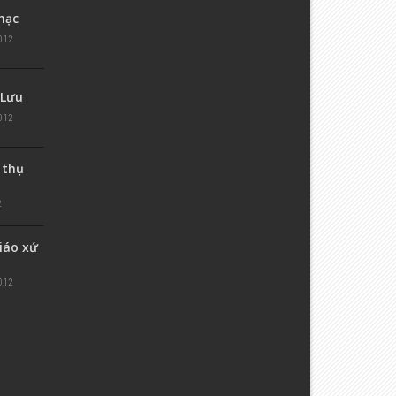
hạc
012
 Lưu
012
 thụ
2
iáo xứ
012