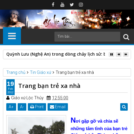
Quỳnh Lưu (Nghệ An) trong dòng chảy lịch sử: biến động địa 
Trang chủ
Tin Giáo xứ
Trang bạn trẻ xa nhà
19
Trang bạn trẻ xa nhà
Feb
2012
Giáo xứ Lộc Thủy
12:55:00
A
+
A
-
Print
Email
N
ơi gặp gỡ và chia sẽ
những tâm tình của bạn trẻ