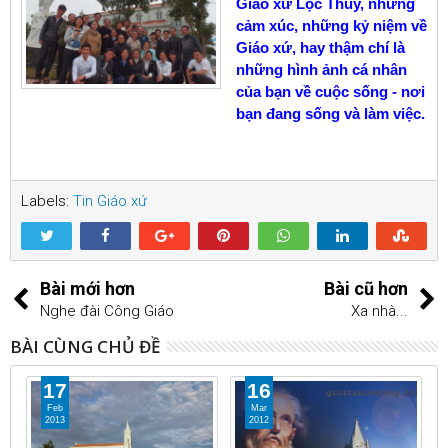
Giáo xứ Lộc Thủy, những
cảm xúc, những kỷ niệm về
Giáo xứ, hay thậm chí là
những hình ảnh cá nhân
của bạn về cuộc sống - nơi
bạn đang sống và làm việc.
Labels:
Tin Giáo xứ
Bài mới hơn
Bài cũ hơn
Nghe đài Công Giáo
Xa nhà...
BÀI CÙNG CHỦ ĐỀ
17
16
Feb
Mar
2013
2012