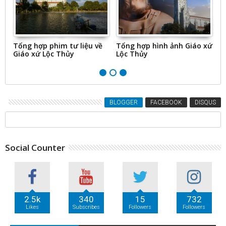
c
Tổng hợp phim tư liệu về
Tổng hợp hình ảnh Giáo xứ
T
Giáo xứ Lộc Thủy
Lộc Thủy
cá
s
BLOGGER
FACEBOOK
DISQUS
Social Counter
2.5k
340
15
732
Likes
Subscribes
Followers
Followers