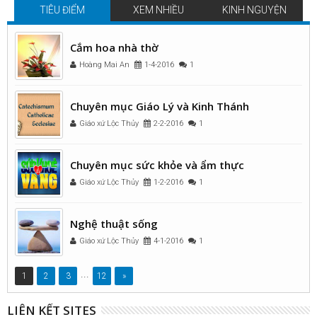
TIÊU ĐIỂM
XEM NHIỀU
KINH NGUYỆN
Cắm hoa nhà thờ
Hoàng Mai An
1-4-2016
1
Chuyên mục Giáo Lý và Kinh Thánh
Giáo xứ Lộc Thủy
2-2-2016
1
Chuyên mục sức khỏe và ẩm thực
Giáo xứ Lộc Thủy
1-2-2016
1
Nghệ thuật sống
Giáo xứ Lộc Thủy
4-1-2016
1
...
1
2
3
12
»
LIÊN KẾT SITES