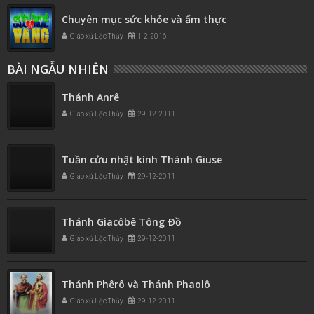
Chuyên mục sức khỏe và ẩm thực
Giáo xứ Lộc Thủy
1-2-2016
BÀI NGẪU NHIÊN
Thánh Anrê
Giáo xứ Lộc Thủy
29-12-2011
Tuần cửu nhật kính Thánh Giuse
Giáo xứ Lộc Thủy
29-12-2011
Thánh Giacôbê Tông Ðồ
Giáo xứ Lộc Thủy
29-12-2011
Thánh Phêrô và Thánh Phaolô
Giáo xứ Lộc Thủy
29-12-2011