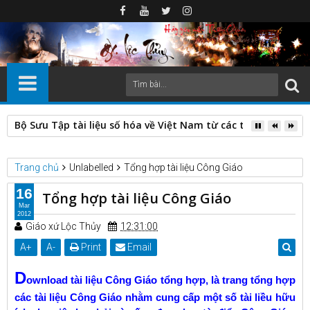
Bộ Sưu Tập tài liệu số hóa về Việt Nam từ các thư viện nước
Trang chủ
Unlabelled
Tổng hợp tài liệu Công Giáo
16
Tổng hợp tài liệu Công Giáo
Mar
2012
Giáo xứ Lộc Thủy
12:31:00
A
+
A
-
Print
Email
D
ownload tài liệu Công Giáo tổng hợp, là trang tổng hợp
các tài liệu Công Giáo nhằm cung cấp một số tài liều hữu