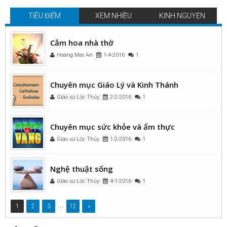
TIÊU ĐIỂM
XEM NHIỀU
KINH NGUYỆN
Cắm hoa nhà thờ
Hoàng Mai An
1-4-2016
1
Chuyên mục Giáo Lý và Kinh Thánh
Giáo xứ Lộc Thủy
2-2-2016
1
Chuyên mục sức khỏe và ẩm thực
Giáo xứ Lộc Thủy
1-2-2016
1
Nghệ thuật sống
Giáo xứ Lộc Thủy
4-1-2016
1
...
1
2
3
12
»