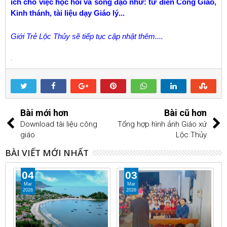
ích cho việc học hỏi và sống đạo như: từ điển Công Giáo,
Kinh thánh, tài liệu dạy Giáo lý...
Giới Trẻ Lộc Thủy sẽ tiếp tục cập nhật thêm....
.
Bài mới hơn
Bài cũ hơn
Download tài liệu công
Tổng hợp hình ảnh Giáo xứ
giáo
Lộc Thủy
BÀI VIẾT MỚI NHẤT
04
03
Mar
Mar
2026
2026