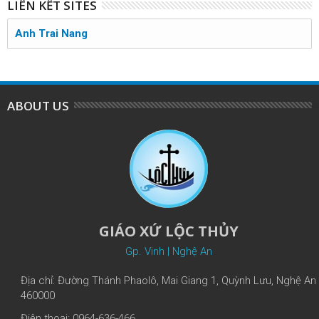
LIÊN KẾT SITES
Anh Trai Nang
ABOUT US
GIÁO XỨ LỘC THỦY
Gp. Vinh | Nghệ An
Địa chỉ: Đường Thánh Phaolô, Mai Giang 1, Quỳnh Lưu, Nghệ An
460000
Điện thoại: 0964-636-466