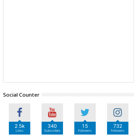
Social Counter
2.5k
340
15
732
Likes
Subscribes
Followers
Followers