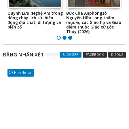
a
Quỳnh Lưu (Nghệ An) trong
Đức Cha Anphongsô
T
dòng chảy lịch sử: biến
Nguyễn Hữu Long thăm
cá
động địa chất, dị tượng và
mục vụ các Giáo họ và Giáo
2
biến cố
điểm thuộc Giáo xứ Lộc
Thủy (2026)
ĐĂNG NHẬN XÉT
BLOGGER
FACEBOOK
DISQUS
Emoticon