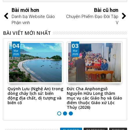
Bài mới hơn
Bài cũ hơn
Danh bạ Website Giáo
Chuyện Phiếm Đạo Đời Tập
Phận vinh
V
BÀI VIẾT MỚI NHẤT
04
03
Mar
Mar
2026
2026
a
Quỳnh Lưu (Nghệ An) trong
Đức Cha Anphongsô
T
dòng chảy lịch sử: biến
Nguyễn Hữu Long thăm
cá
động địa chất, dị tượng và
mục vụ các Giáo họ và Giáo
2
biến cố
điểm thuộc Giáo xứ Lộc
Thủy (2026)