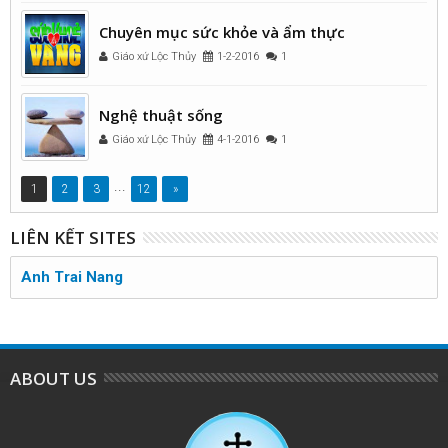
Chuyên mục sức khỏe và ẩm thực
Giáo xứ Lộc Thủy
1-2-2016
1
Nghệ thuật sống
Giáo xứ Lộc Thủy
4-1-2016
1
...
1
2
3
12
»
LIÊN KẾT SITES
Anh Trai Nang
ABOUT US