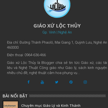
GIÁO XỨ LỘC THỦY
Gp. Vinh | Nghệ An
Địa chỉ: Đường Thánh Phaolô, Mai Giang 1, Quỳnh Lưu, Nghệ An
460000
Điện thoại: 0964-636-466
Giáo xứ Lộc Thủy là Blogger chia sẻ tin tức Giáo xứ, các tài
liệu và Nghệ Thuật Công giáo như Giáo lý, sách kinh nguyện
nhiều chủ đề, nghệ thuật cắm hoa phụng vụ...
BÀI NỔI BẬT
Chuyên mục Giáo Lý và Kinh Thánh