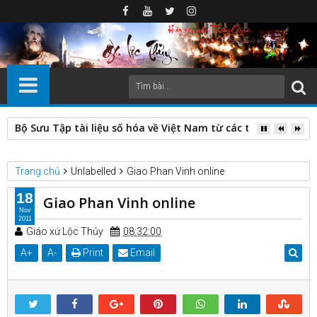
Bộ Sưu Tập tài liệu số hóa về Việt Nam từ các thư viện nước
Trang chủ
Unlabelled
Giao Phan Vinh online
18
Giao Phan Vinh online
Nov
2011
Giáo xứ Lộc Thủy
08:32:00
A
+
A
-
Print
Email