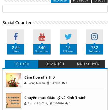
BLOGGER
FACEBOOK
DISQUS
Social Counter
2.5k
340
15
732
Likes
Subscribes
Followers
Followers
TIÊU ĐIỂM
XEM NHIỀU
KINH NGUYỆN
Cắm hoa nhà thờ
Hoàng Mai An
1-4-2016
1
Chuyên mục Giáo Lý và Kinh Thánh
Giáo xứ Lộc Thủy
2-2-2016
1