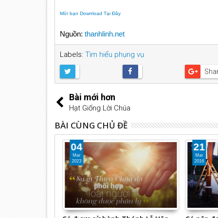
Mời bạn Download Tại Đây
Nguồn:
thanhlinh.net
Labels:
Tìm hiểu phụng vụ
Sha
Bài mới hơn
Hạt Giống Lời Chúa
BÀI CÙNG CHỦ ĐỀ
04
21
Mar
Mar
2023
2016