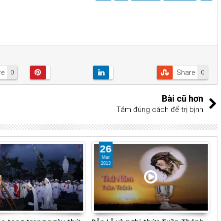
re
Share
0
0
Bài cũ hơn
Tắm đúng cách để trị bịnh
26
Mar
2013