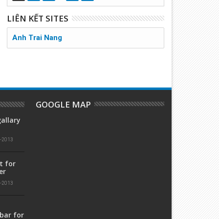
ác mùa Phụng vụ
Mạc Khải Thánh Lễ - Theo lời
tường thuật của chị Catalina
Rives
LIÊN KẾT SITES
Anh Trai Nang
GOOGLE MAP
allary
1-2013
t for
er
1-2013
bar for