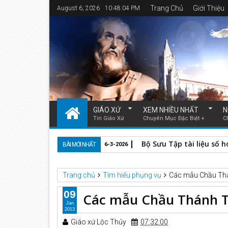
Trang Chủ
Giới Thiệu
August 6, 2026
10:48:05 PM
GIÁO XỨ
XEM NHIỀU NHẤT
N
Tin Giáo Xứ
Chuyên Mục Đặc Biệt +
C
Bộ Sưu Tập tài liệu số 
BÀI MỚI NHẤT
6-3-2026
Trang chủ
Tìm hiểu phụng vụ
Các mẫu Chầu Th
09
Các mẫu Chầu Thánh 
Jan
2013
Giáo xứ Lộc Thủy
07:32:00