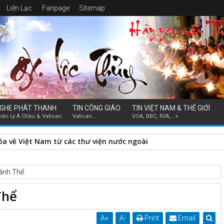
Liên Lạc
Fanpage
Sitemap
GHE PHÁT THANH
TIN CÔNG GIÁO
TIN VIỆT NAM & THẾ GIỚI
hân Lý Á Châu & Vatican
Vatican...
VOA, BBC, RFA,...+
hóa về Việt Nam từ các thư viện nước ngoài
ánh Thể
Thể
A
+
A
-
Print
Email