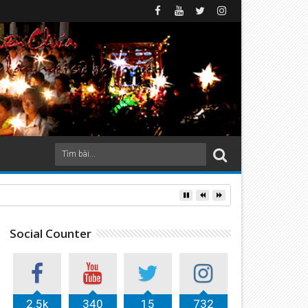
Social Counter
2.5k
340
15
732