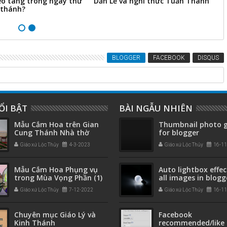
eo tang trong ngày thứ
Dẫn Lễ và nghi thức Tuần Thánh
C
 thánh?
BLOGGER
FACEBOOK
DISQUS
ỔI BẬT
BÀI NGẪU NHIÊN
Mẫu Cắm Hoa trên Gian
Thumbnail photo g
Cung Thánh Nhà thờ
for blogger
Giáo xứ Lộc Thủy
4-3-2023
Giáo xứ Lộc Thủy
16-1
Mẫu Cắm Hoa Phụng vụ
Auto lightbox effec
trong Mùa Vọng Phần (1)
all images in blogg
Giáo xứ Lộc Thủy
7-12-2022
Giáo xứ Lộc Thủy
16-1
Chuyên mục Giáo Lý và
Facebook
Kinh Thánh
recommended/like 