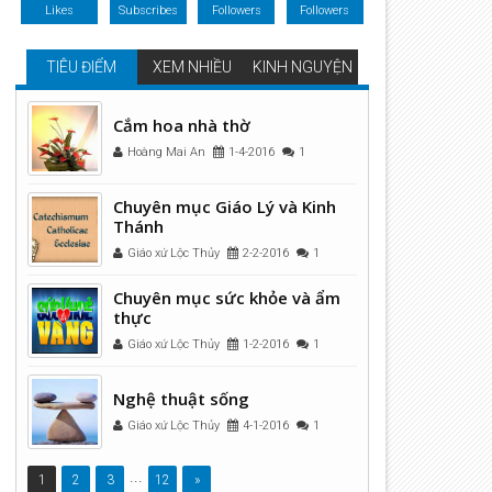
Likes
Subscribes
Followers
Followers
TIÊU ĐIỂM
XEM NHIỀU
KINH NGUYỆN
Cắm hoa nhà thờ
Hoàng Mai An
1-4-2016
1
Chuyên mục Giáo Lý và Kinh
Thánh
Giáo xứ Lộc Thủy
2-2-2016
1
Chuyên mục sức khỏe và ẩm
thực
10
07
Giáo xứ Lộc Thủy
1-2-2016
1
Apr
Mar
2012
2023
Nghệ thuật sống
Giáo xứ Lộc Thủy
4-1-2016
1
...
1
2
3
12
»