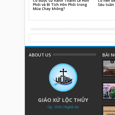
 - Theo lời
Có được cử hành Thánh Lễ Hôn
Có nên đ
hị Catalina
Phối và Bí Tích Hôn Phối trong
Sáu tuần
Mùa Chay không?
ABOUT US
BÀI N
GIÁO XỨ LỘC THỦY
Gp. Vinh | Nghệ An