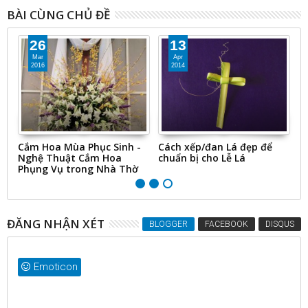
BÀI CÙNG CHỦ ĐỀ
26
13
Mar
Apr
2016
2014
Cắm Hoa Mùa Phục Sinh -
Cách xếp/đan Lá đẹp để
M
Nghệ Thuật Cắm Hoa
chuẩn bị cho Lễ Lá
C
Phụng Vụ trong Nhà Thờ
ĐĂNG NHẬN XÉT
BLOGGER
FACEBOOK
DISQUS
Emoticon