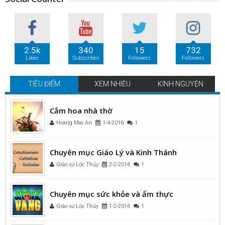
2.5k
340
15
732
Likes
Subscribes
Followers
Followers
TIÊU ĐIỂM
XEM NHIỀU
KINH NGUYỆN
Cắm hoa nhà thờ
Hoàng Mai An
1-4-2016
1
Chuyên mục Giáo Lý và Kinh Thánh
Giáo xứ Lộc Thủy
2-2-2016
1
Chuyên mục sức khỏe và ẩm thực
Giáo xứ Lộc Thủy
1-2-2016
1