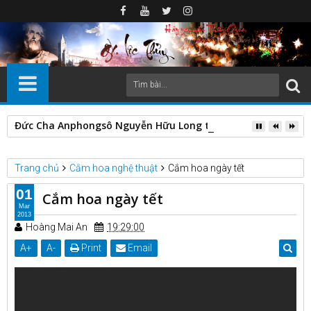
Đức Cha Anphongsô Nguyễn Hữu Long thăm mục vụ các Giáo h
Trang chủ
Cắm hoa nghệ thuật
Cắm hoa ngày tết
01
Cắm hoa ngày tết
Mar
2013
Hoàng Mai An
19:29:00
A
+
A
-
Print
Email