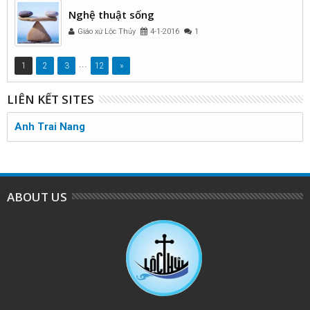
Nghệ thuật sống
Giáo xứ Lộc Thủy
4-1-2016
1
...
1
2
3
12
»
LIÊN KẾT SITES
Anh Trai Nang
ABOUT US