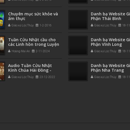
Chuyên mục sức khỏe và
Danh bạ Website G
ẩm thực
Phận Thái Bình
Giáo xứ Lộc Thủy
1-2-2016
Giáo xứ Lộc Thủy
18-1
Tuần Cửu Nhật cầu cho
Danh bạ Website G
các Linh hồn trong Luyện
Phận Vĩnh Long
ngục - do Thánh
Hoàng Mai An
2-11-2024
Giáo xứ Lộc Thủy
18-1
Anphongsô soạn
Audio Tuần Cửu Nhật
Danh bạ Website G
Kính Chúa Hài Đồng -
Phận Nha Trang
Ngày thứ Tám (download
Giáo xứ Lộc Thủy
23-12-2022
Giáo xứ Lộc Thủy
18-1
mp3)