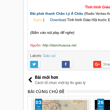
Tình hình Giá
Đài phát thanh Chân Lý Á Châu
(Radio Veritas As
Nghe
|
Download
Tình hình Giáo Hội trước 
(Bấm vào nút play để nghe)
Nguồn:
http://danchuausa.net
Labels:
Giáo sử
Sha
Bài mới hơn
Cách tổ chức một kỳ thi giáo lý
BÀI CÙNG CHỦ ĐỀ
03
26
Apr
Mar
2025
2025