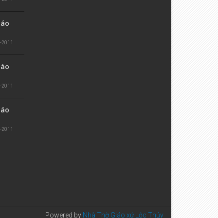
iáo
1-2011
iáo
1-2011
iáo
1-2011
Powered by
Nhà Thờ Giáo xứ Lộc Thủy