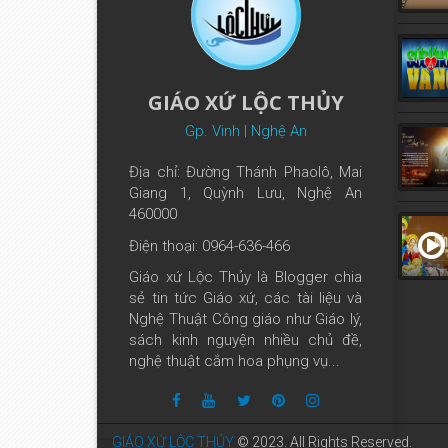
GIÁO XỨ LỘC THỦY
Gp. Vinh | Nghệ An
Địa chỉ: Đường Thánh Phaolô, Mai
Giang 1, Quỳnh Lưu, Nghệ An
460000
Điện thoại: 0964-636-466
Giáo xứ Lộc Thủy là Blogger chia
sẻ tin tức Giáo xứ, các tài liệu và
Nghệ Thuật Công giáo như Giáo lý,
sách kinh nguyện nhiều chủ đề,
nghệ thuật cắm hoa phụng vụ...
GIÁO XỨ LỘC THỦY
© 2023. All Rights Reserved.