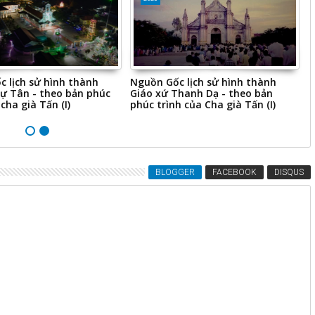
 lịch sử hình thành
Nguồn Gốc lịch sử hình thành
C
ự Tân - theo bản phúc
Giáo xứ Thanh Dạ - theo bản
L
cha già Tấn (I)
phúc trình của Cha già Tấn (I)
l
BLOGGER
FACEBOOK
DISQUS