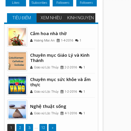
Likes
Subscribes
Followers
Followers
TIÊU ĐIỂM
XEM NHIỀU
KINH NGUYỆN
Cắm hoa nhà thờ
Hoàng Mai An
1-4-2016
1
Chuyên mục Giáo Lý và Kinh
Thánh
Giáo xứ Lộc Thủy
2-2-2016
1
Chuyên mục sức khỏe và ẩm
thực
Giáo xứ Lộc Thủy
1-2-2016
1
Nghệ thuật sống
Giáo xứ Lộc Thủy
4-1-2016
1
14
13
...
Mar
Mar
1
2
3
12
»
2025
2025