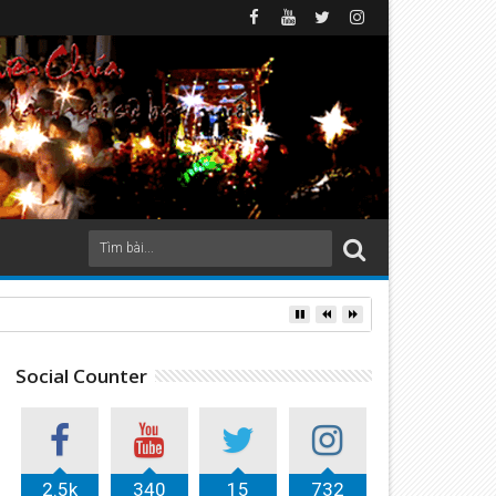
Social Counter
2.5k
340
15
732