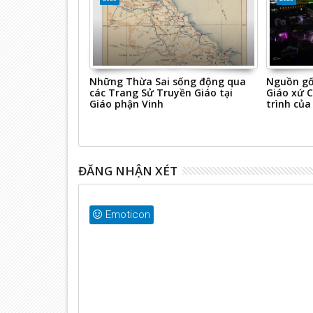
u Tiên Giáo
Những Thừa Sai sống động qua
Nguồn gốc
2003 : Khái quát
các Trang Sử Truyền Giáo tại
Giáo xứ C
 giáo tại Nghệ
Giáo phận Vinh
trình của 
VII
ĐĂNG NHẬN XÉT
Emoticon