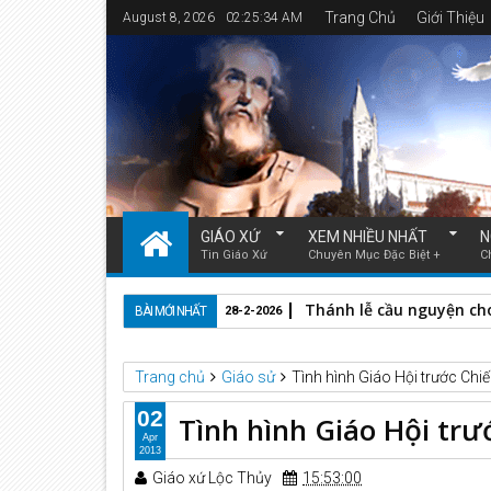
Trang Chủ
Giới Thiệu
August 8, 2026
02:25:34 AM
GIÁO XỨ
XEM NHIỀU NHẤT
N
Tin Giáo Xứ
Chuyên Mục Đặc Biệt +
C
Thánh lễ cầu nguyện cho
BÀI MỚI NHẤT
28-2-2026
Trang chủ
Giáo sử
Tình hình Giáo Hội trước Chiến
02
Tình hình Giáo Hội trư
Apr
2013
Giáo xứ Lộc Thủy
15:53:00