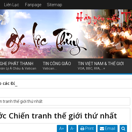
Liên Lạc
Fanpage
Sitemap
GHE PHÁT THANH
TIN CÔNG GIÁO
TIN VIỆT NAM & THẾ GIỚI
hân Lý Á Châu & Vatican
Vatican...
VOA, BBC, RFA,...+
 các Đẳng linh hồn ( 2-11-2024)
 tranh thế giới thứ nhất
ớc Chiến tranh thế giới thứ nhất
A
+
A
-
Print
Email