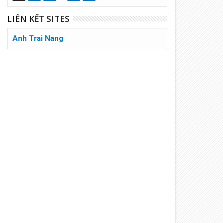
LIÊN KẾT SITES
Anh Trai Nang
hân dung linh mục Việt Nam:
Đi Tìm Xứ Đạo Đầu Tiên Giáo
inh mục Phêrô Cao Hữu Tạo và
Vinh 1627 - 2003 : Lời vào đầu
inh mục Phêrô Cao Hữu Hân