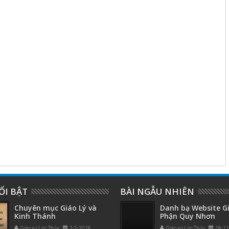
ỔI BẬT
BÀI NGẪU NHIÊN
Chuyên mục Giáo Lý và
Danh bạ Website G
Kinh Thánh
Phận Quy Nhơn
Giáo xứ Lộc Thủy
2-2-2016
Giáo xứ Lộc Thủy
18-1