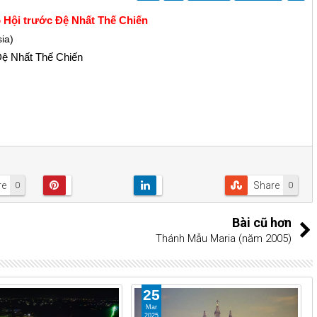
o Hội trước Đệ Nhất Thế Chiến
ia)
Đệ Nhất Thế Chiến
re
Share
0
0
Bài cũ hơn
Thánh Mẫu Maria (năm 2005)
25
Mar
2025