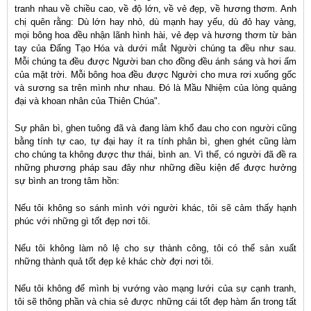
tranh nhau về chiều cao, về độ lớn, về vẻ đẹp, về hương thơm. Anh
chị quên rằng: Dù lớn hay nhỏ, dù mạnh hay yếu, dù đỏ hay vàng,
mọi bông hoa đều nhận lãnh hình hài, vẻ đẹp và hương thơm từ bàn
tay của Đấng Tạo Hóa và dưới mắt Người chúng ta đều như sau.
Mỗi chúng ta đều được Người ban cho đồng đều ánh sáng và hơi ấm
của mặt trời. Mỗi bông hoa đều được Người cho mưa rơi xuống gốc
và sương sa trên mình như nhau. Đó là Mầu Nhiệm của lòng quảng
đại và khoan nhân của Thiên Chúa".
Sự phân bì, ghen tuông đã và đang làm khổ đau cho con người cũng
bằng tính tự cao, tự đại hay ít ra tính phân bì, ghen ghét cũng làm
cho chúng ta không được thư thái, bình an. Vì thế, có người đã đề ra
những phương pháp sau đây như những điều kiện để được hưởng
sự bình an trong tâm hồn:
Nếu tôi không so sánh mình với người khác, tôi sẽ cảm thấy hạnh
phúc với những gì tốt đẹp nơi tôi.
Nếu tôi không làm nô lệ cho sự thành công, tôi có thể sản xuất
những thành quả tốt đẹp kẻ khác chờ đợi nơi tôi.
Nếu tôi không để mình bị vướng vào mạng lưới của sự cạnh tranh,
tôi sẽ thông phần và chia sẻ được những cái tốt đẹp hàm ẩn trong tất