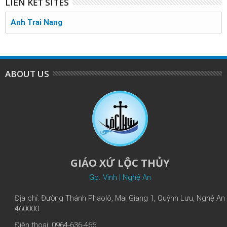
LIÊN KẾT SITES
Anh Trai Nang
ABOUT US
GIÁO XỨ LỘC THỦY
Gp. Vinh | Nghệ An
Địa chỉ: Đường Thánh Phaolô, Mai Giang 1, Quỳnh Lưu, Nghệ An
460000
Điện thoại: 0964-636-466