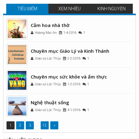
TIÊU ĐIỂM
XEM NHIỀU
KINH NGUYỆN
Cắm hoa nhà thờ
Hoàng Mai An
1-4-2016
1
Chuyên mục Giáo Lý và Kinh Thánh
Giáo xứ Lộc Thủy
2-2-2016
1
Chuyên mục sức khỏe và ẩm thực
Giáo xứ Lộc Thủy
1-2-2016
1
Nghệ thuật sống
Giáo xứ Lộc Thủy
4-1-2016
1
...
1
2
3
12
»