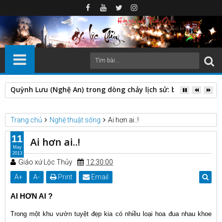
Quỳnh Lưu (Nghệ An) trong dòng chảy lịch sử: biến động địa 
Trang chủ
Nghệ thuật sống
Ai hơn ai..!
11
Ai hơn ai..!
May
2013
Giáo xứ Lộc Thủy
12:30:00
A
+
A
-
Print
Email
AI HƠN AI ?
Trong một khu vườn tuyệt đẹp kia có nhiều loại hoa đua nhau khoe