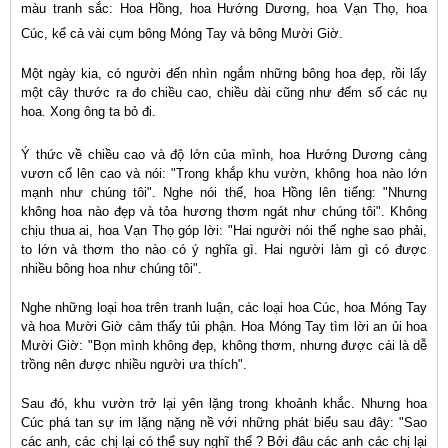
màu tranh sắc: Hoa Hồng, hoa Hướng Dương, hoa Vạn Thọ, hoa
Cúc, kể cả vài cụm bông Móng Tay và bông Mười Giờ.
Một ngày kia, có người đến nhìn ngắm những bông hoa đẹp, rồi lấy
một cây thước ra đo chiều cao, chiều dài cũng như đếm số các nụ
hoa. Xong ông ta bỏ đi.
Ý thức về chiều cao và độ lớn của mình, hoa Hướng Dương càng
vươn cổ lên cao và nói: "Trong khắp khu vườn, không hoa nào lớn
mạnh như chúng tôi". Nghe nói thế, hoa Hồng lên tiếng: "Nhưng
không hoa nào đẹp và tỏa hương thơm ngát như chúng tôi". Không
chịu thua ai, hoa Vạn Thọ góp lời: "Hai người nói thế nghe sao phải,
to lớn và thơm tho nào có ý nghĩa gì. Hai người làm gì có được
nhiều bông hoa như chúng tôi".
Nghe những loại hoa trên tranh luận, các loại hoa Cúc, hoa Móng Tay
và hoa Mười Giờ cảm thấy tủi phận. Hoa Móng Tay tìm lời an ủi hoa
Mười Giờ: "Bọn mình không đẹp, không thơm, nhưng được cái là dễ
trồng nên được nhiều người ưa thích".
Sau đó, khu vườn trở lại yên lặng trong khoảnh khắc. Nhưng hoa
Cúc phá tan sự im lặng nặng nề với những phát biểu sau đây: "Sao
các anh, các chị lại có thể suy nghĩ thế ? Bởi đâu các anh các chị lại