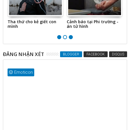
ưa
Tha thứ cho kẻ giết con
Cảnh báo tại Phi trường -
N
mình
án tử hình
t
ĐĂNG NHẬN XÉT
BLOGGER
FACEBOOK
DISQUS
Emoticon