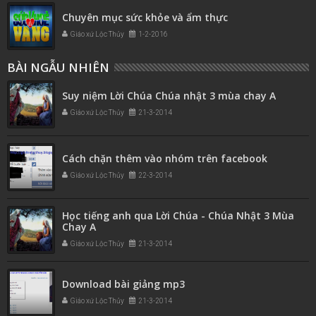
Chuyên mục sức khỏe và ẩm thực
Giáo xứ Lộc Thủy
1-2-2016
BÀI NGẪU NHIÊN
Suy niệm Lời Chúa Chúa nhật 3 mùa chay A
Giáo xứ Lộc Thủy
21-3-2014
Cách chặn thêm vào nhóm trên facebook
Giáo xứ Lộc Thủy
22-3-2014
Học tiếng anh qua Lời Chúa - Chúa Nhật 3 Mùa
Chay A
Giáo xứ Lộc Thủy
21-3-2014
Download bài giảng mp3
Giáo xứ Lộc Thủy
21-3-2014