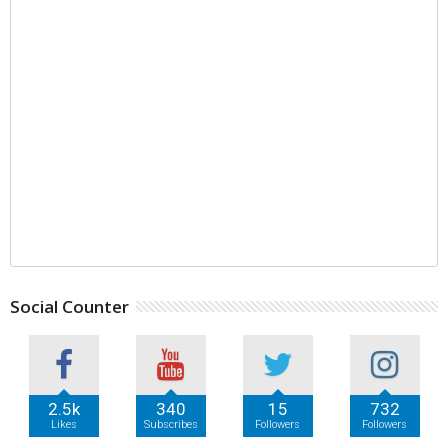
Social Counter
2.5k
340
15
732
Likes
Subscribes
Followers
Followers