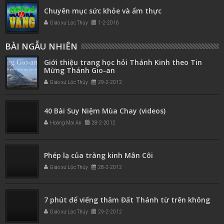
Chuyên mục sức khỏe và ẩm thực
Giáo xứ Lộc Thủy
1-2-2016
BÀI NGẪU NHIÊN
Giới thiệu trang học hỏi Thánh Kinh theo Tin
Mừng Thánh Gio-an
Giáo xứ Lộc Thủy
29-2-2012
40 Bài Suy Niệm Mùa Chay (videos)
Hoàng Mai An
28-2-2012
Phép lạ của tràng kinh Mân Côi
Giáo xứ Lộc Thủy
28-2-2012
7 phút để viếng thăm Đất Thánh từ trên không
Giáo xứ Lộc Thủy
29-2-2012