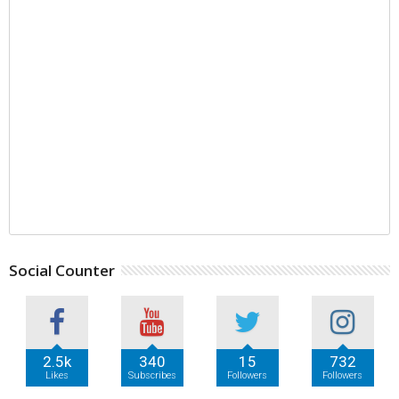
Social Counter
2.5k
340
15
732
Likes
Subscribes
Followers
Followers