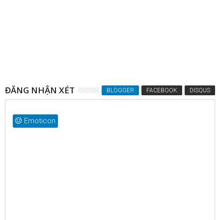
19
Apr
2014
Image hover all sharing buttons
ĐĂNG NHẬN XÉT
BLOGGER
FACEBOOK
DISQUS
Emoticon