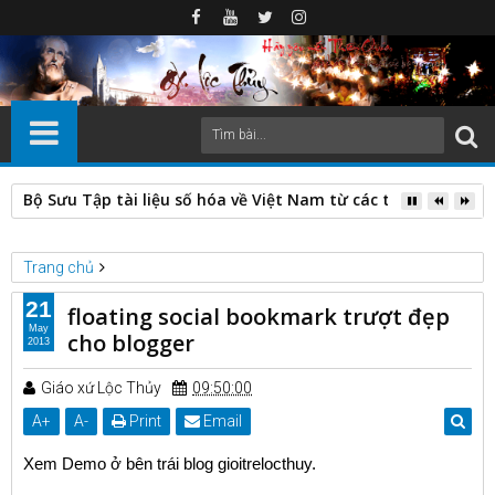
Bộ Sưu Tập tài liệu số hóa về Việt Nam từ các thư viện nước
Trang chủ
Thủ thuật blog
floating social bookmark trượt đẹp cho blogger
21
floating social bookmark trượt đẹp
May
cho blogger
2013
Giáo xứ Lộc Thủy
09:50:00
A
+
A
-
Print
Email
Xem Demo ở bên trái blog gioitrelocthuy.