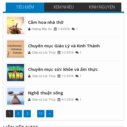
TIÊU ĐIỂM
XEM NHIỀU
KINH NGUYỆN
Cắm hoa nhà thờ
Hoàng Mai An
1-4-2016
1
Chuyên mục Giáo Lý và Kinh Thánh
Giáo xứ Lộc Thủy
2-2-2016
1
Chuyên mục sức khỏe và ẩm thực
Giáo xứ Lộc Thủy
1-2-2016
1
Nghệ thuật sống
Giáo xứ Lộc Thủy
4-1-2016
1
...
1
2
3
12
»