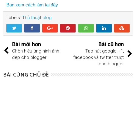
Bạn xem cách làm tại đây
Labels:
Thủ thuật blog
Bài mới hơn
Bài cũ hơn
Chèn hiệu ứng hình ảnh
Tạo nút google +1,
đẹp cho blogger
facebook và twitter trượt
cho blogger
BÀI CÙNG CHỦ ĐỀ
13
May
2014
Tạo Thanh Menu (menu bar) ẩn hiện bên
dưới blogspot/website