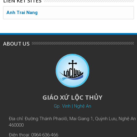
LIÊN KẾT SITES
Anh Trai Nang
ABOUT US
GIÁO XỨ LỘC THỦY
Gp. Vinh | Nghệ An
Địa chỉ: Đường Thánh Phaolô, Mai Giang 1, Quỳnh Lưu, Nghệ An
460000
Điện thoại: 0964-636-466