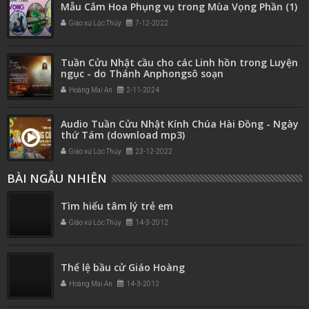
Mẫu Cắm Hoa Phụng vụ trong Mùa Vọng Phần (1)
Giáo xứ Lộc Thủy
7-12-2022
Tuần Cửu Nhật cầu cho các Linh hồn trong Luyện
ngục - do Thánh Anphongsô soạn
Hoàng Mai An
2-11-2024
Audio Tuần Cửu Nhật Kính Chúa Hài Đồng - Ngày
thứ Tám (download mp3)
Giáo xứ Lộc Thủy
23-12-2022
BÀI NGẪU NHIÊN
Tìm hiểu tâm lý trẻ em
Giáo xứ Lộc Thủy
14-3-2012
Thể lệ bầu cử Giáo Hoàng
Hoàng Mai An
14-3-2012