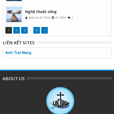
Nghệ thuật sống
Giáo xứ Lộc Thủy
4-1-2016
1
...
1
2
3
12
»
LIÊN KẾT SITES
Anh Trai Nang
ABOUT US