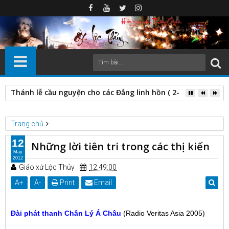
Thánh lễ cầu nguyện cho các Đẳng linh hồn ( 2-11-2024)
Trang chủ
Thánh Mẫu La vang
Những lời tiên tri trong các thị kiến
12
Những lời tiên tri trong các thị kiến
May
2012
Giáo xứ Lộc Thủy
12:49:00
A
+
A
-
Print
Email
Đài phát thanh Chân Lý Á Châu
(Radio Veritas Asia 2005)