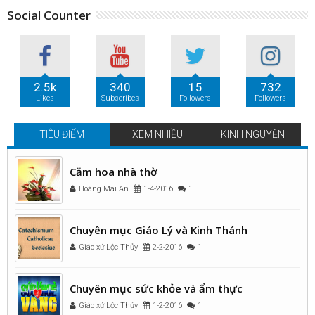
Social Counter
2.5k
340
15
732
Likes
Subscribes
Followers
Followers
TIÊU ĐIỂM
XEM NHIỀU
KINH NGUYỆN
Cắm hoa nhà thờ
Hoàng Mai An
1-4-2016
1
Chuyên mục Giáo Lý và Kinh Thánh
Giáo xứ Lộc Thủy
2-2-2016
1
Chuyên mục sức khỏe và ẩm thực
Giáo xứ Lộc Thủy
1-2-2016
1