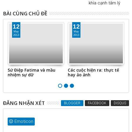
khía cạnh tâm lý
BÀI CÙNG CHỦ ĐỀ
12
12
May
May
2013
2013
Sứ Điệp Fatima và mầu
Các cuộc hiện ra: thực tế
N
nhiệm sự dữ
hay ảo ảnh
t
ĐĂNG NHẬN XÉT
BLOGGER
FACEBOOK
DISQUS
Emoticon