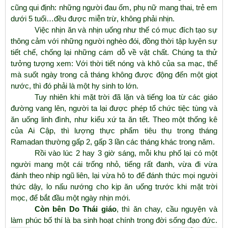
cũng qui định: những người đau ốm, phụ nữ mang thai, trẻ em
dưới 5 tuổi…đều được miễn trừ, không phải nhịn.
Việc nhịn ăn và nhịn uống như thế có mục đích tạo sự
thông cảm với những người nghèo đói, đồng thời tập luyện sự
tiết chế, chống lại những cám dỗ về vật chất. Chúng ta thử
tưởng tượng xem: Với thời tiết nóng và khô của sa mạc, thế
mà suốt ngày trong cả tháng không được động đến một giọt
nước, thì đó phải là một hy sinh to lớn.
Tuy nhiên khi mặt trời đã lặn và tiếng loa từ các giáo
đường vang lên, người ta lại được phép tổ chức tiệc tùng và
ăn uống linh đình, như kiểu xứ ta ăn tết. Theo một thống kê
của Ai Cập, thì lượng thực phẩm tiêu thụ trong tháng
Ramadan thường gấp 2, gấp 3 lần các tháng khác trong năm.
Rồi vào lúc 2 hay 3 giờ sáng, mỗi khu phố lại có một
người mang một cái trống nhỏ, tiếng rất đanh, vừa đi vừa
đánh theo nhịp ngũ liên, lại vừa hô to để đánh thức mọi người
thức dậy, lo nấu nướng cho kịp ăn uống trước khi mặt trời
mọc, để bắt đầu một ngày nhịn mới.
Còn bên Do Thái giáo
, thì ăn chay, cầu nguyện và
làm phúc bố thí là ba sinh hoạt chính trong đời sống đạo đức.