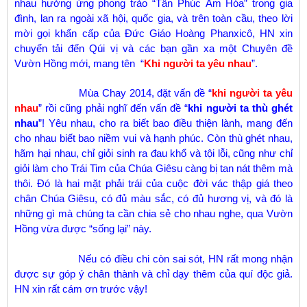
nhau hưởng ứng phong trào “Tân Phúc Âm Hóa” trong gia
đình, lan ra ngoài xã hội, quốc gia, và trên toàn cầu, theo lời
mời gọi khẩn cấp của Đức Giáo Hoàng Phanxicô, HN xin
chuyển tải đến Qúi vị và các bạn gần xa một Chuyên đề
Vườn Hồng mới, mang tên “
Khi người ta yêu nhau
”.
Mùa Chay 2014, đặt vấn đề “
khi người ta yêu
nhau
” rồi cũng phải nghĩ đến vấn đề “
khi người ta thù ghét
nhau
”! Yêu nhau, cho ra biết bao điều thiện lành, mang đến
cho nhau biết bao niềm vui và hạnh phúc. Còn thù ghét nhau,
hãm hại nhau, chỉ giỏi sinh ra đau khổ và tội lỗi, cũng như chỉ
giỏi làm cho Trái Tim của Chúa Giêsu càng bị tan nát thêm mà
thôi. Đó là hai mặt phải trái của cuộc đời vác thập giá theo
chân Chúa Giêsu, có đủ màu sắc, có đủ hương vị, và đó là
những gì mà chúng ta cần chia sẻ cho nhau nghe, qua Vườn
Hồng vừa được “sống lại” này.
Nếu có điều chi còn sai sót, HN rất mong nhận
được sự góp ý chân thành và chỉ dạy thêm của quí độc giả.
HN xin rất cám ơn trước vậy!