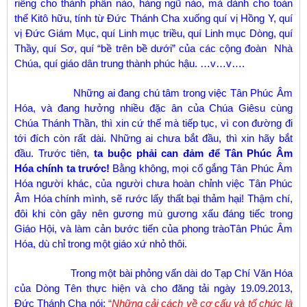
riêng cho thành phần nào, hàng ngũ nào, mà dành cho toàn
thể Kitô hữu, tính từ Đức Thánh Cha xuống quí vị Hồng Y, quí
vị Đức Giám Mục, quí Linh mục triều, quí Linh mục Dòng, quí
Thầy, quí Sơ, quí “bề trên bề dưới” của các cộng đoàn Nhà
Chúa, quí giáo dân trung thành phúc hậu. …v…v….
Những ai đang chú tâm trong việc Tân Phúc Âm
Hóa, và đang hưởng nhiều đặc ân của Chúa Giêsu cùng
Chúa Thánh Thần, thì xin cứ thế mà tiếp tục, vì con đường đi
tới đích còn rất dài. Những ai chưa bắt đầu, thì xin hãy bắt
đầu. Trước tiên,
ta buộc phải can đảm để Tân Phúc Âm
Hóa chính ta trước!
Bằng không, mọi cố gắng Tân Phúc Âm
Hóa người khác, của người chưa hoàn chỉnh việc Tân Phúc
Âm Hóa chính mình, sẽ rước lấy thất bại thảm hại! Thậm chí,
đôi khi còn gây nên gương mù gương xấu đáng tiếc trong
Giáo Hội, và làm cản bước tiến của phong tràoTân Phúc Âm
Hóa, dù chỉ trong một giáo xứ nhỏ thôi.
Trong một bài phỏng vấn dài do Tạp Chí Văn Hóa
của Dòng Tên thực hiện và cho đăng tải ngày 19.09.2013,
Đức Thánh Cha nói:
“
Những cải cách về cơ cấu và tổ chức là