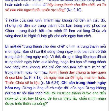
hoàn cảnh nào - chính là “
hãy trung thành cho đến chết, và Ta
sẽ ban cho ngươi triều thiên sự sống
” (Kh 2,10).
Ý nghĩa của câu Kinh Thánh này không nói đến ơn cứu độ,
nhưng nói đến sự trung thành của bạn trong việc phục vụ
Chúa - trung thành hết sức mình để làm vui lòng Chúa và
vâng theo Lời Ngài từ bây giờ cho đến ngày bạn chết.
Bí mật để “trung thành cho đến chết” chính là trung thành mỗi
một ngày. Bạn chỉ có thể sống từng ngày một; bạn chỉ có thể
trung thành từng ngày một. Vì thế, đừng lo lắng liệu bạn đã có
trung thành ngày hôm qua không, hoặc liệu bạn sẽ trung thành
vào ngày mai không; mà chỉ cần bạn làm hết sức mình để
trung thành ngày hôm nay.
Kinh Thánh dạy chúng ta hãy quên
đi quá khứ
(x. Pl 3,13),
và ngày mai cứ để ngày mai lo - hoặc
Thiên Chúa sẽ lo liệu
(x. Mt 6,34).
Chỉ cần trung thành ngày
hôm nay
. Đừng lo lắng về cả cuộc đời của bạn! Đừng không
ngừng tự hỏi bản thân “
liệu tôi có trung thành được cho đến
ngày tôi chết hay không, để tôi có thể chắc chắn mình nhận
được triều thiên sự sống?
”