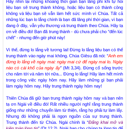
Hãy nhìn lại những khoảng thời gian bạn lãng phí khi tự hỏi
liệu bạn sẽ trung thành không, hoặc liệu bạn có thành công
không và liệu bạn sẽ vẫn làm hết sức mình vì Chúa. Tất cả
những lúc bạn lo lắng chính là bạn đã lãng phí thời gian, vì bạn
đang ở đây, vẫn yêu thương và trung thành theo Chúa. Hãy tạ
ơn về điều đó! Bạn đã trung thành - dù chưa phải cho “đến lúc
chết” - nhưng đến giờ phút này!
Vì thế, đừng lo lắng về tương lai! Đừng lo lắng liệu bạn có thể
trung thành vào ngày mai không. Chúa Giêsu đã nói: “
Anh em
đừng lo lắng về ngày mai: ngày mai cứ để ngày mai lo. Ngày
nào có cái khổ của ngày ấy
” (Mt 3,34). Đừng cố sống trước
cho năm tới và năm tới nữa... Đừng lo lắng! Hãy làm hết mình
trong công việc ngày hôm nay. Hãy làm những gì bạn phải
làm ngày hôm nay. Hãy trung thành ngày hôm nay!
Thiên Chúa đã giữ bạn trung thành ngày hôm nay và bạn nên
tạ ơn Ngài về điều đó! Rất nhiều người nghĩ rằng trung thành
giống như những chuyến làm từ thiện, rằng họ phải tự làm lấy.
Nhưng đó không phải là ngọn nguồn của sự trung thành.
Trung thành đến từ Chúa. Ngài chính là “
Đấng khai mở và
kiện toàn lòng tin
” (Dt 12,2). Ngài ban cho chúng ta lòng tin để