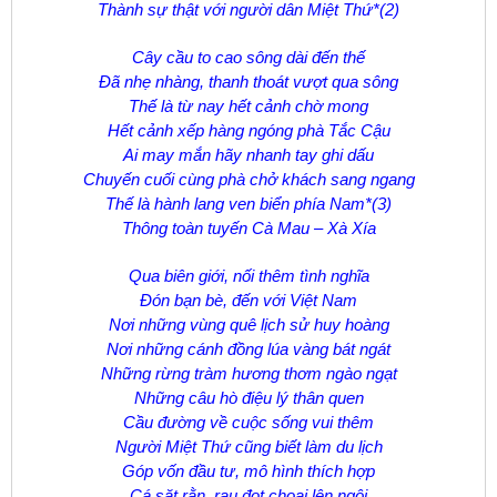
Thành sự thật với người dân Miệt Thứ*(2)
Cây cầu to cao sông dài đến thế
Đã nhẹ nhàng, thanh thoát vượt qua sông
Thế là từ nay hết cảnh chờ mong
Hết cảnh xếp hàng ngóng phà Tắc Cậu
Ai may mắn hãy nhanh tay ghi dấu
Chuyến cuối cùng phà chở khách sang ngang
Thế là hành lang ven biển phía Nam*(3)
Thông toàn tuyến Cà Mau – Xà Xía
Qua biên giới, nối thêm tình nghĩa
Đón bạn bè, đến với Việt Nam
Nơi những vùng quê lịch sử huy hoàng
Nơi những cánh đồng lúa vàng bát ngát
Những rừng tràm hương thơm ngào ngạt
Những câu hò điệu lý thân quen
Cầu đường về cuộc sống vui thêm
Người Miệt Thứ cũng biết làm du lịch
Góp vốn đầu tư, mô hình thích hợp
Cá sặt rằn, rau đọt choại lên ngôi