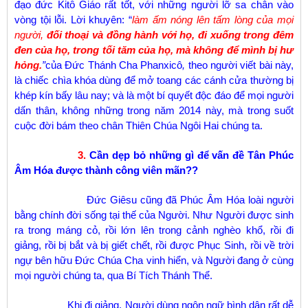
đạo đức Kitô Giáo rất tốt, với những người lỡ sa chân vào
vòng tội lỗi. Lời khuyên: “
làm ấm nóng lên tấm lòng của mọi
người,
đối thoại và đồng hành với họ, đi xuống trong đêm
đen của họ, trong tối tăm của họ, mà không để mình bị hư
hỏng.
”
của Đức Thánh Cha Phanxicô
,
theo người viết bài này,
là chiếc chìa khóa dùng để mở toang các cánh cửa thường bị
khép kín bấy lâu nay; và là một bí quyết độc đáo để mọi người
dấn thân, không những trong năm 2014 này, mà trong suốt
cuộc đời bám theo chân Thiên Chúa Ngôi Hai chúng ta.
3.
Cần dẹp bỏ những gì để vấn đề Tân Phúc
Âm Hóa được thành công viên mãn??
Đức Giêsu cũng đã Phúc Âm Hóa loài người
bằng chính đời sống tại thế của Người. Như Người được sinh
ra trong máng cỏ, rồi lớn lên trong cảnh nghèo khổ, rồi đi
giảng, rồi bị bắt và bị giết chết, rồi được Phục Sinh, rồi về trời
ngự bên hữu Đức Chúa Cha vinh hiển, và Người đang ở cùng
mọi người chúng ta, qua Bí Tích Thánh Thể.
Khi đi giảng, Người dùng ngôn ngữ bình dân rất dễ