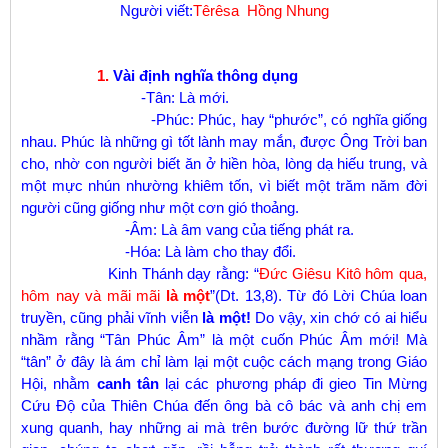
Người viết:
Têrêsa Hồng Nhung
1.
Vài định nghĩa thông dụng
-Tân: Là mới.
-Phúc: Phúc, hay “phước”, có nghĩa giống
nhau. Phúc là những gì tốt lành may mắn, được Ông Trời ban
cho, nhờ con người biết ăn ở hiền hòa, lòng dạ hiếu trung, và
một mực nhún nhường khiêm tốn, vì biết một trăm năm đời
người cũng giống như một cơn gió thoảng.
-Âm: Là âm vang của tiếng phát ra.
-Hóa: Là làm cho thay đổi.
Kinh Thánh dạy rằng: “
Đức
Giêsu Kitô hôm qua,
hôm nay và mãi mãi
là một
”(Dt. 13,8). Từ đó Lời Chúa loan
truyền, cũng phải vĩnh viễn
là một!
Do vậy, xin chớ có ai hiểu
nhầm rằng “Tân Phúc Âm” là một cuốn Phúc Âm mới! Mà
“tân” ở đây là ám chỉ làm lại một cuộc cách mạng trong Giáo
Hội, nhằm
canh tân
lại các phương pháp đi gieo Tin Mừng
Cứu Độ của Thiên Chúa đến ông bà cô bác và anh chị em
xung quanh, hay những ai mà trên bước đường lữ thứ trần