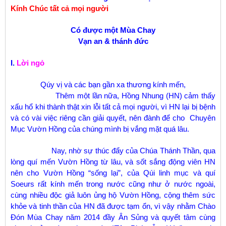
Kính Chúc tất cả mọi người
Có được một Mùa Chay
Vạn an & thánh đức
I.
Lời ngỏ
Qúy vị và các bạn gần xa thương kính mến,
Thêm một lần nữa, Hồng Nhung (HN) cảm thấy
xấu hổ khi thành thật xin lỗi tất cả mọi người, vì HN lại bị bệnh
và có vài việc riêng cần giải quyết, nên đành để cho Chuyên
Mục Vườn Hồng của chúng mình bị vắng mặt quá lâu.
Nay, nhờ sự thúc đẩy của Chúa Thánh Thần, qua
lòng quí mến Vườn Hồng từ lâu, và sốt sắng động viên HN
nên cho Vườn Hồng “sống lại”, của Qúi linh mục và quí
Soeurs rất kính mến trong nước cũng như ở nước ngoài,
cùng nhiều độc giả luôn ủng hộ Vườn Hồng, cộng thêm sức
khỏe và tinh thần của HN đã được tạm ổn, vì vậy nhằm Chào
Đón Mùa Chay năm 2014 đầy Ân Sủng và quyết tâm cùng