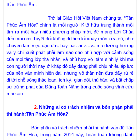
thần Phúc Âm.
Trở lại Giáo Hội Việt
Nam
chúng ta, “Tân
Phúc Âm Hóa” chính là mỗi người Kitô hữu trung thành mỗi
tìm ra một hay nhiều phương pháp mới, để mang Lời Chúa
đến mọi nơi. Tuyệt đối không đi theo lối xoáy mòn xưa cũ, như
chuyên làm việc đạo đức hay bác ái v…v...mà đường hướng
và ý chí xuất phát phải làm sao cho phù hợp với cảnh sống
của mọi tầng lớp tha nhân, và phù hợp với tâm sinh lý khi mà
con người thời nay ở khắp đó đây đang phải chịu nhiều áp lực
của nền văn minh hiện đại, nhưng vô thần nên đưa đẩy rủ rê
đi tới chỗ sống thác loạn, ích kỷ, gian dối, thù hận, và bất chấp
sự trừng phạt của Đấng Toàn Năng trong cuộc sống vĩnh cửu
mai sau.
2.
Những ai có trách nhiệm và bổn phận phải
thi hành:Tân Phúc Âm Hóa?
Bổn phận và trách nhiệm phải thi hành vấn đề Tân
Phúc Âm Hóa, trong năm 2014 này, hoàn toàn không dành