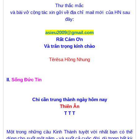
Thư thắc mắc
và bài vở cộng tác xin gởi về địa chỉ mail mới của HN sau
đây:
asieu2009@gmail.com
Rất Cám Ơn
Và trân trọng kính chào
Têrêsa Hồng Nhung
II.
Sống Đức Tin
Chỉ cần trung thành ngày hôm nay
Thiên Ân
T
T
T
Một trong những câu Kinh Thánh tuyệt vời nhất bạn có thể
dùng cho suốt một năm - và suốt cả cuộc đời, dù trong bất kỳ