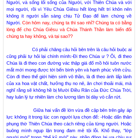
Người, và sống lối sống của Người, với Thiên Chúa và với
mọi người, rồi vì Yêu Chúa Giêsu hết lòng hết trí khôn nên
không ít người sẵn sàng chịu Tử Đạo để làm chứng về
Người.
Còn hôm nay, chúng ta thì sao nhỉ? Chúng ta có bằng
lòng để cho Chúa Giêsu và Chúa Thánh Thần làm biến đổi
chúng ta hay không, và tại sao??
Có phải chăng câu hỏi bên trên là câu hỏi buộc ai
cũng phải tự hỏi lại chính mình:-Đi theo Chúa ư ? Ôi, đi theo
Chúa là đi theo con đường vác thập giá đổ mồ hôi tuôn nước
mắt mới mong được tới bến bình yên và hạnh phúc vĩnh cửu.
Còn đi theo thế giới hiện sinh vô thần, là đi theo ánh lấp lánh
của xa hoa vật chất, hưởng thụ no nê, ăn chơi thoải mái, mà
nghĩ rằng sẽ không hề bị Mười Điều Răn của Đức Chúa Trời,
hay luân lý tự nhiên làm cho lương tâm bị dày vò cắn rứt.
Giữa hai vấn đề lớn vừa đề cập bên trên gây áp
lực không ít trong lúc con người lựa chọn để: -Hoặc dấn thân
phụng thờ Thiên Chúa theo cách riêng của từng người. Hoặc
buông mình ngụp lặn trong đam mê tội lỗi. Khổ thay, “lớp
người mới” trong “thế kỷ mới” này, phần đông lại ưa chìu sự