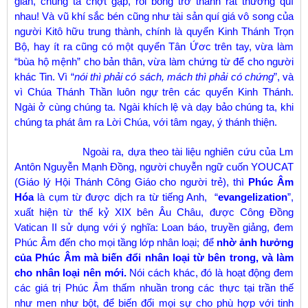
gian, chúng ta chợt gặp, rồi bỗng trở thành rất thương quí
nhau! Và vũ khí sắc bén cũng như tài sản quí giá vô song của
người Kitô hữu trung thành, chính là quyển Kinh Thánh Trọn
Bộ, hay ít ra cũng có một quyển Tân Ứơc trên tay, vừa làm
“bùa hộ mệnh” cho bản thân, vừa làm chứng từ để cho người
khác Tin. Vì “
nói thì phải có sách, mách thì phải có chứng
”, và
vì Chúa Thánh Thần luôn ngự trên các quyển Kinh Thánh.
Ngài ở cùng chúng ta. Ngài khích lệ và dạy bảo chúng ta, khi
chúng ta phát âm ra Lời Chúa, với tâm ngay, ý thánh thiện.
Ngoài ra, dựa theo tài liệu nghiên cứu của Lm
Antôn Nguyễn Mạnh Đồng, người chuyễn ngữ cuốn YOUCAT
(Giáo lý Hội Thánh Công Giáo cho người trẻ), thì
Phúc Âm
Hóa
là cụm từ được dịch ra từ tiếng Anh, “
evangelization
”,
xuất hiện từ thế kỷ XIX bên Âu Châu, được Công Đồng
Vatican II sử dụng với ý nghĩa: Loan báo, truyền giảng, đem
Phúc Âm đến cho mọi tầng lớp nhân loại; để
nhờ ảnh hưởng
của Phúc Âm mà biến đổi nhân loại từ bên trong, và làm
cho nhân loại nên mới.
Nói cách khác, đó là hoạt động đem
các giá trị Phúc Âm thấm nhuần trong các thực tại trần thế
như men như bột, để biến đổi mọi sự cho phù hợp với tinh