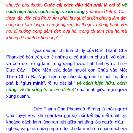
chuyện phụ thuộc.
Cuộc cải cách đầu tiên phải là cải tổ
về
cách hiện hữu, cách sống, về lối sống
(manière d’être). Các
thừa tác viên của Phúc Âm phải là người đi tiên phong làm ấm
nóng lên tấm lòng của mọi người, đối thoại và đồng hành với
họ, đi xuống trong đêm đen của họ, trong tối tăm của họ,mà
không để mình bị hư hỏng”.
Qua câu nói chí tình chí lý của Đức Thánh Cha
Phanxicô bên trên, có lẽ những ai có trái tim chưa bị vô cảm,
và còn có lương tâm trong sáng trước tình hình Đức Tin –
Đức Cậy – Đức Mến của đoàn người con Chúa vào Một
Thiên Chúa Ba Ngôi hiện nay như đang dần bị thụt lùi, đều
phải bị “
giựt mình
”, rồi tự xét lại “
về cách hiện hữu, cách
sống, về lối sống
(manière d’être)
”
của mình giữa mọi người
xung quanh.
Đức Thánh Cha Phanxicô rõ ràng là một người
Cha tuyệt vời, khi ngài kêu gọi sự nối kết lại, siết chặt lại,
khoảng cách lạnh lùng rạn nứt giữa hai tầng lớp người giàu –
nghèo; và giữa những người tự cho là mình có nhân cách và