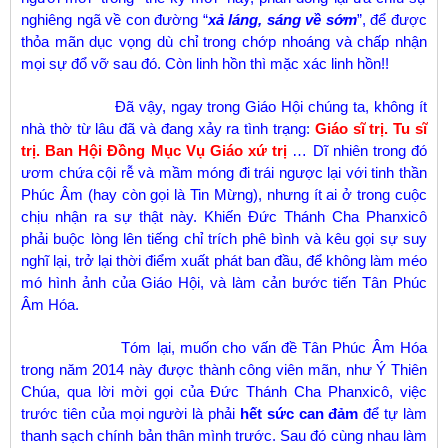
nghiêng ngã về con đường “
xả láng, sáng về sớm
”, để được
thỏa mãn dục vọng dù chỉ trong chớp nhoáng và chấp nhận
mọi sự đổ vỡ sau đó. Còn linh hồn thì mặc xác linh hồn!!
Đã vậy, ngay trong Giáo Hội chúng ta, không ít
nhà thờ từ lâu đã và đang xảy ra tình trạng:
Giáo sĩ trị. Tu sĩ
trị. Ban Hội Đồng Mục Vụ Giáo xứ trị
… Dĩ nhiên trong đó
ươm chứa cội rễ và mầm móng đi trái ngược lại với tinh thần
Phúc Âm (hay còn gọi là Tin Mừng), nhưng ít ai ở trong cuộc
chịu nhận ra sự thật này. Khiến Đức Thánh Cha Phanxicô
phải buộc lòng lên tiếng chỉ trích phê bình và kêu gọi sự suy
nghĩ lại, trở lại thời điểm xuất phát ban đầu, để không làm méo
mó hình ảnh của Giáo Hội, và làm cản bước tiến Tân Phúc
Âm Hóa.
Tóm lại, muốn cho vấn đề Tân Phúc Âm Hóa
trong năm 2014 này được thành công viên mãn, như Ý Thiên
Chúa, qua lời mời gọi của Đức Thánh Cha Phanxicô, việc
trước tiên của mọi người là phải
hết sức can đảm
để tự làm
thanh sạch chính bản thân mình trước. Sau đó cùng nhau làm