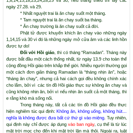
1,8,14,15,18,23,24,28,29 và 30, nếu tháng thiếu thì lấy các
ngày 27.28. và 29.
* Nhất nguyệt trai là ăn chay suốt một tháng.
* Tam nguyệt trai là ăn chay suốt ba tháng.
* Ăn chay trường là ăn chay suốt cả đời.
Phật tử được khuyến khích ăn chay vào những ngày
1,14,15 và 30 vì đó là những ngày mở cửa âm và các linh hồn
được tự do!
Đối với Hồi giáo
, thì có tháng “Ramadan”. Tháng này
được bắt đầu một cách thống nhất, từ ngày 13.9 cho toàn thể
cộng đồng Hồi giáo trên khắp thế giới. Nhiều người thường gọi
một cách đơn giản tháng Ramadan là “tháng nhịn ăn”, hoặc
“tháng ăn chay”, nhưng cả hai cách gọi đều không chính xác
cho lắm, bởi vì các tín đồ Hồi giáo thực sự không ăn chay và
cũng không nhịn ăn, bởi vì nếu nhịn ăn suốt cả một tháng, thì
e rằng khó mà sống nổi.
Trong tháng này, tất cả các tín đồ Hồi giáo đều thực
hiện nghiêm túc qui định:
Không ăn, không uống, không hút…
nghĩa là không được đưa bất cứ thứ gì vào miệng
. Tuy nhiên,
qui định này chỉ được áp dụng
vào ban ngày
, cụ thể là từ lúc
mặt trời mọc cho đến khi mặt trời lặn mà thôi. Ngoài ra, luật