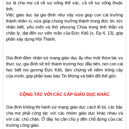
sự là cha mẹ cả về sự sống thể xác, cả về sự sống thuộc
linh.
Việc giáo dục tại gia đình như vậy vừa giúp con cái trưởng
thành nhân vị, vừa giúp chúng trưởng thành trong đức tin, tức
nhận biết, yêu mến và thờ phượng Chúa trong tinh thần và
chân lý, đạt đến sự viên mãn của Đức Kitô (x. Ep 4, 13), góp
phần xây dựng Hội Thánh.
Gia đình đảm nhận sứ mạng giáo dục ấy như một thừa tác vụ
thực sự, gia đình sẽ trở thành trường học đầu tiên, nơi con cái
học biết noi gương Đức Kitô, làm chứng về niềm trông cậy
của mình, góp phần loan báo Tin Mừng và biến đổi thế giới.
CỘNG TÁC VỚI CÁC CẤP GIÁO DỤC KHÁC
Gia đình không thi hành sứ mạng giáo dục cách lẻ loi, các bậc
cha mẹ phải cộng tác với các nhóm giáo dục khác nhau và
với các chủ chăn. Ở đây họ cần chú ý đến chỗ đứng của các
trường công giáo.