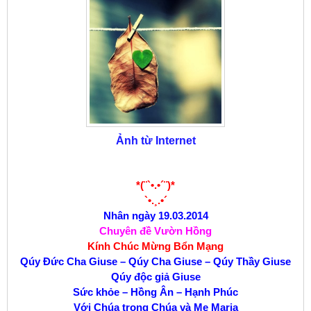
Ảnh từ Internet
*(¨`•.•´¨)*
`•.¸.•´
Nhân ngày 19.03.2014
Chuyên đề Vườn Hồng
Kính Chúc Mừng Bổn Mạng
Qúy Đức Cha Giuse – Qúy Cha Giuse – Qúy Thầy Giuse
Qúy độc giả Giuse
Sức khỏe – Hồng Ân – Hạnh Phúc
Với Chúa trong Chúa và Mẹ Maria