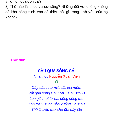
vì lợi ích của con cái?
3) Thế nào là phục vụ sự sống? Những đôi vợ chồng không
có khả năng sinh con có thiệt thòi gì trong tình yêu của họ
không?
III.
Thơ tình
CẦU QUA SÔNG CÁI
Nhà thơ:
Nguyễn Xuân Viên
O
Cây cầu như một dải lụa mềm
Vắt qua sông Cái Lớn – Cái Bé*(1)
Làn gió mát từ hai dòng sông mẹ
Lan tới U Minh, tỏa xuống Cà Mau
Thế là ước mơ chờ đợi bấy lâu