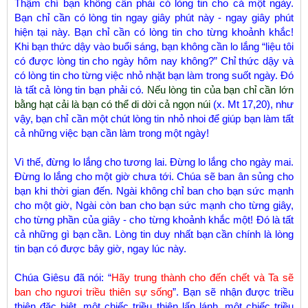
Thậm chí bạn không cần phải có lòng tin cho cả một ngày.
Bạn chỉ cần có lòng tin ngay giây phút này - ngay giây phút
hiện tại này. Bạn chỉ cần có lòng tin cho từng khoảnh khắc!
Khi bạn thức dậy vào buổi sáng, bạn không cần lo lắng “liệu tôi
có được lòng tin cho ngày hôm nay không?” Chỉ thức dậy và
có lòng tin cho từng việc nhỏ nhặt bạn làm trong suốt ngày. Đó
là tất cả lòng tin bạn phải có.
Nếu lòng tin của bạn chỉ cần lớn
bằng hạt cải là bạn có thể di dời cả ngọn núi
(x. Mt 17,20), như
vậy, bạn chỉ cần một chút lòng tin nhỏ nhoi để giúp bạn làm tất
cả những việc bạn cần làm trong một ngày!
Vì thế, đừng lo lắng cho tương lai. Đừng lo lắng cho ngày mai.
Đừng lo lắng cho một giờ chưa tới. Chúa sẽ ban ân sủng cho
bạn khi thời gian đến. Ngài không chỉ ban cho bạn sức mạnh
cho một giờ, Ngài còn ban cho bạn sức mạnh cho từng giây,
cho từng phần của giây - cho từng khoảnh khắc một! Đó là tất
cả những gì bạn cần. Lòng tin duy nhất bạn cần chính là lòng
tin bạn có được bây giờ, ngay lúc này.
Chúa Giêsu đã nói: “
Hãy trung thành cho đến chết và Ta sẽ
ban cho ngươi triều thiên sự sống
”. Bạn sẽ nhận được triều
thiên đặc biệt, một chiếc triều thiên lấp lánh, một chiếc triều