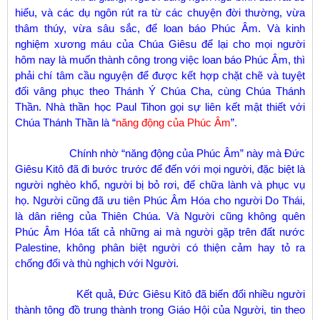
hiểu, và các dụ ngôn rút ra từ các chuyện đời thường, vừa
thâm thúy, vừa sâu sắc, để loan báo Phúc Âm. Và kinh
nghiệm xương máu của Chúa Giêsu để lại cho mọi người
hôm nay là muốn thành công trong việc loan báo Phúc Âm, thì
phải chí tâm cầu nguyện để được kết hợp chặt chẽ và tuyệt
đối vâng phục theo Thánh Ý Chúa Cha, cùng Chúa Thánh
Thần. Nhà thần học Paul Tihon gọi sự liên kết mật thiết với
Chúa Thánh Thần là “
năng động của Phúc Âm
”.
Chính nhờ “năng động của Phúc Âm” này mà Đức
Giêsu Kitô đã đi bước trước để đến với mọi người, đặc biệt là
người nghèo khổ, người bị bỏ rơi, để chữa lành và phục vụ
họ. Người cũng đã ưu tiên Phúc Âm Hóa cho người Do Thái,
là dân riêng của Thiên Chúa. Và Người cũng không quên
Phúc Âm Hóa tất cả những ai mà người gặp trên đất nước
Palestine
, không phân biệt người có thiện cảm hay tỏ ra
chống đối và thù nghịch với Người.
Kết quả, Đức Giêsu Kitô đã biến đổi nhiều người
thành tông đồ trung thành trong Giáo Hội của Người, tin theo