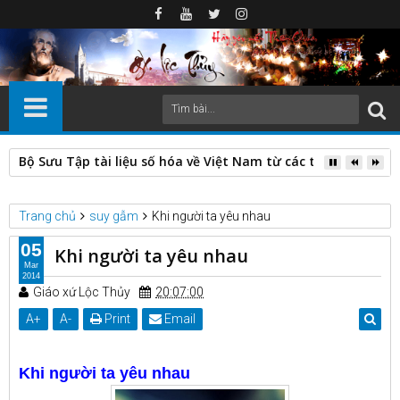
Quỳnh Lưu (Nghệ An) trong dòng chảy lịch sử: biến động địa 
Trang chủ
suy gẫm
Khi người ta yêu nhau
05
Khi người ta yêu nhau
Mar
2014
Giáo xứ Lộc Thủy
20:07:00
A
+
A
-
Print
Email
Khi người ta yêu nhau