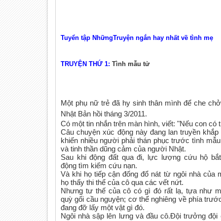
Tuyển tập NhữngTruyện ngắn hay nhất về tình mẹ
TRUYỆN THỨ 1:
Tình mẫu tử
Một phụ nữ trẻ đã hy sinh thân mình để che chở
Nhật Bản hồi tháng 3/2011.
Có một tin nhắn trên màn hình, viết: "Nếu con có 
Câu chuyện xúc động này đang lan truyền khắp 
khiến nhiều người phải thán phục trước tình mẫu 
và tinh thần dũng cảm của ngư
ời Nhật.
Sau khi động đất qua đi, lực lượng cứu hộ bắ
động tìm kiếm cứu nạn.
Và khi họ tiếp cận đống đổ nát từ ngôi nhà của 
họ thấy thi thể của cô qua các vết nứt.
Nhưng tư thế của cô có gì đó rất lạ, tựa như 
quỳ gối cầu nguyện; cơ thể nghiêng về phía trước
đang đỡ lấy một vật gì đó.
Ngôi nhà sập lên lưng và đầu cô.Đội trưởng đội