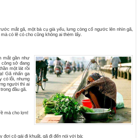
Trước mắt gã, một bà cụ già yếu, lưng còng cố ngước lên nhìn gã,
 mà có lẽ có cho cũng không ai thèm lấy.
h mắt gần như
đồ công sở đang
ần một lát rồi
 ạ! Gã nhấn ga
 có lỗi, nhưng
ng người thì ai
 trong đầu gã.
về mà cho lợn!
 đợi cô gái đi khuất, gã đi đến nói với bà: