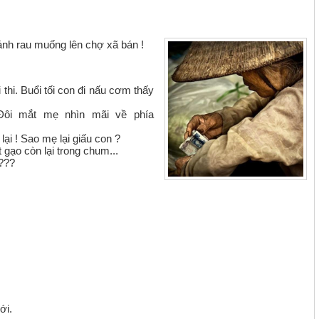
ánh rau muống lên chợ xã bán !
hi. Buổi tối con đi nấu cơm thấy
Đôi mắt mẹ nhìn mãi về phía
lại ! Sao mẹ lại giấu con ?
gạo còn lại trong chum...
 ???
ới.