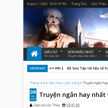
Trang Chủ
Giới Thiệu
August 7, 2026
03:52:36 PM
GIÁO XỨ
XEM NHIỀU NHẤT
N
Tin Giáo Xứ
Chuyên Mục Đặc Biệt +
C
Bộ Sưu Tập tài liệu số 
BÀI MỚI NHẤT
6-3-2026
Trang chủ
Sắc màu cuộc sống
Truyện ngắn hay 
09
Truyện ngắn hay nhất 
Apr
2014
Giáo xứ Lộc Thủy
09:41:00