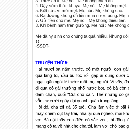
3. Thức ăn ít. Mẹ nói : Mẹ không thích ăn.
4. Dậy sớm thức khuya. Mẹ nói : Mẹ không mệt.
5. Kiệt sức vì mỏi mệt. Mẹ nói : Mẹ không sao.
6. Ra đường không đủ tiền mua nước uống. Mẹ nó
7. Gửi tiền cho mẹ. Mẹ nói : Mẹ không thiếu tiền.
8. Khi bệnh nằm trên giường. Mẹ nói : Mẹ không 
Mẹ đã hy sinh cho chúng ta quá nhiều. Nhưng đôi 
st
-SSDT-
TRUYỆN THỨ 5:
Hai mươi ba năm trước, có một người con gái 
qua làng tôi, đầu bù tóc rối, gặp ai cũng cười 
ngại ngần ngồi tè trước mặt mọi người. Vì vậy, đà
đi qua cô gái thường nhổ nước bọt, có bà còn 
dậm chân, đuổi “Cút cho xa!”. Thế nhưng cô gá
vẫn cứ cười ngây dại quanh quẩn trong làng.
Hồi đó, cha tôi đã 35 tuổi. Cha làm việc ở bãi 
máy chém cụt tay trái, nhà lại quá nghèo, mãi k
vợ. Bà nội thấy con điên có sắc vóc, thì động l
mang cô ta về nhà cho cha tôi, làm vợ, chờ bao g