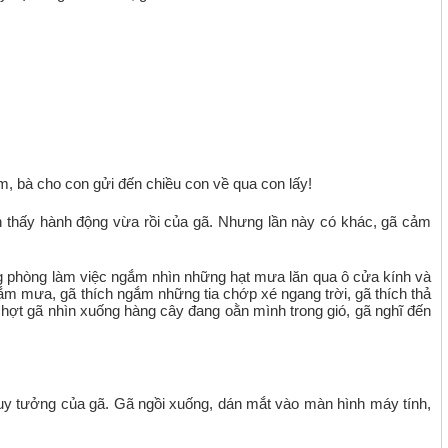
m, bà cho con gửi đến chiều con về qua con lấy!
ìn thấy hành động vừa rồi của gã. Nhưng lần này có khác, gã cảm
g phòng làm việc ngắm nhìn những hạt mưa lăn qua ô cửa kính và
ắm mưa, gã thích ngắm những tia chớp xé ngang trời, gã thích thả
Chợt gã nhìn xuống hàng cây đang oằn mình trong gió, gã nghĩ đến
uy tưởng của gã. Gã ngồi xuống, dán mắt vào màn hình máy tính,