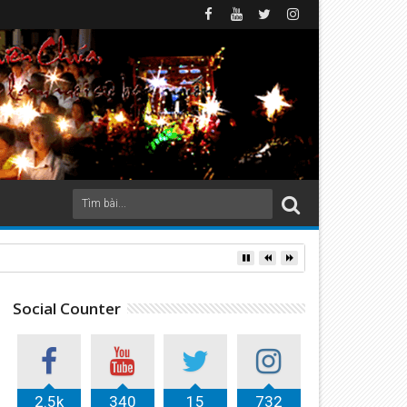
Social Counter
2.5k
340
15
732