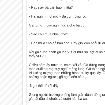
- Rau này bà bán bao nhiêu?
- Hai nghìn một mớ - Bà cụ mừng rỡ.
Gã rút tờ mười nghìn đưa cho bà cụ.
- Sao chú mua nhiều thế?
- Con mua cho cả bạn con. Bây giờ con phải đi là
Rồi gã cũng nhấn ga lao vút đi như sợ sệt ai nh
thấy vui vui.
Chiều hôm ấy mưa to, mưa xối xả. Gã đứng tron
theo đuổi nhưng suy nghĩ mông lung. Gã thích ng
trí tưởng tượng theo những hình thù kỳ quái ấy. 
những phận người, gã nghĩ đến bà cụ...
-Nghỉ thế đủ rồi đấy!
Giọng người trưởng phòng làm gián đoạn dòng s
gã bắt đầu di chuột và quên hẳn bà cụ.