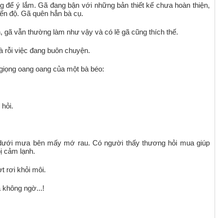
g để ý lắm. Gã đang bận với những bản thiết kế chưa hoàn thiện,
iến độ. Gã quên hẳn bà cụ.
 gã vẫn thường làm như vậy và có lẽ gã cũng thích thế.
 rỗi việc đang buôn chuyện.
 giọng oang oang của một bà béo:
 hỏi.
 dưới mưa bên mấy mớ rau. Có người thấy thương hỏi mua giúp
ị cảm lạnh.
t rơi khỏi môi.
 không ngờ...!