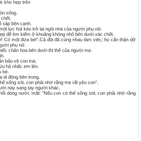
t khe hẹp trên
òn sống.
 chết.
đổ sập bên cạnh.
ột lực hút kéo trở lại ngôi nhà của người phụ nữ.
hẹp để tìm kiếm ở khoảng không nhỏ bên dưới xác chết.
é! Có một đứa bé!".Cả đội đã cùng nhau làm việc; họ cẩn thận dỡ
gười phụ nữ.
hiếc chăn hoa bên dưới thi thể của người mẹ.
nh.
n bảo vệ con trai.
ứu hộ nhấc em lên.
u bé.
i di động bên trong.
thể sống sót, con phải nhớ rằng mẹ rất yêu con".
gười này sang tay người khác.
nổi dòng nước mắt: "Nếu con có thể sống sót, con phải nhớ rằng