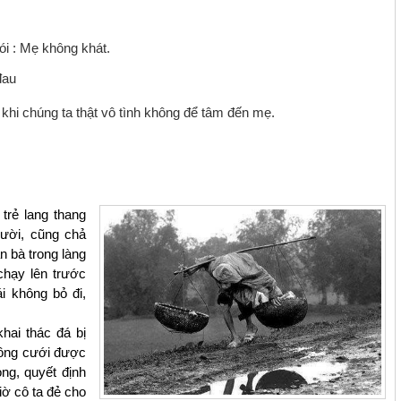
i : Mẹ không khát.
đau
khi chúng ta thật vô tình không để tâm đến mẹ.
trẻ lang thang
cười, cũng chả
n bà trong làng
chạy lên trước
i không bỏ đi,
khai thác đá bị
hông cưới được
òng, quyết định
iờ cô ta đẻ cho