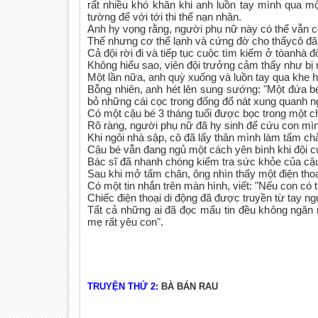
rất nhiều khó khăn khi anh luồn tay mình qua mộ
tường để với tới thi thể nạn nhân.
Anh hy vọng rằng, người phụ nữ này có thể vẫn c
Thế nhưng cơ thể lạnh và cứng đờ cho thấycô đã
Cả đội rời đi và tiếp tục cuộc tìm kiếm ở tòanhà 
Không hiểu sao, viên đội trưởng cảm thấy như bị m
Một lần nữa, anh quỳ xuống và luồn tay qua khe 
Bỗng nhiên, anh hét lên sung sướng: "Một đứa b
bỏ những cái cọc trong đống đổ nát xung quanh n
Có một cậu bé 3 tháng tuổi được bọc trong một c
Rõ ràng, người phụ nữ đã hy sinh để cứu con mì
Khi ngôi nhà sập, cô đã lấy thân mình làm tấm chắ
Cậu bé vẫn đang ngủ một cách yên bình khi đội c
Bác sĩ đã nhanh chóng kiểm tra sức khỏe của cậ
Sau khi mở tấm chăn, ông nhìn thấy một điện thoạ
Có một tin nhắn trên màn hình, viết: "Nếu con có 
Chiếc điện thoại di động đã được truyền từ tay n
Tất cả những ai đã đọc mẩu tin đều không ngăn 
mẹ rất yêu con".
TRUYỆN THỨ 2:
BÀ BÁN RAU