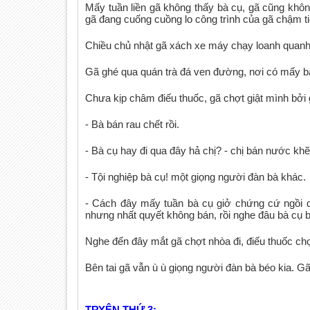
Mấy tuần liền gã không thấy bà cụ, gã cũng khôn
gã đang cuống cuồng lo công trình của gã chậm t
Chiều chủ nhật gã xách xe máy chạy loanh quanh,
Gã ghé qua quán trà đá ven đường, nơi có mấy bà
Chưa kịp châm điếu thuốc, gã chợt giật mình bởi
- Bà bán rau chết rồi.
- Bà cụ hay đi qua đây hả chị? - chị bán nước khẽ
- Tội nghiệp bà cụ! một giọng người đàn bà khác.
- Cách đây mấy tuần bà cụ giở chứng cứ ngồi
nhưng nhất quyết không bán, rồi nghe đâu bà cụ b
Nghe đến đây mắt gã chợt nhòa đi, điếu thuốc chợ
Bên tai gã vẫn ù ù giọng người đàn bà béo kia. Gã
TRYỆN THỨ 3: