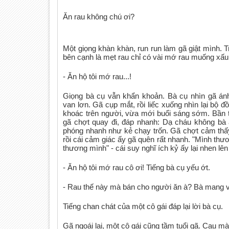
Ăn rau không chú ơi?
Một giọng khàn khàn, run run làm gã giật mình. 
bên cạnh là mẹt rau chỉ có vài mớ rau muống xấu
- Ăn hộ tôi mớ rau...!
Giọng bà cụ vẫn khẩn khoản. Bà cụ nhìn gã án
van lơn. Gã cụp mắt, rồi liếc xuống nhìn lại bộ 
khoác trên người, vừa mới buổi sáng sớm. Bần th
gã chợt quay đi, đáp nhanh: Dạ cháu không bà
phóng nhanh như kẻ chạy trốn. Gã chợt cảm thấy
rồi cái cảm giác ấy gã quên rất nhanh. "Mình thươ
thương mình" - cái suy nghĩ ích kỷ ấy lại nhen lên
- Ăn hộ tôi mớ rau cô ơi! Tiếng bà cụ yếu ớt.
- Rau thế này mà bán cho người ăn à? Bà mang 
Tiếng chan chát của một cô gái đáp lại lời bà cụ.
Gã ngoái lại, một cô gái cũng tầm tuổi gã. Cau mày