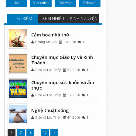
Likes
Subscribes
Followers
Followers
TIÊU ĐIỂM
XEM NHIỀU
KINH NGUYỆN
Cắm hoa nhà thờ
Hoàng Mai An
1-4-2016
1
Chuyên mục Giáo Lý và Kinh
Thánh
Giáo xứ Lộc Thủy
2-2-2016
1
Chuyên mục sức khỏe và ẩm
thực
Giáo xứ Lộc Thủy
1-2-2016
1
Nghệ thuật sống
Giáo xứ Lộc Thủy
4-1-2016
1
...
1
2
3
12
»