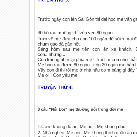
Trước ngày con lên Sài Gòn thi đại học mẹ vẫn g
40 bó rau muống chỉ vỏn vẹn 80 ngàn.
Trưa về mẹ đưa cho con 100 ngàn để sớm mai đi t
chum gạo đã gần hết.
Sáng hôm sau mẹ tiễn con lên xe khách. 
con...nhưng...
Con không nhìn lại phía mẹ ! Trái tim con như thắt 
Mẹ bán rau được 80 ngàn...còn 20 ngàn mẹ bán ít 
Vậy con đi thi rồi mẹ ở nhà nấu cơm bằng gì đây
Mẹ ơi ! Con yêu mẹ.
TRUYỆN THỨ 4:
8 câu “Nói Dối” mẹ thường nói trong đời mẹ
1.Cơm không đủ ăn. Mẹ nói : Mẹ không đói.
2. Nhà nghèo. Mẹ nói : Mẹ không thích quần áo m