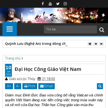
Quỳnh Lưu (Nghệ An) trong dòng chảy lịch sử: biến động địa 
Trang chủ
Lịch sử Giáo Hội Việt Nam
Đại Học Công Giáo Việt Nam
10
Đại Học Công Giáo Việt Nam
Jan
2016
Giáo xứ Lộc Thủy
21:18:00
A
+
A
-
Print
Email
Giám mục Đinh Đức Đạo vừa công bố rằng Vatican và chính
quyền Việt Nam đang xúc tiến công việc trong mùa xuân này
và sẽ mở cửa Đại học Thần học Công giáo vào mùa thu