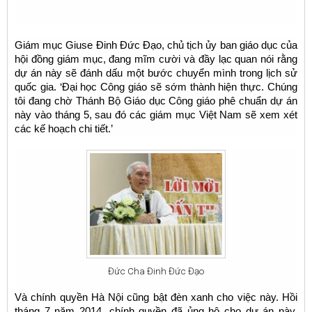
Giám mục Giuse Đinh Đức Đạo, chủ tịch ủy ban giáo dục của
hội đồng giám mục, đang mĩm cười và đầy lạc quan nói rằng
dự án này sẽ đánh dấu một bước chuyển mình trong lịch sử
quốc gia. ‘Đại học Công giáo sẽ sớm thành hiện thực. Chúng
tôi đang chờ Thánh Bộ Giáo dục Công giáo phê chuẩn dự án
này vào tháng 5, sau đó các giám mục Việt Nam sẽ xem xét
các kế hoạch chi tiết.’
Đức Cha Đinh Đức Đạo
Và chính quyền Hà Nội cũng bật đèn xanh cho việc này. Hồi
tháng 7 năm 2014, chính quyền đã ủng hộ cho dự án này.