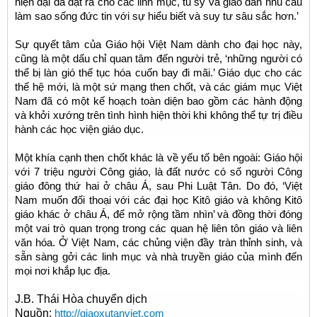
hiện đại đã đặt ra cho các linh mục, tu sỹ và giáo dân nhu cầu
làm sao sống đức tin với sự hiểu biết và suy tư sâu sắc hơn.’
Sự quyết tâm của Giáo hội Việt Nam dành cho đại học này,
cũng là một dấu chỉ quan tâm đến người trẻ, ‘những người có
thể bị làn gió thế tục hóa cuốn bay đi mãi.’ Giáo dục cho các
thế hệ mới, là một sứ mạng then chốt, và các giám mục Việt
Nam đã có một kế hoạch toàn diện bao gồm các hành động
và khởi xướng trên tình hình hiện thời khi không thể tự trị điều
hành các học viện giáo dục.
Một khía cạnh then chốt khác là về yếu tố bên ngoài: Giáo hội
với 7 triệu người Công giáo, là đất nước có số người Công
giáo đông thứ hai ở châu Á, sau Phi Luật Tân. Do đó, ‘Việt
Nam muốn đối thoại với các đại học Kitô giáo và không Kitô
giáo khác ở châu Á, để mở rộng tầm nhìn’ và đồng thời đóng
một vai trò quan trọng trong các quan hệ liên tôn giáo và liên
văn hóa. Ở Việt Nam, các chủng viện đầy tràn thỉnh sinh, và
sẵn sàng gởi các linh mục và nhà truyền giáo của mình đến
mọi nơi khắp lục địa.
J.B. Thái Hòa chuyển dịch
Nguồn:
http://giaoxutanviet.com