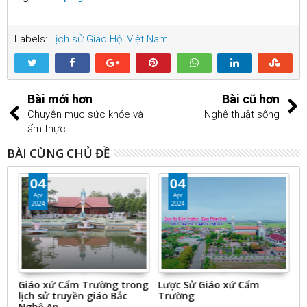
Labels:
Lịch sử Giáo Hội Việt Nam
Bài mới hơn
Bài cũ hơn
Chuyên mục sức khỏe và
Nghệ thuật sống
ẩm thực
BÀI CÙNG CHỦ ĐỀ
04
04
Apr
Apr
2024
2024
Giáo xứ Cẩm Trường trong
Lược Sử Giáo xứ Cẩm
B
vì
lịch sử truyền giáo Bắc
Trường
V
Nghệ An