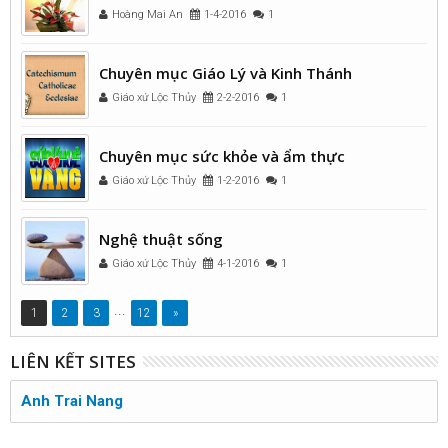
Hoàng Mai An
1-4-2016
1
Chuyên mục Giáo Lý và Kinh Thánh
Giáo xứ Lộc Thủy
2-2-2016
1
Chuyên mục sức khỏe và ẩm thực
Giáo xứ Lộc Thủy
1-2-2016
1
Nghệ thuật sống
Giáo xứ Lộc Thủy
4-1-2016
1
...
1
2
3
12
»
LIÊN KẾT SITES
Anh Trai Nang