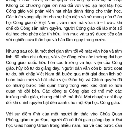
Không có chướng ngại lớn nào đối với việc lập một Đại học
Công giáo với phân viện hạt nhân dành riêng cho thần học.
Các triển vọng sắp tới cho sự hiện diện và sứ mạng của Giáo
hội Công giáo ở Việt Nam, vừa mới mà vừa cũ – trước khi
chế độ Cộng sản nắm quyền, người Công giáo đã lập một số
đại học cho phép các tín hữu, linh mục và tu sỹ được tiếp cận
với nghiên cứu thần học và hàn lâm ngay trong nước.
Nhưng sau đó, là một thời gian tăm tối về mặt văn hóa và tâm
linh. 60 năm chịu đựng, với việc đóng cửa các trường đại học
Công giáo, quốc hữu hóa các trường và học viện của Công
giáo, hủy bỏ tự do giảng dạy. Người dân vẫn còn bị tước đoạt
tự do, bất chấp Việt Nam đã bước qua một giai đoạn lịch sử
hoàn toàn mới và bất chấp việc Giáo hội và Chính quyền đã
có những bước tiến quan trọng trong việc xác định rõ hơn
quan hệ đôi bên. Các dòng tu Công giáo có thể mở các
trường mẫu giáo, nhưng chỉ thế mà thôi. Mọi chuyện chỉ thay
đổi khi chính quyền bật đèn xanh cho một Đại học Công giáo.
Với sự điềm tĩnh của một người tín thác vào Chúa Quan
Phòng, giám mục Đạo, người đã có thời gian giảng dạy ở Đại
học Giáo hoàng Urban trong nhiều năm, nói về các bước cần