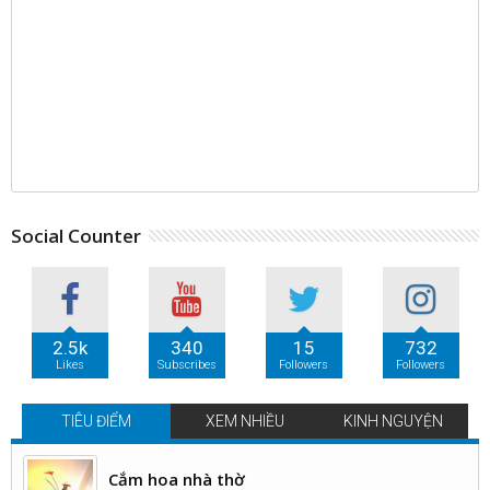
Social Counter
2.5k
340
15
732
Likes
Subscribes
Followers
Followers
TIÊU ĐIỂM
XEM NHIỀU
KINH NGUYỆN
Cắm hoa nhà thờ