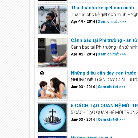
Tha thứ cho kẻ giết con mình
Tha thứ cho kẻ giết con mình P.Nghĩ
Apr-19 - 2014 |
Xem chi tiết >>>
Cảnh báo tại Phi trường - án tử
Cảnh báo tại Phi trường - án tử hì
Apr-02 - 2014 |
Xem chi tiết >>>
Những điều cần dạy con trước
NHỮNG ĐIỀU CẦN DẠY CON TRƯỚC 
Jan-03 - 2014 |
Xem chi tiết >>>
5 CÁCH TẠO QUAN HỆ MỚI T
5 CÁCH TẠO QUAN HỆ MỚI TRONG BỮ
Jan-03 - 2014 |
Xem chi tiết >>>