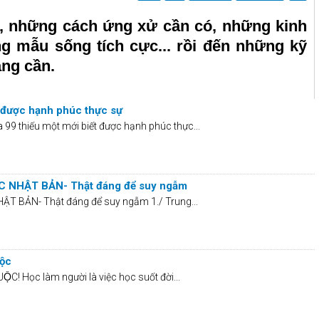
, những cách ứng xử cần có, những kinh
g mẫu sống tích cực... rồi đến những kỹ
ng cần.
t được hạnh phúc thực sự
 99 thiếu một mới biết được hạnh phúc thực...
 NHẬT BẢN- Thật đáng để suy ngẫm
 BẢN- Thật đáng để suy ngẫm 1./ Trung...
uộc
̣C! Học làm người là việc học suốt đời...