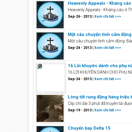
Heavenly Appeals - Kháng cáo
Heavenly Appeals - Kháng cáo ở Thi
Sep-26 - 2013 |
Xem chi tiết >>>
Một câu chuyện tình cảm động
Một câu chuyện tình cảm động Bài v
Sep-24 - 2013 |
Xem chi tiết >>>
16 Lời khuyên dành cho phụ n
16 LỜI KHUYÊN DÀNH CHO PHỤ NỮ 1.
Sep-24 - 2013 |
Xem chi tiết >>>
Lòng tốt rung động hàng triệu t
Clip chỉ dài 3 phút đã truyền tải đư
Sep-19 - 2013 |
Xem chi tiết >>>
Chuyến bay Delta 15