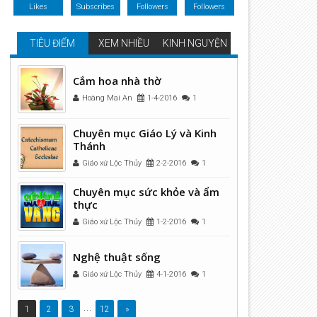
Likes
Subscribes
Followers
Followers
TIÊU ĐIỂM
XEM NHIỀU
KINH NGUYỆN
Cắm hoa nhà thờ
Hoàng Mai An
1-4-2016
1
Chuyên mục Giáo Lý và Kinh
Thánh
Giáo xứ Lộc Thủy
2-2-2016
1
Chuyên mục sức khỏe và ẩm
thực
Giáo xứ Lộc Thủy
1-2-2016
1
Nghệ thuật sống
Giáo xứ Lộc Thủy
4-1-2016
1
...
1
2
3
12
»