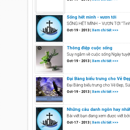
Sống hết mình - vươn tới
SỐNG HẾT MÌNH – VƯƠN TỚI “Tinh thầ
Oct-19 - 2013 |
Xem chi tiết >>>
Thông điệp cuộc sống
Suy ngẫm về cuộc sống Ngày tuyệt 
Oct-19 - 2013 |
Xem chi tiết >>>
Đại Bàng biểu trưng cho Vẻ Đẹp
Đại Bàng biểu trưng cho Vẻ Đẹp, Sức
Oct-19 - 2013 |
Xem chi tiết >>>
Những câu danh ngôn hay nhấ
Bài viết bạn đang xem được viết b
Oct-17 - 2013 |
Xem chi tiết >>>