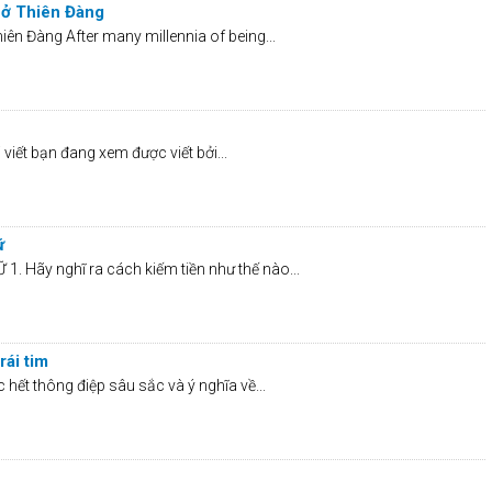
 ở Thiên Đàng
ên Đàng After many millennia of being...
iết bạn đang xem được viết bởi...
ữ
 Hãy nghĩ ra cách kiếm tiền như thế nào...
rái tim
ợc hết thông điệp sâu sắc và ý nghĩa về...