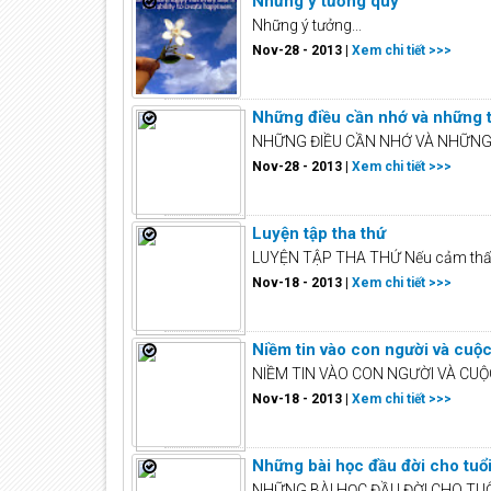
Những ý tưởng quý
Những ý tưởng...
Nov-28 - 2013 |
Xem chi tiết >>>
Những điều cần nhớ và những 
NHỮNG ĐIỀU CẦN NHỚ VÀ NHỮNG T
Nov-28 - 2013 |
Xem chi tiết >>>
Luyện tập tha thứ
LUYỆN TẬP THA THỨ Nếu cảm thấy 
Nov-18 - 2013 |
Xem chi tiết >>>
Niềm tin vào con người và cuộ
NIỀM TIN VÀO CON NGƯỜI VÀ CUỘC 
Nov-18 - 2013 |
Xem chi tiết >>>
Những bài học đầu đời cho tuổ
NHỮNG BÀI HỌC ĐẦU ĐỜI CHO TUỔ