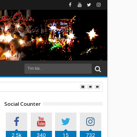
Social Counter
2.5k
340
15
732