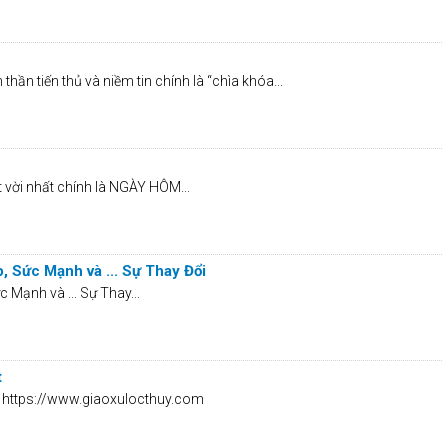
n tiến thủ và niềm tin chính là “chìa khóa...
vời nhất chính là NGÀY HÔM...
, Sức Mạnh và ... Sự Thay Đổi
 Mạnh và ... Sự Thay...
t
ởi https://www.giaoxulocthuy.com