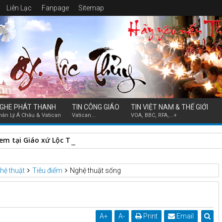
Liên Lạc
Fanpage
Sitemap
GHE PHÁT THANH
TIN CÔNG GIÁO
TIN VIỆT NAM & THẾ GIỚI
hân Lý Á Châu & Vatican
Vatican...
VOA, BBC, RFA,...+
m tại Giáo xứ Lộc Thủy ( 21-8-2024)
hệ thuật
Tiêu điểm
Nghệ thuật sống
A
+
A
-
Print
Email