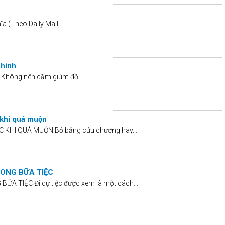
a (Theo Daily Mail,...
 hình
nh Không nên cầm giùm đồ...
 khi quá muộn
KHI QUÁ MUỘN Bỏ bảng cửu chương hay...
RONG BỮA TIỆC
A TIỆC Đi dự tiệc được xem là một cách...