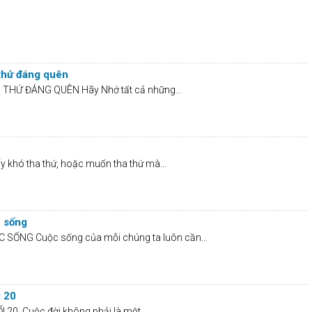
thứ đáng quên
HỨ ĐÁNG QUÊN Hãy Nhớ tất cả những...
khó tha thứ, hoặc muốn tha thứ mà...
c sống
SỐNG Cuộc sống của mỗi chúng ta luôn cần...
i 20
I 20 Cuộc đời không phải là một...