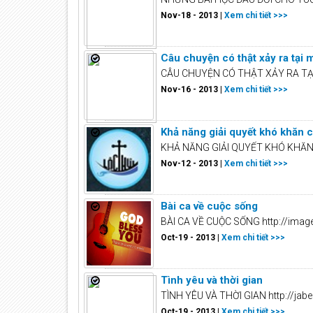
Nov-18 - 2013 |
Xem chi tiết >>>
Câu chuyện có thật xảy ra tại 
CÂU CHUYỆN CÓ THẬT XẢY RA TẠI
Nov-16 - 2013 |
Xem chi tiết >>>
Khả năng giải quyết khó khăn 
KHẢ NĂNG GIẢI QUYẾT KHÓ KHĂN C
Nov-12 - 2013 |
Xem chi tiết >>>
Bài ca về cuộc sống
BÀI CA VỀ CUỘC SỐNG http://images
Oct-19 - 2013 |
Xem chi tiết >>>
Tình yêu và thời gian
TÌNH YÊU VÀ THỜI GIAN http://jabe
Oct-19 - 2013 |
Xem chi tiết >>>