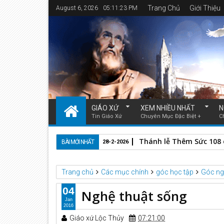
Trang Chủ
Giới Thiệu
August 6, 2026
05:11:24 PM
GIÁO XỨ
XEM NHIỀU NHẤT
N
Tin Giáo Xứ
Chuyên Mục Đặc Biệt +
C
Thánh lễ Thêm Sức 108 e
BÀI MỚI NHẤT
28-2-2026
Trang chủ
Các mục chính
góc học tập
Góc ng
04
Nghệ thuật sống
Jan
2016
Giáo xứ Lộc Thủy
07:21:00