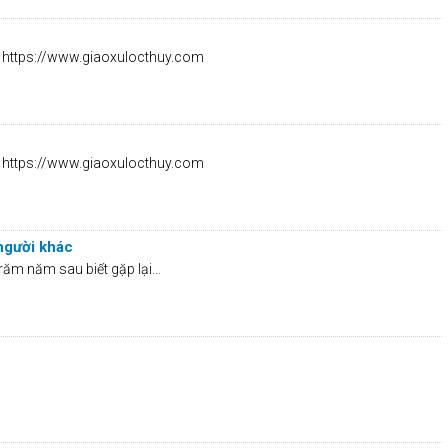
ởi https://www.giaoxulocthuy.com
ởi https://www.giaoxulocthuy.com
 người khác
ăm năm sau biết gặp lại...