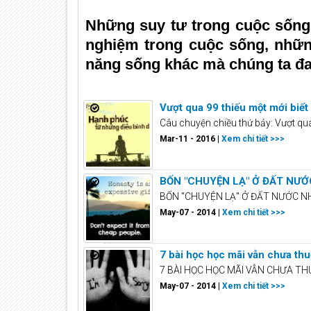
Những suy tư trong cuộc sống
nghiệm trong cuộc sống, nhữn
năng sống khác mà chúng ta đa
Vượt qua 99 thiếu một mới biế
Câu chuyện chiều thứ bảy: Vượt qua
Mar-11 - 2016 |
Xem chi tiết >>>
BỐN "CHUYỆN LẠ" Ở ĐẤT NƯỚC
BỐN "CHUYỆN LẠ" Ở ĐẤT NƯỚC NHẬT
May-07 - 2014 |
Xem chi tiết >>>
7 bài học học mãi vẫn chưa th
7 BÀI HỌC HỌC MÃI VẪN CHƯA THUÔ
May-07 - 2014 |
Xem chi tiết >>>