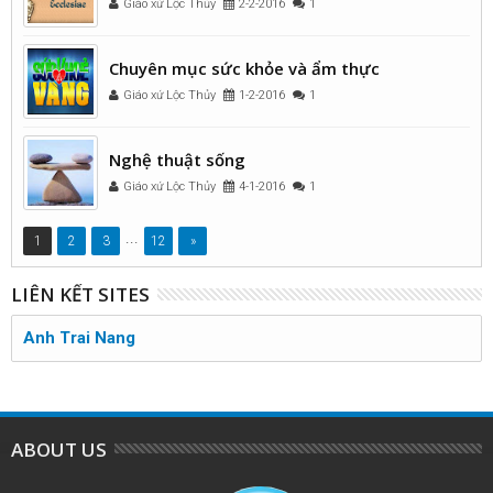
Giáo xứ Lộc Thủy
2-2-2016
1
Chuyên mục sức khỏe và ẩm thực
Giáo xứ Lộc Thủy
1-2-2016
1
Nghệ thuật sống
Giáo xứ Lộc Thủy
4-1-2016
1
...
1
2
3
12
»
LIÊN KẾT SITES
Anh Trai Nang
ABOUT US