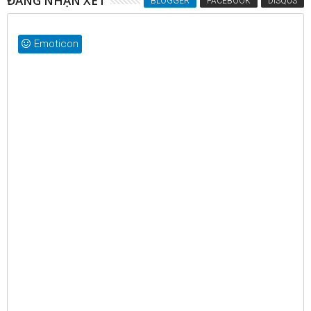
ĐĂNG NHẬN XÉT
BLOGGER
FACEBOOK
DISQUS
Emoticon