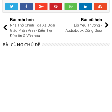
Bài mới hơn
Bài cũ hơn
Nhà Thờ Chính Tòa Xã Đoài
Lời Yêu Thương -
Giáo Phận Vinh - Điểm hẹn
Audiobook Công Giáo
Đức tin & Văn hóa
BÀI CÙNG CHỦ ĐỀ
09
Aug
2015
Lịch sử bức ảnh Đức Mẹ Hằng Cứu Giúp La
Mã, Bến Tre
07
Aug
2015
Lịch sử Bức Ảnh Đức Mẹ Hằng Cứu Giúp