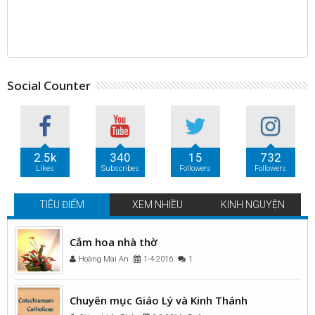
Social Counter
2.5k
340
15
732
Likes
Subscribes
Followers
Followers
TIÊU ĐIỂM
XEM NHIỀU
KINH NGUYỆN
Cắm hoa nhà thờ
Hoàng Mai An
1-4-2016
1
Chuyên mục Giáo Lý và Kinh Thánh