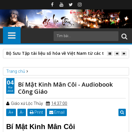
Bộ Sưu Tập tài liệu số hóa về Việt Nam từ các thư viện nước
Trang chủ
Vinh Quang Đức Maria
04
Bí Mật Kinh Mân Côi - Audiobook
Bí Mật Kinh Mân Côi - Audiobook Công Giáo
Mar
Công Giáo
2016
Giáo xứ Lộc Thủy
14:37:00
A
+
A
-
Print
Email
Bí Mật Kinh Mân Côi