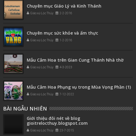
Chuyên mục Giáo Lý và Kinh Thánh
Giáo xứ Lộc Thủy
2-2-2016
Chuyên mục sức khỏe và ẩm thực
Giáo xứ Lộc Thủy
1-2-2016
Mẫu Cắm Hoa trên Gian Cung Thánh Nhà thờ
Giáo xứ Lộc Thủy
4-3-2023
Mẫu Cắm Hoa Phụng vụ trong Mùa Vọng Phần (1)
Giáo xứ Lộc Thủy
7-12-2022
BÀI NGẪU NHIÊN
Giới thiệu đôi nét về blog
gioitrelocthuy.blogspot.com
Giáo xứ Lộc Thủy
23-7-2015