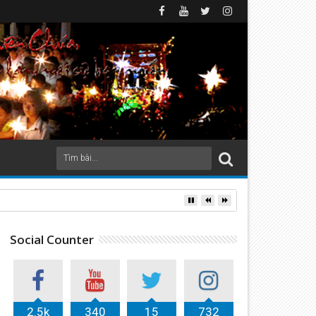
Social Counter
2.5k
340
15
732