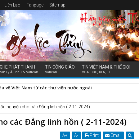
Liên Lạc
Fanpage
Sitemap
GHE PHÁT THANH
TIN CÔNG GIÁO
TIN VIỆT NAM & THẾ GIỚI
hân Lý Á Châu & Vatican
Vatican...
VOA, BBC, RFA,...+
ng dòng chảy lịch sử: biến động địa chất, dị tượng và biến cố
cầu nguyện cho các Đẳng linh hồn ( 2-11-2024)
o các Đẳng linh hồn ( 2-11-2024)
A
+
A
-
Print
Email