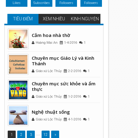
Likes
Subscribes
Followers
Followers
TIÊU ĐIỂM
XEM NHIỀU
KINH NGUYỆN
Cắm hoa nhà thờ
Hoàng Mai An
1-4-2016
1
Chuyên mục Giáo Lý và Kinh
Thánh
Giáo xứ Lộc Thủy
2-2-2016
1
Chuyên mục sức khỏe và ẩm
thực
Giáo xứ Lộc Thủy
1-2-2016
1
Nghệ thuật sống
Giáo xứ Lộc Thủy
4-1-2016
1
...
1
2
3
12
»