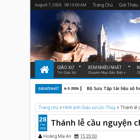
Trang Chủ
Giới Thiệu
August 7, 2026
09:13:02 AM
GIÁO XỨ
XEM NHIỀU NHẤT
N
Tin Giáo Xứ
Chuyên Mục Đặc Biệt +
C
Quỳnh Lưu (Nghệ An) tro
BÀI MỚI NHẤT
4-3-2026
Trang chủ
Hình ảnh Giáo xứ Lộc Thủy
Thánh lễ 
28
Thánh lễ cầu nguyện ch
Feb
2026
Hoàng Mai An
15:20:00