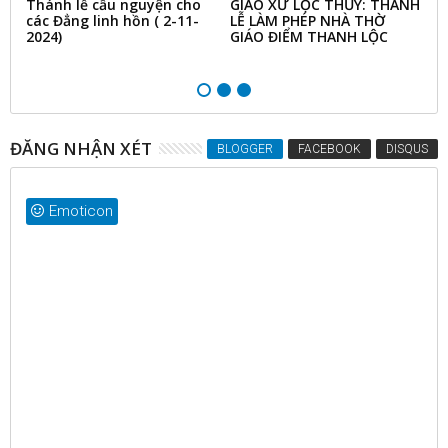
Thánh lễ cầu nguyện cho
GIÁO XỨ LỘC THỦY: THÁNH
T
các Đẳng linh hồn ( 2-11-
LỄ LÀM PHÉP NHÀ THỜ
(
áo
2024)
GIÁO ĐIỂM THANH LỘC
ĐĂNG NHẬN XÉT
BLOGGER
FACEBOOK
DISQUS
Emoticon