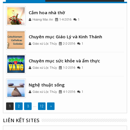
Cắm hoa nhà thờ
Hoàng Mai An
1-4-2016
1
Chuyên mục Giáo Lý và Kinh Thánh
Giáo xứ Lộc Thủy
2-2-2016
1
Chuyên mục sức khỏe và ẩm thực
Giáo xứ Lộc Thủy
1-2-2016
1
Nghệ thuật sống
Giáo xứ Lộc Thủy
4-1-2016
1
...
1
2
3
12
»
LIÊN KẾT SITES