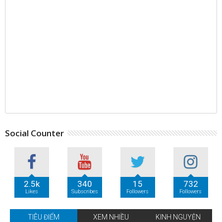
Social Counter
2.5k
340
15
732
Likes
Subscribes
Followers
Followers
TIÊU ĐIỂM
XEM NHIỀU
KINH NGUYỆN