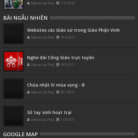
Giáo xứ Lộc Thủy
7-12-2022
BÀI NGẪU NHIÊN
Websites các Giáo xứ trong Giáo Phận Vinh
Giáo xứ Lộc Thủy
19-3-2011
Nghe đài Công Giáo trực tuyến
Giáo xứ Lộc Thủy
19-2-2011
Chúa nhật IV mùa vọng - B
Giáo xứ Lộc Thủy
20-1-2011
Sổ tay sinh hoạt trại
Giáo xứ Lộc Thủy
11-3-2011
GOOGLE MAP