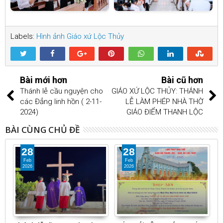
Labels:
Hình ảnh Giáo xứ Lộc Thủy
Bài mới hơn
Bài cũ hơn
Thánh lễ cầu nguyện cho
GIÁO XỨ LỘC THỦY: THÁNH
các Đẳng linh hồn ( 2-11-
LỄ LÀM PHÉP NHÀ THỜ
2024)
GIÁO ĐIỂM THANH LỘC
BÀI CÙNG CHỦ ĐỀ
28
28
Feb
Feb
2026
2026