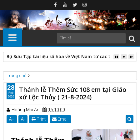
Bộ Sưu Tập tài liệu số hóa về Việt Nam từ các thư viện nước
Trang chủ
Hình ảnh Giáo xứ Lộc Thủy
28
Thánh lễ Thêm Sức 108 em tại Giáo
Thánh lễ Thêm Sức 108 em tại Giáo xứ Lộc Thủy ( 21-8-2024)
Feb
xứ Lộc Thủy ( 21-8-2024)
2026
Hoàng Mai An
15:10:00
A
+
A
-
Print
Email