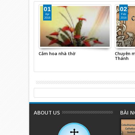
01
02
Apr
Feb
2016
2016
o tổng hợp
Cắm hoa nhà thờ
Chuyên m
Thánh
ABOUT US
BÀI N