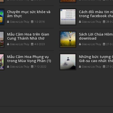
Chuyên mục sức khỏe và
Cách đổi màu tin 
ẩm thực
trong facebook ch
Giáo xứ Lộc Thủy
1-2-2016
Giáo xứ Lộc Thủy
28-3-
Mẫu Cắm Hoa trên Gian
Sách Lời Chúa Hôm
Cung Thánh Nhà thờ
download
Giáo xứ Lộc Thủy
4-3-2023
Giáo xứ Lộc Thủy
27-3-
Mẫu Cắm Hoa Phụng vụ
Những bức tượng 
trong Mùa Vọng Phần (1)
Giê-su cao nhất thế
Giáo xứ Lộc Thủy
7-12-2022
Giáo xứ Lộc Thủy
27-3-