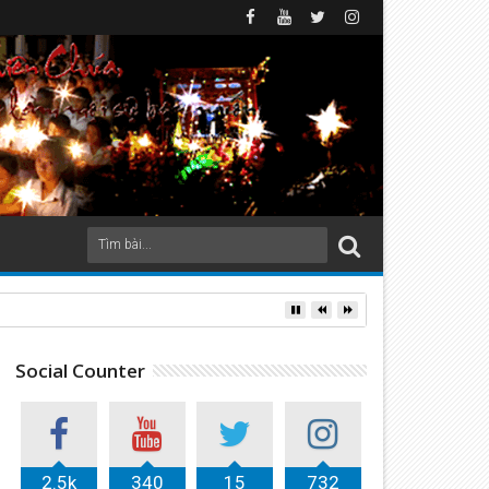
Social Counter
2.5k
340
15
732