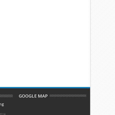
04
01
Jan
Aug
2016
2015
ghệ thuật sống
Các thánh địa Công Giáo
GOOGLE MAP
ng
2014