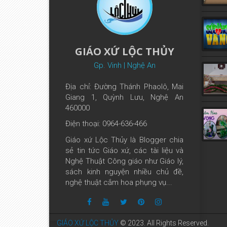
GIÁO XỨ LỘC THỦY
Gp. Vinh | Nghệ An
Địa chỉ: Đường Thánh Phaolô, Mai
Giang 1, Quỳnh Lưu, Nghệ An
460000
Điện thoại: 0964-636-466
Giáo xứ Lộc Thủy là Blogger chia
sẻ tin tức Giáo xứ, các tài liệu và
Nghệ Thuật Công giáo như Giáo lý,
sách kinh nguyện nhiều chủ đề,
nghệ thuật cắm hoa phụng vụ...
GIÁO XỨ LỘC THỦY
© 2023. All Rights Reserved.