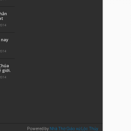
nhắn
at
2014
 nay
2014
Chúa
 giới.
2014
Powered by
Nhà Thờ Giáo xứ Lộc Thủy