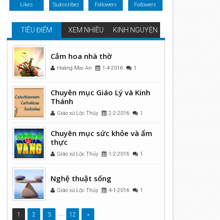
Likes
Subscribes
Followers
Followers
TIÊU ĐIỂM
XEM NHIỀU
KINH NGUYỆN
Cắm hoa nhà thờ
Hoàng Mai An
1-4-2016
1
Chuyên mục Giáo Lý và Kinh
Thánh
Giáo xứ Lộc Thủy
2-2-2016
1
Chuyên mục sức khỏe và ẩm
thực
Giáo xứ Lộc Thủy
1-2-2016
1
Nghệ thuật sống
Giáo xứ Lộc Thủy
4-1-2016
1
...
1
2
3
12
»