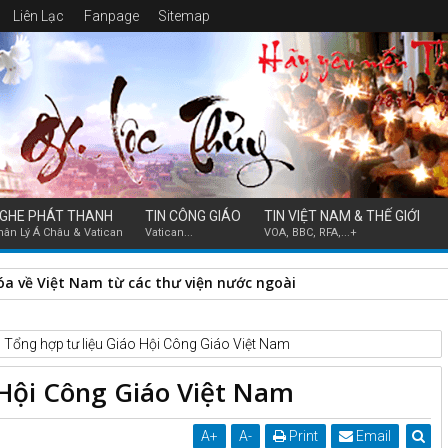
Liên Lạc
Fanpage
Sitemap
GHE PHÁT THANH
TIN CÔNG GIÁO
TIN VIỆT NAM & THẾ GIỚI
hân Lý Á Châu & Vatican
Vatican...
VOA, BBC, RFA,...+
hóa về Việt Nam từ các thư viện nước ngoài
Tổng hợp tư liệu Giáo Hội Công Giáo Việt Nam
 Hội Công Giáo Việt Nam
A
+
A
-
Print
Email