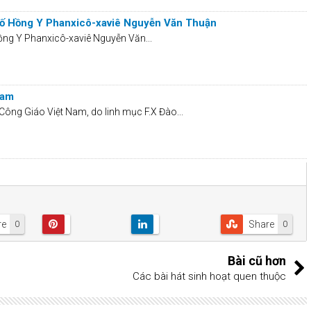
Cố Hồng Y Phanxicô-xaviê Nguyễn Văn Thuận
ồng Y Phanxicô-xaviê Nguyễn Văn...
Nam
Công Giáo Việt Nam, do linh mục F.X Đào...
re
Share
0
0
Bài cũ hơn
Các bài hát sinh hoạt quen thuộc