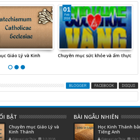
01
Feb
2016
ục Giáo Lý và Kinh
Chuyên mục sức khỏe và ẩm thực
N
BLOGGER
FACEBOOK
DISQUS
ỔI BẬT
BÀI NGẪU NHIÊN
Chuyên mục Giáo Lý và
Học Kinh Thánh bằ
Kinh Thánh
Tiếng Anh
Giáo xứ Lộc Thủy
2-2-2016
Giáo xứ Lộc Thủy
29-3-