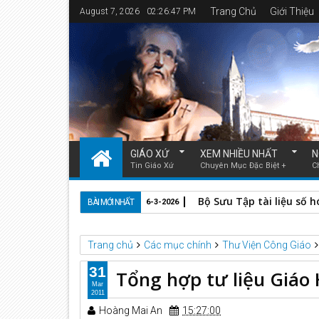
Trang Chủ
Giới Thiệu
August 7, 2026
02:26:47 PM
GIÁO XỨ
XEM NHIỀU NHẤT
N
Tin Giáo Xứ
Chuyên Mục Đặc Biệt +
C
Bộ Sưu Tập tài liệu số 
BÀI MỚI NHẤT
6-3-2026
Trang chủ
Các mục chính
Thư Viện Công Giáo
31
Tổng hợp tư liệu Giáo
Mar
2011
Hoàng Mai An
15:27:00