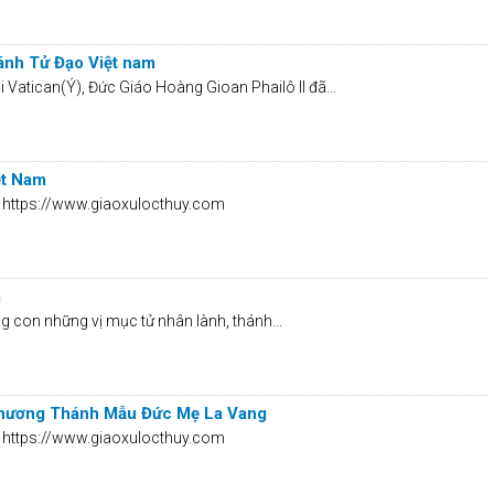
ánh Tử Đạo Việt nam
Vatican(Ý), Đức Giáo Hoàng Gioan Phailô II đã...
ệt Nam
ởi https://www.giaoxulocthuy.com
m
 con những vị mục tử nhân lành, thánh...
h hương Thánh Mẫu Đức Mẹ La Vang
ởi https://www.giaoxulocthuy.com