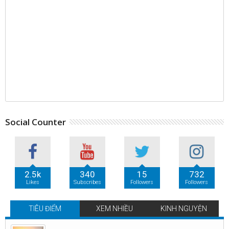
Social Counter
2.5k
340
15
732
Likes
Subscribes
Followers
Followers
TIÊU ĐIỂM
XEM NHIỀU
KINH NGUYỆN