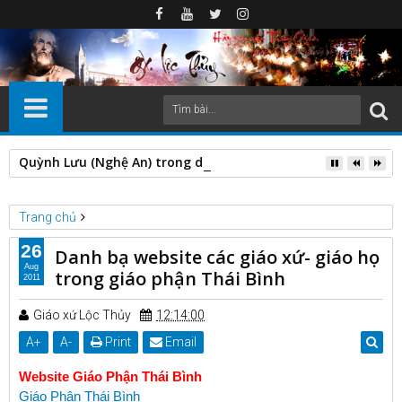
Quỳnh Lưu (Nghệ An) trong dòng chảy lịch sử: biến động địa 
Trang chủ
Danh bạ website các giáo xứ - giáo họ việt nam
26
Danh bạ website các giáo xứ- giáo họ
Danh bạ website các giáo xứ- giáo họ trong giáo phận Thái Bình
Aug
trong giáo phận Thái Bình
2011
Giáo xứ Lộc Thủy
12:14:00
A
+
A
-
Print
Email
Website Giáo Phận Thái Bình
Giáo Phận Thái Bình