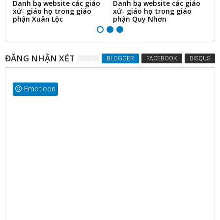
o
Danh bạ website các giáo
Danh bạ website các giáo
D
xứ- giáo họ trong giáo
xứ- giáo họ trong giáo
x
phận Quy Nhơn
phận Vĩnh Long
p
ĐĂNG NHẬN XÉT
BLOGGER
FACEBOOK
DISQUS
Emoticon