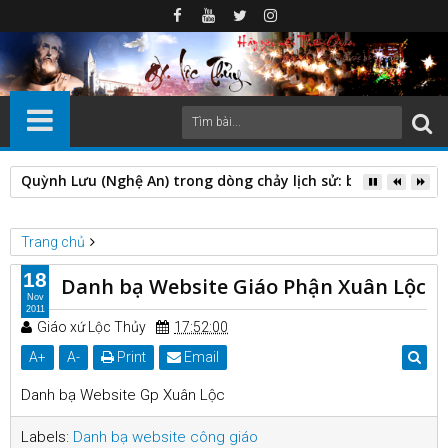
Quỳnh Lưu (Nghệ An) trong dòng chảy lịch sử: biến động địa 
Trang chủ
Danh bạ website công giáo
18
Danh bạ Website Giáo Phận Xuân Lộc
Danh bạ Website Giáo Phận Xuân Lộc
Nov
2011
Giáo xứ Lộc Thủy
17:52:00
A
+
A
-
Print
Email
Danh bạ Website Gp Xuân Lộc
Labels:
Danh bạ website công giáo