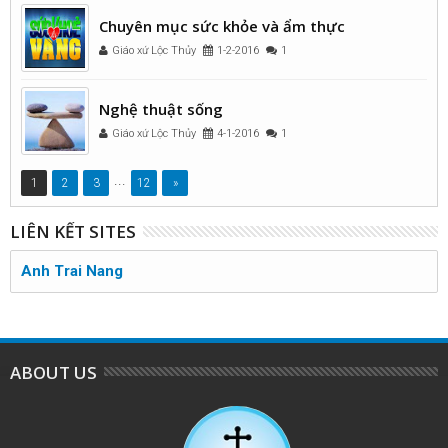
Chuyên mục sức khỏe và ẩm thực
Giáo xứ Lộc Thủy
1-2-2016
1
Nghệ thuật sống
Giáo xứ Lộc Thủy
4-1-2016
1
...
1
2
3
12
»
LIÊN KẾT SITES
Anh Trai Nang
ABOUT US