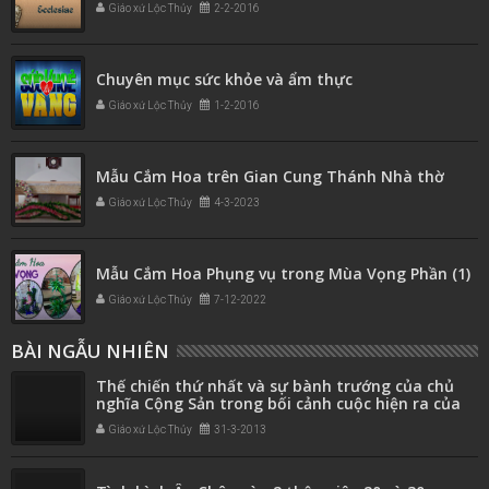
Giáo xứ Lộc Thủy
2-2-2016
Chuyên mục sức khỏe và ẩm thực
Giáo xứ Lộc Thủy
1-2-2016
Mẫu Cắm Hoa trên Gian Cung Thánh Nhà thờ
Giáo xứ Lộc Thủy
4-3-2023
Mẫu Cắm Hoa Phụng vụ trong Mùa Vọng Phần (1)
Giáo xứ Lộc Thủy
7-12-2022
BÀI NGẪU NHIÊN
Thế chiến thứ nhất và sự bành trướng của chủ
nghĩa Cộng Sản trong bối cảnh cuộc hiện ra của
Đức Mẹ tại Fatima
Giáo xứ Lộc Thủy
31-3-2013