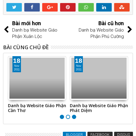
Bài mới hơn
Bài cũ hơn
Danh bạ Website Giáo
Danh bạ Website Giáo
Phận Xuân Lộc
Phận Phú Cường
BÀI CÙNG CHỦ ĐỀ
18
18
Nov
Nov
2011
2011
ận
Danh bạ Website Giáo Phận
Danh bạ Website Giáo Phận
M
Phát Diệm
Phú Cường
BLOGGER
FACEBOOK
DISQUS