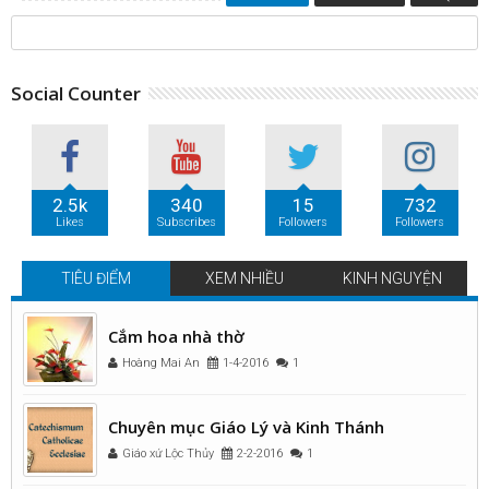
Social Counter
2.5k
340
15
732
Likes
Subscribes
Followers
Followers
TIÊU ĐIỂM
XEM NHIỀU
KINH NGUYỆN
Cắm hoa nhà thờ
Hoàng Mai An
1-4-2016
1
Chuyên mục Giáo Lý và Kinh Thánh
Giáo xứ Lộc Thủy
2-2-2016
1