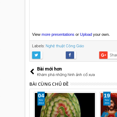
View
more presentations
or
Upload
your own.
Labels:
Nghệ thuật Công Giáo
Sha
Bài mới hơn
Khám phá những hình ảnh cổ xưa
BÀI CÙNG CHỦ ĐỀ
04
19
Nov
Nov
2013
2011