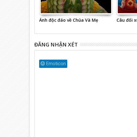
 Giáo
Ảnh độc đáo về Chúa Và Mẹ
Câu đối 
ĐĂNG NHẬN XÉT
Emoticon