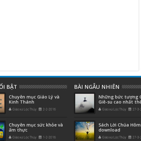
ỔI BẬT
BÀI NGẪU NHIÊN
Chuyên mục Giáo Lý và
Những bức tượng 
Kinh Thánh
Giê-su cao nhất thế
Giáo xứ Lộc Thủy
2-2-2016
Giáo xứ Lộc Thủy
27-3-
Chuyên mục sức khỏe và
Sách Lời Chúa Hôm
ẩm thực
download
Giáo xứ Lộc Thủy
1-2-2016
Giáo xứ Lộc Thủy
27-3-