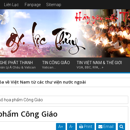
Liên Lạc
Fanpage
Sitemap
GHE PHÁT THANH
TIN CÔNG GIÁO
TIN VIỆT NAM & THẾ GIỚI
hân Lý Á Châu & Vatican
Vatican...
VOA, BBC, RFA,...+
hóa về Việt Nam từ các thư viện nước ngoài
t số họa phẩm Công Giáo
 phẩm Công Giáo
A
+
A
-
Print
Email