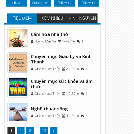
Likes
Subscribes
Followers
Followers
TIÊU ĐIỂM
XEM NHIỀU
KINH NGUYỆN
Cắm hoa nhà thờ
Hoàng Mai An
1-4-2016
1
Chuyên mục Giáo Lý và Kinh
Thánh
Giáo xứ Lộc Thủy
2-2-2016
1
Chuyên mục sức khỏe và ẩm
thực
Giáo xứ Lộc Thủy
1-2-2016
1
Nghệ thuật sống
Giáo xứ Lộc Thủy
4-1-2016
1
...
1
2
3
12
»