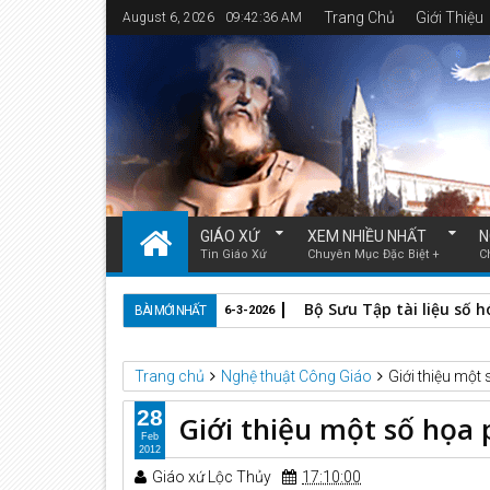
Trang Chủ
Giới Thiệu
August 6, 2026
09:42:37 AM
GIÁO XỨ
XEM NHIỀU NHẤT
N
Tin Giáo Xứ
Chuyên Mục Đặc Biệt +
C
Bộ Sưu Tập tài liệu số 
BÀI MỚI NHẤT
6-3-2026
Trang chủ
Nghệ thuật Công Giáo
Giới thiệu mộ
28
Giới thiệu một số họa
Feb
2012
Giáo xứ Lộc Thủy
17:10:00