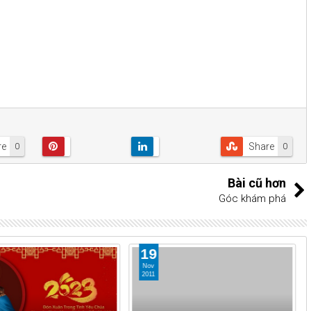
re
Share
0
0
Bài cũ hơn
Góc khám phá
19
Nov
2011