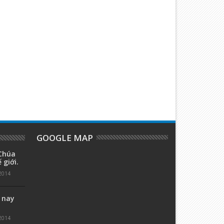
GOOGLE MAP
Chúa
 giới.
2014
 nay
2014