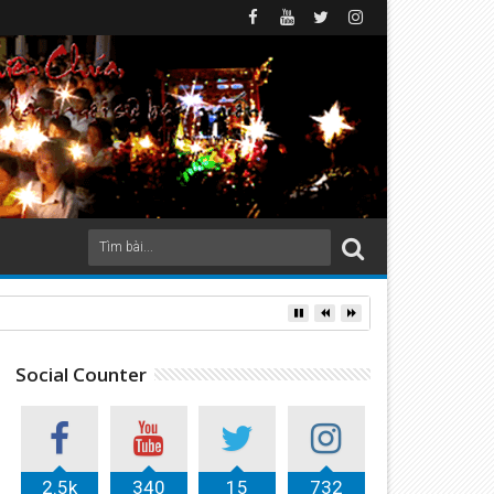
Social Counter
2.5k
340
15
732