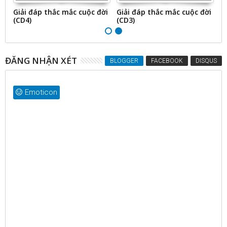
ời
Giải đáp thắc mắc cuộc đời
Giải đáp thắc mắc cuộc đời
G
(CD4)
(CD3)
(
ĐĂNG NHẬN XÉT
BLOGGER
FACEBOOK
DISQUS
Emoticon