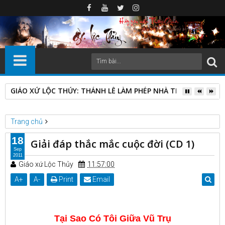
GIÁO XỨ LỘC THỦY: THÁNH LỄ LÀM PHÉP NHÀ THỜ GIÁO ĐIỂ
Trang chủ
Giải đáp thắc mắc cuộc đời
Giải đáp thắc mắc cuộc đời (CD 1)
18
Giải đáp thắc mắc cuộc đời (CD 1)
Sep
2011
Giáo xứ Lộc Thủy
11:57:00
A
+
A
-
Print
Email
Tại Sao Có Tôi Giữa Vũ Trụ