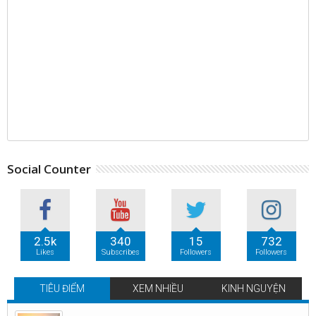
Social Counter
2.5k
340
15
732
Likes
Subscribes
Followers
Followers
TIÊU ĐIỂM
XEM NHIỀU
KINH NGUYỆN