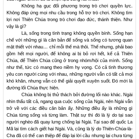
Không hạ gục đối phương trong trò chơi quyền lực.
Không đáp ứng mọi nhu cầu trong hỗ trợ trò chơi. Không tìm
lợi nơi Thiên Chúa trong trò chơi đạo đức, thánh thiện. Như
vậy là gì?
Là, sống trong tình trạng không quyền bính. Sống hạn
chế với những gì là căn bản để sống và sống có tương quan
mật thiết với nhau… chỉ mỗi thế mà thôi. Thế nhưng, phải bao
gồm hết mọi người, để không ai bị bỏ rơi hết, kể cả Thiên
Chúa, để Thiên Chúa cũng ở trong nhóm/hội của mình. Sống
như thế, tức có mang theo niềm hy vọng. Có cả tình thương
yêu con người cùng với nhau, những người vẫn có tất cả mọi
khó khăn, nhưng vẫn có thể giải quyết xuyên suốt. Đó mới là
đường lối Chúa thực hiện.
Chúa không bị thử thách bởi đường lối nào khác. Ngài
nhìn thấu tất cả, ngang qua cuộc sống của Ngài, nên Ngài vẫn
trở về với các điều căn bản ấy. Những điều ấy là những gì
Chúa từng sống và từng làm. Thật sự thì đó là lý do tại sao
người nghèo đã quay lưng chống lại Ngài. Tại sao đế quốc La
Mã lại tìm cách giết hại Ngài. Và, cũng là lý do Thiên-Chúa-là-
Cha đã có thể can thiệp để đáp lại lời cầu nhưng lại chưa từng