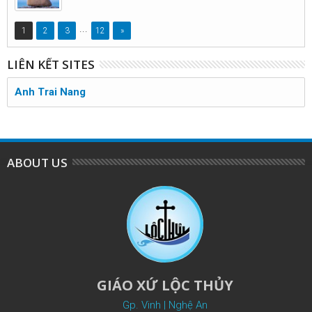
...
1
2
3
12
»
LIÊN KẾT SITES
Anh Trai Nang
ABOUT US
GIÁO XỨ LỘC THỦY
Gp. Vinh | Nghệ An