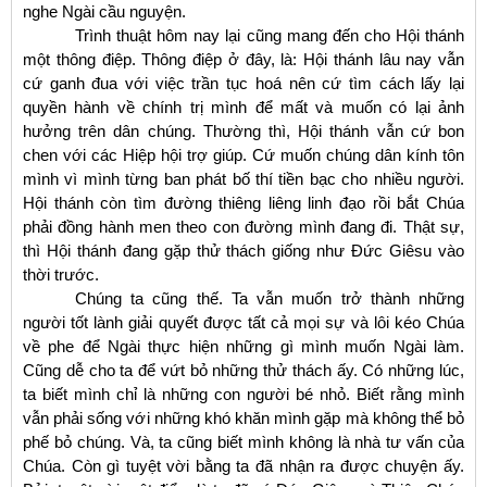
nghe Ngài cầu nguyện.
Trình thuật hôm nay lại cũng mang đến cho Hội thánh
một thông điệp. Thông điệp ở đây, là: Hội thánh lâu nay vẫn
cứ ganh đua với việc trần tục hoá nên cứ tìm cách lấy lại
quyền hành về chính trị mình để mất và muốn có lại ảnh
hưởng trên dân chúng. Thường thì, Hội thánh vẫn cứ bon
chen với các Hiệp hội trợ giúp. Cứ muốn chúng dân kính tôn
mình vì mình từng ban phát bố thí tiền bạc cho nhiều người.
Hội thánh còn tìm đường thiêng liêng linh đạo rồi bắt Chúa
phải đồng hành men theo con đường mình đang đi. Thật sự,
thì Hội thánh đang gặp thử thách giống như Đức Giêsu vào
thời trước.
Chúng ta cũng thế. Ta vẫn muốn trở thành những
người tốt lành giải quyết được tất cả mọi sự và lôi kéo Chúa
về phe để Ngài thực hiện những gì mình muốn Ngài làm.
Cũng dễ cho ta để vứt bỏ những thử thách ấy. Có những lúc,
ta biết mình chỉ là những con người bé nhỏ. Biết rằng mình
vẫn phải sống với những khó khăn mình gặp mà không thể bỏ
phế bỏ chúng. Và, ta cũng biết mình không là nhà tư vấn của
Chúa. Còn gì tuyệt vời bằng ta đã nhận ra được chuyện ấy.