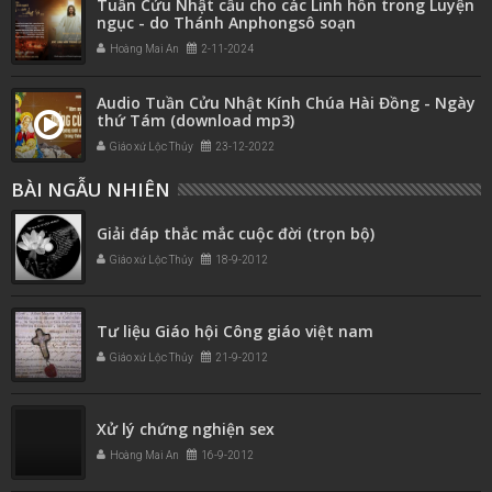
Tuần Cửu Nhật cầu cho các Linh hồn trong Luyện
ngục - do Thánh Anphongsô soạn
Hoàng Mai An
2-11-2024
Audio Tuần Cửu Nhật Kính Chúa Hài Đồng - Ngày
thứ Tám (download mp3)
Giáo xứ Lộc Thủy
23-12-2022
BÀI NGẪU NHIÊN
Giải đáp thắc mắc cuộc đời (trọn bộ)
Giáo xứ Lộc Thủy
18-9-2012
Tư liệu Giáo hội Công giáo việt nam
Giáo xứ Lộc Thủy
21-9-2012
Xử lý chứng nghiện sex
Hoàng Mai An
16-9-2012