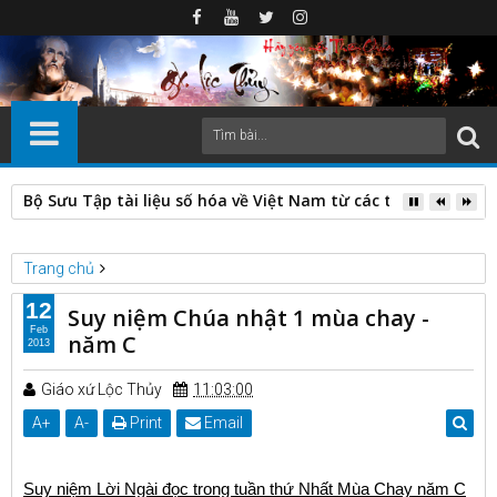
Bộ Sưu Tập tài liệu số hóa về Việt Nam từ các thư viện nước
Trang chủ
Suy niệm mùa chay
Suy niệm Chúa nhật 1 mùa chay - năm C
12
Suy niệm Chúa nhật 1 mùa chay -
Feb
năm C
2013
Giáo xứ Lộc Thủy
11:03:00
A
+
A
-
Print
Email
Suy niệm Lời Ngài đọc
trong tuần thứ Nhất Mùa Chay năm C