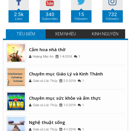
2.5k
340
15
732
Likes
Subscribes
Followers
Followers
TIÊU ĐIỂM
XEM NHIỀU
KINH NGUYỆN
Cắm hoa nhà thờ
Hoàng Mai An
1-4-2016
1
Chuyên mục Giáo Lý và Kinh Thánh
Giáo xứ Lộc Thủy
2-2-2016
1
Chuyên mục sức khỏe và ẩm thực
Giáo xứ Lộc Thủy
1-2-2016
1
Nghệ thuật sống
Giáo xứ Lộc Thủy
4-1-2016
1