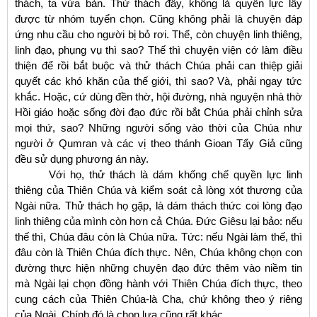
thách, ta vừa bàn. Thử thách đây, không là quyền lực lấy
được từ nhóm tuyển chọn. Cũng không phải là chuyện đáp
ứng nhu cầu cho người bị bỏ rơi. Thế, còn chuyện linh thiêng,
linh đạo, phụng vụ thì sao? Thế thì chuyện viện cớ làm điều
thiện để rồi bắt buộc và thử thách Chúa phải can thiệp giải
quyết các khó khăn của thế giới, thì sao? Và, phải ngay tức
khắc. Hoặc, cứ dùng đền thờ, hội đường, nhà nguyện nhà thờ
Hồi giáo hoặc sống đời đạo đức rồi bắt Chúa phải chỉnh sửa
mọi thứ, sao? Những người sống vào thời của Chúa như
người ở Qumran và các vị theo thánh Gioan Tẩy Giả cũng
đều sử dụng phương án này.
Với họ, thử thách là dám kh
ống chế quyền lực linh
thiêng của Thiên Chúa và kiểm soát cả lòng xót thương của
Ngài nữa. Thử thách họ gặp, là dám thách thức coi lòng đạo
linh thiêng của mình còn hơn cả Chúa. Đức Giêsu lại bảo: nếu
thế thì, Chúa đâu còn là Chúa nữa. Tức: nếu Ngài làm thế, thì
đâu còn là Thiên Chúa đích thực. Nên, Chúa không chọn con
đường thực hiện những chuyện đạo đức thêm vào niềm tin
mà Ngài lại chọn đồng hành với Thiên Chúa đích thực, theo
cung cách của Thiên Chúa-là Cha, chứ không theo ý riêng
của Ngài. Chính đó là chọn lựa cũng rất khác.