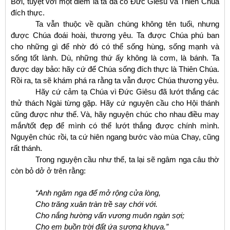
Bởi, tuyệt vời một điểm là ta đã có Đức Giêsu và Thiên Chúa
đích thực.
Ta vẫn thuộc về quần chúng không tên tuổi, nhưng
được Chúa đoái hoài, thương yêu. Ta được Chúa phú ban
cho những gì để nhờ đó có thể sống hùng, sống mạnh và
sống tốt lành. Dù, những thứ ấy không là cơm, là bánh. Ta
được dạy bảo: hãy cứ để Chúa sống đích thực là Thiên Chúa.
Rồi ra, ta sẽ khám phá ra rằng ta vẫn được Chúa thương yêu.
Hãy cứ cảm tạ Chúa vì Đức Giêsu đã lướt thắng các
thử thách Ngài từng gặp. Hãy cứ nguyện cầu cho Hội thánh
cũng được như thế. Và, hãy nguyện chúc cho nhau điều may
mắn/tốt đẹp để mình có thể lướt thắng được chính mình.
Nguyện chúc rồi, ta cứ hiên ngang bước vào mùa Chay, cũng
rất thánh.
Trong nguyện cầu như thế, ta lại sẽ ngâm nga câu thờ
còn bỏ dở ở trên rằng:
“Anh ngâm nga để mở rộng cửa lòng,
Cho trăng xuân tràn trề say chới với.
Cho nắng hường vấn vương muôn ngàn sợi;
Cho em buồn trời đất ứa sương khuya.”