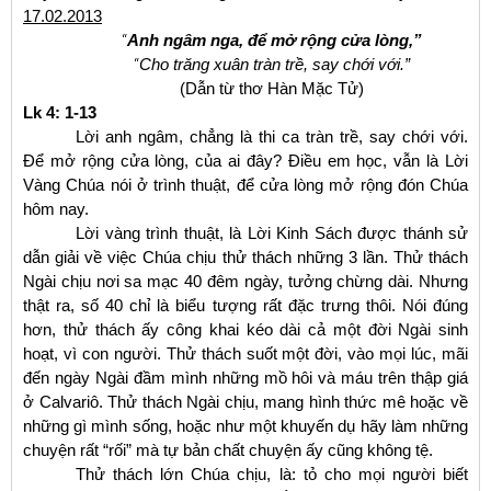
17.02.2013
“
Anh ngâm nga, để mở rộng cửa lòng,”
“
Cho trăng xuân tràn trề, say chới với.”
(Dẫn từ thơ
Hàn Mặc Tử)
Lk
4: 1-13
Lời anh ngâm, chẳng là th
i ca tràn trề, say chới với.
Để mở rộng cửa lòng, của ai đây? Điều em học, vẫn là Lời
Vàng Chúa nói ở trình thuật, để cửa lòng mở rộng đón Chúa
hôm nay.
Lời
vàng trình thuật, là Lời Kinh Sách được thánh sử
dẫn giải về việc Chúa chịu thử thách những 3 lần. Thử thách
Ngài chịu nơi sa mạc 40 đêm ngày, tưởng chừng dài. Nhưng
thật ra, số 40 chỉ là biểu tượng rất đặc trưng thôi. Nói đúng
hơn, thử thách ấy công khai kéo dài cả một đời Ngài sinh
hoạt, vì con người. Thử thách suốt một đời, vào mọi lúc, mãi
đến ngày Ngài đầm mình những mồ hôi và máu trên thập giá
ở Calvariô. Thử thách Ngài chịu, mang hình thức mê hoặc về
những gì mình sống, hoặc như một khuyến dụ hãy làm những
chuyện rất “rối” mà tự bản chất chuyện ấy cũng không tệ.
Thử thách lớn Chúa chịu, là: tỏ cho mọi người biết