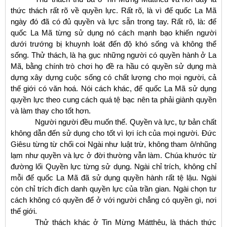
thức thách rất rõ về quyền lực. Rất rõ, là vì đế quốc La Mã
ngày đó đã có đủ quyền và lực sẵn trong tay. Rất rõ, là: đế
quốc La Mã từng sử dụng nó cách mạnh bạo khiến người
dưới trướng bị khuynh loát đến độ khó sống và không thể
sống. Thử thách, là hạ gục những người có quyền hành ở La
Mã, bằng chính trò chơi họ đề ra hầu có quyền sử dụng mà
dựng xây dựng cuộc sống có chất lượng cho mọi người, cả
thế giới có văn hoá. Nói cách khác, đế quốc La Mã sử dụng
quyền lực theo cung cách quá tệ bạc nên ta phải giành quyền
và làm thay cho tốt hơn.
Ngườ
i người đều muốn thế. Quyền và lực, tự bản chất
không dẫn đến sử dụng cho tốt vì lợi ích của mọi người. Đức
Giêsu từng từ chối coi Ngài như luật trừ, không tham ô/nhũng
lạm như quyền và lực ở đời thường vẫn làm. Chúa khước từ
đường lối Quyền lực từng sử dụng. Ngài chỉ trích, không chỉ
mỗi đế quốc La Mã đã sử dụng quyền hành rất tệ lậu. Ngài
còn chỉ trích đích danh quyền lực của trần gian. Ngài chọn tư
cách không có quyền để ở với người chẳng có quyền gì, nơi
thế giới.
T
hử thách khác ở Tin Mừng Mátthêu, là thách thức