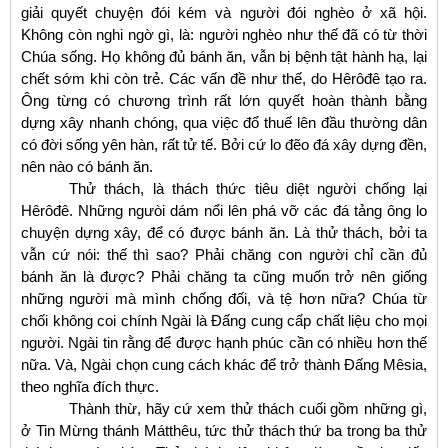
giải quyết chuyện đói kém và người đói nghèo ở xã hội.
Không còn nghi ngờ gì, là: người nghèo như thế đã có từ thời
Chúa sống. Họ không đủ bánh ăn, vẫn bị bệnh tật hành hạ, lại
chết sớm khi còn trẻ. Các vấn đề như thế, do Hêrôđê tạo ra.
Ông từng có chương trình rất lớn quyết hoàn thành bằng
dựng xây nhanh chóng, qua việc đổ thuế lên đầu thường dân
có đời sống yên hàn, rất tử tế. Bởi cứ lo đẽo đá xây dựng đền,
nên nào có bánh ăn.
Thử thách, là thách thức tiêu diệt người chống lại
Hêrôđê
. Những ngưòi dám nổi lên phá vỡ các đá tảng ông lo
chuyện dựng xây, để có được bánh ăn. Là thử thách, bởi ta
vẫn cứ nói: thế thì sao? Phải chăng con người chỉ cần đủ
bánh ăn là được? Phải chăng ta cũng muốn trở nên giống
những người mà mình chống đối, và tệ hơn nữa? Chúa từ
chối không coi chính Ngài là Đấng cung cấp chất liệu cho mọi
người. Ngài tin rằng để được hạnh phúc cần có nhiều hơn thế
nữa. Và, Ngài chọn cung cách khác để trở thành Đấng Mêsia,
theo nghĩa đích thực.
Thành thừ, hãy cứ xem thử thách cuối gồm những gì
,
ở Tin Mừng thánh Mátthêu, tức thử thách thứ ba trong ba thử