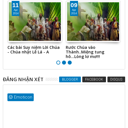
11
09
Apr
Apr
2014
2014
ng
Các bài Suy niệm Lời Chúa
Rước Chúa vào
S
- Chúa nhật Lễ Lá - A
Thành..Miệng tung
N
hô...Lòng lơ mơ!!!
ĐĂNG NHẬN XÉT
BLOGGER
FACEBOOK
DISQUS
Emoticon