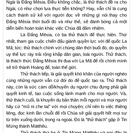
Ngài là Đấng Mêsia. Điều không chắc, là thử thách đề ra cho
Ngài, có như chọn lựa thực tiễn không? Hay, vẫn chỉ là cung
cách thánh sử kể với người đọc về những gì nói thay cho
Đấng Mêsia thời buổi đó và như thế, sẽ đánh bóng cả một
diễn biến hoàn toàn khác việc Chúa đã đảm nhiệm.
Là Đấng Mêsia, có ba thử thách để thực hiện. Thứ
nhất, tham gia cuộc chiến đấu giành quyền lực với đế quốc La
Mã; tức: thử thách chính với chúng dân thời buổi đó, do quyền
uy thế lực rày trải rộng khắp dân gian, loài người. Thử thách,
là thách thức Đấng Mêsia thi đua với La Mã để rồi chính mình
sẽ trở thành Hoàng đế, toàn thế giới.
Thử thách tiếp, là giải quyết khó khăn của người nghèo
cùng những người vẫn cứ đói do đế quốc tạo ra. Thử thách
này, còn là sức cám dỗ/khuyến dụ người chịu đựng phải giải
quyết kinh tế, tạo cuộc sống lành mạnh cho mọi người. Và,
thử thách cuối, là khuyến dụ bản thân mỗi người và mọi người
hãy cứ “mũ ni che tai” với mọi chuyện; chỉ nên lo việc thiêng
liêng, đọc kinh lần chuỗi để rồi Chúa sẽ giải quyết hết mọi sự
từ trên xuống dưới, trong ra ngoài. Đó là “thử thách” gặp ở Tin
Mừng thánh Mátthêu.
T
hử thách thứ ba ở Tin Mừng Mátthêu và nơi đây là