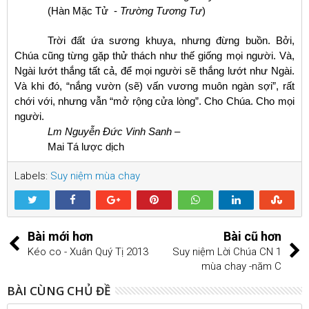
(Hàn Mặc Tử ­ -
Trường Tương Tư
)
Trời đất ứa sương khuya, nhưng đừng buồn. Bởi,
Chúa cũng từng gặp thử thách như thế giống mọi người. Và,
Ngài lướt thắng tất cả, để mọi người sẽ thắng lướt như Ngài.
Và khi đó, “nắng vườn (sẽ) vấn vương muôn ngàn sợi”, rất
chới với, nhưng vẫn “mở rộng cửa lòng”. Cho Chúa. Cho mọi
người.
Lm Nguyễn Đức Vinh Sanh
–
Mai Tá lược dịch
Labels:
Suy niệm mùa chay
Bài mới hơn
Bài cũ hơn
Kéo co - Xuân Quý Tị 2013
Suy niệm Lời Chúa CN 1
mùa chay -năm C
BÀI CÙNG CHỦ ĐỀ