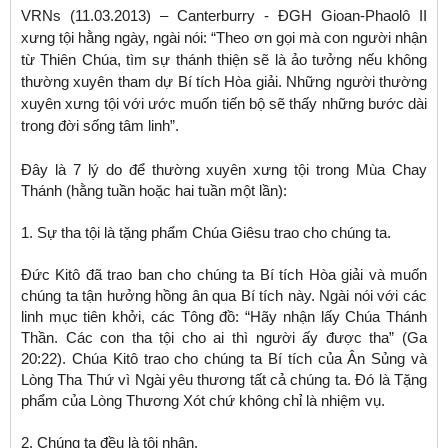
VRNs (11.03.2013) – Canterburry - ĐGH Gioan-Phaolô II
xưng tội hằng ngày, ngài nói: “Theo ơn gọi mà con người nhận
từ Thiên Chúa, tìm sự thánh thiện sẽ là ảo tưởng nếu không
thường xuyên tham dự Bí tích Hòa giải. Những người thường
xuyên xưng tội với ước muốn tiến bộ sẽ thấy những bước dài
trong đời sống tâm linh”.
Đây là 7 lý do để thường xuyên xưng tội trong Mùa Chay
Thánh (hằng tuần hoặc hai tuần một lần):
1. Sự tha tội là tặng phẩm Chúa Giêsu trao cho chúng ta.
Đức Kitô đã trao ban cho chúng ta Bí tích Hòa giải và muốn
chúng ta tận hưởng hồng ân qua Bí tích này. Ngài nói với các
linh mục tiên khởi, các Tông đồ: “Hãy nhận lấy Chúa Thánh
Thần. Các con tha tội cho ai thì người ấy được tha” (Ga
20:22). Chúa Kitô trao cho chúng ta Bí tích của Ân Sủng và
Lòng Tha Thứ vì Ngài yêu thương tất cả chúng ta. Đó là Tặng
phẩm của Lòng Thương Xót chứ không chỉ là nhiệm vụ.
2. Chúng ta đều là tội nhân.