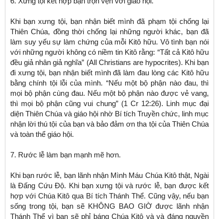
6. Xưng tội kết hợp bạn trọn vẹn với giáo hội.
Khi bạn xưng tội, bạn nhận biết mình đã phạm tội chống lại
Thiên Chúa, đồng thời chống lại những người khác, bạn đã
làm suy yếu sự làm chứng của mỗi Kitô hữu. Vô tình bạn nói
với những người không có niềm tin Kitô rằng: “Tất cả Kitô hữu
đều giả nhân giả nghĩa” (All Christians are hypocrites). Khi bạn
đi xưng tội, bạn nhận biết mình đã làm đau lòng các Kitô hữu
bằng chính tội lỗi của mình. “Nếu một bộ phận nào đau, thì
mọi bộ phận cùng đau. Nếu một bộ phận nào được vẻ vang,
thì mọi bộ phận cũng vui chung” (1 Cr 12:26). Linh mục đại
diện Thiên Chúa và giáo hội nhờ Bí tích Truyền chức, linh mục
nhận lời thú tội của bạn và bảo đảm ơn tha tội của Thiên Chúa
và toàn thể giáo hội.
7. Rước lễ làm bạn mạnh mẽ hơn.
Khi bạn rước lễ, bạn lãnh nhận Mình Máu Chúa Kitô thật, Ngài
là Đấng Cứu Độ. Khi bạn xưng tội và rước lễ, bạn được kết
hợp với Chúa Kitô qua Bí tích Thánh Thể. Cũng vậy, nếu bạn
sống trong tội, bạn sẽ KHÔNG BAO GIỜ được lãnh nhận
Thánh Thể vì bạn sẽ phỉ báng Chúa Kitô và và đáng nguyền