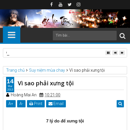
Quỳnh Lưu (Nghệ An) trong dòng chảy lịch sử: biến động địa 
Trang chủ
Suy niệm mùa chay
Vì sao phải xưng tội
14
Vì sao phải xưng tội
Mar
2013
Hoàng Mai An
10:21:00
A
+
A
-
Print
Email
7 lý do để xưng tội