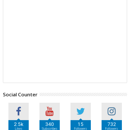
Social Counter
2.5k
340
15
732
Likes
Subscribes
Followers
Followers