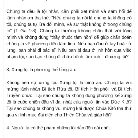
Chúng ta đều là tội nhân, cần phải xét mình và sám hối để
lãnh nhận ơn tha thứ. “Nếu chúng ta nói là chúng ta không có
tội, chúng ta tự lừa dối mình, và sự thật không ở trong chúng
ta” (1 Ga 1:8). Chúng ta thường không chân thật với lòng
mình và không dùng “thầy thuốc tâm hồn” để giúp chẩn đoán
chúng ta về phương diện tâm linh. Nếu bạn đau ở tay hoặc ở
lưng, bạn phải đi bác sĩ. Nếu bạn bị đau ở linh hồn qua việc
phạm tội, sao bạn không đi chữa bệnh tâm linh – đi xưng tội?
3. Xưng tội là phương thế hồng ân.
Không nên sợ xưng tội. Xưng tội là bình an. Chúng ta vui
mừng lãnh nhận Bí tích Rửa tội, Bí tích Hôn phối, và Bí tích
Truyền chức. Tại sao chúng ta không dùng phương kế xưng
tội là cuộc chiến đấu vĩ đại nhất của người tin vào Đức Kitô?
Tại sao chúng ta không vui mừng khi được Chúa Kitô tha thứ
qua vị linh mục đại diện cho Thiên Chúa và giáo hội?
4. Người ta có thể phạm những tội dẫn đến cái chết.