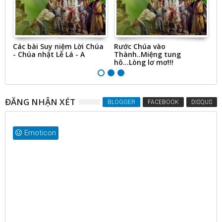
ng
Các bài Suy niệm Lời Chúa
Rước Chúa vào
S
- Chúa nhật Lễ Lá - A
Thành..Miệng tung
N
hô...Lòng lơ mơ!!!
ĐĂNG NHẬN XÉT
BLOGGER
FACEBOOK
DISQUS
Emoticon