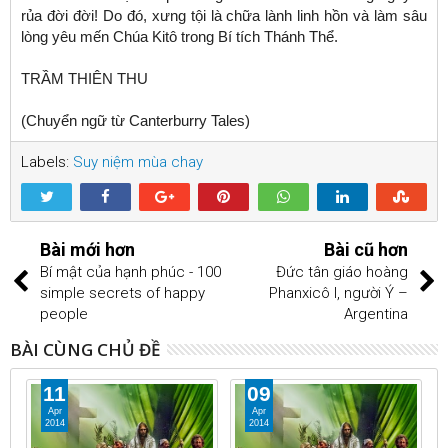
rủa đời đời! Do đó, xưng tội là chữa lành linh hồn và làm sâu
lòng yêu mến Chúa Kitô trong Bí tích Thánh Thể.
TRẦM THIÊN THU
(Chuyển ngữ từ Canterburry Tales)
Labels:
Suy niệm mùa chay
Bài mới hơn
Bài cũ hơn
Bí mật của hạnh phúc - 100
Đức tân giáo hoàng
simple secrets of happy
Phanxicô I, người Ý –
people
Argentina
BÀI CÙNG CHỦ ĐỀ
11
09
Apr
Apr
2014
2014