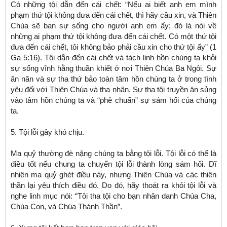
Có những tội dẫn đến cái chết: “Nếu ai biết anh em mình
phạm thứ tội không đưa đến cái chết, thì hãy cầu xin, và Thiên
Chúa sẽ ban sự sống cho người anh em ấy; đó là nói về
những ai phạm thứ tội không đưa đến cái chết. Có một thứ tội
đưa đến cái chết, tôi không bảo phải cầu xin cho thứ tội ấy” (1
Ga 5:16). Tội dẫn đến cái chết và tách linh hồn chúng ta khỏi
sự sống vĩnh hằng thuần khiết ở nơi Thiên Chúa Ba Ngôi. Sự
ăn năn và sự tha thứ bảo toàn tâm hồn chúng ta ở trong tình
yêu đối với Thiên Chúa và tha nhân. Sự tha tội truyền ân sủng
vào tâm hồn chúng ta và “phê chuẩn” sự sám hối của chúng
ta.
5. Tội lỗi gây khó chịu.
Ma quỷ thường đè nặng chúng ta bằng tội lỗi. Tội lỗi có thể là
điều tốt nếu chung ta chuyển tội lỗi thành lòng sám hối. Dĩ
nhiên ma quỷ ghét điều này, nhưng Thiên Chúa và các thiên
thần lại yêu thích điều đó. Do đó, hãy thoát ra khỏi tội lỗi và
nghe linh mục nói: “Tôi tha tội cho bạn nhân danh Chúa Cha,
Chúa Con, và Chúa Thánh Thần”.