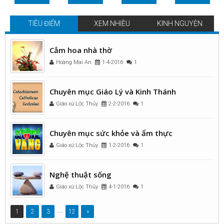
TIÊU ĐIỂM
XEM NHIỀU
KINH NGUYỆN
Cắm hoa nhà thờ
Hoàng Mai An
1-4-2016
1
Chuyên mục Giáo Lý và Kinh Thánh
Giáo xứ Lộc Thủy
2-2-2016
1
Chuyên mục sức khỏe và ẩm thực
Giáo xứ Lộc Thủy
1-2-2016
1
Nghệ thuật sống
Giáo xứ Lộc Thủy
4-1-2016
1
...
1
2
3
12
»