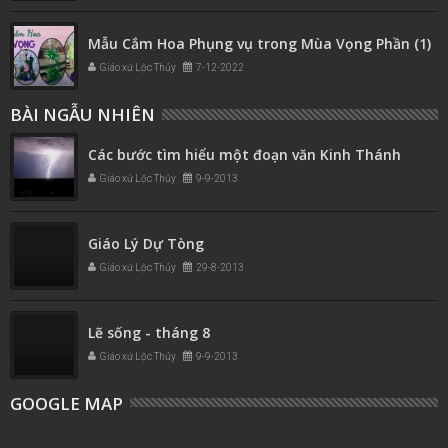
Mẫu Cắm Hoa Phụng vụ trong Mùa Vọng Phần (1)
Giáo xứ Lộc Thủy
7-12-2022
BÀI NGẪU NHIÊN
Các bước tìm hiểu một đoạn văn Kinh Thánh
Giáo xứ Lộc Thủy
9-9-2013
Giáo Lý Dự Tòng
Giáo xứ Lộc Thủy
29-8-2013
Lẽ sống - tháng 8
Giáo xứ Lộc Thủy
9-9-2013
GOOGLE MAP