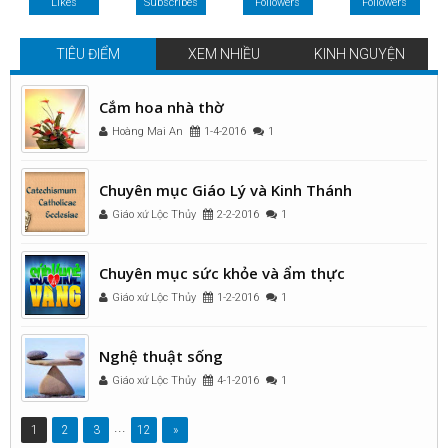
Likes
Subscribes
Followers
Followers
TIÊU ĐIỂM
XEM NHIỀU
KINH NGUYỆN
Cắm hoa nhà thờ
Hoàng Mai An
1-4-2016
1
Chuyên mục Giáo Lý và Kinh Thánh
Giáo xứ Lộc Thủy
2-2-2016
1
Chuyên mục sức khỏe và ẩm thực
Giáo xứ Lộc Thủy
1-2-2016
1
Nghệ thuật sống
Giáo xứ Lộc Thủy
4-1-2016
1
...
1
2
3
12
»