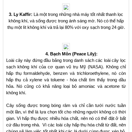
3. Ly Kaffir:
Là một trong những nhà máy tốt nhất thanh lọc
không khí, và sống được trong ánh sáng mờ. Nó có thể hấp
thụ một lít không khí và trả lại 80% với oxy sạch trong 24 giờ.
4. Bạch Môn (Peace Lily):
Loài cây này đứng đầu bảng trong danh sách các loài cây lọc
sạch không khí của cơ quan vũ trụ Mỹ (NASA). Không chỉ
hấp thụ formaldehyde, benzen và trichloroethylene, nó còn
hấp thụ cả xylene và toluene - hóa chất tìm thấy trong dầu
hỏa. Nó cũng có khả năng loại bỏ amoniac và acetone từ
không khí.
Cây sống được trong bóng râm và chỉ cần tưới nước tuần
một lần, vì thế là lựa chọn tốt cho những người không có thời
gian. Vì hấp thụ được nhiều hóa chất, nên nó có thể đặt ở bất
cứ đâu trong nhà. Vì các loài cây hấp thụ hóa chất từ đất, nên
chúng sẽ làm việc tốt nhất khi các lá dưới cùng được xén bỏ,