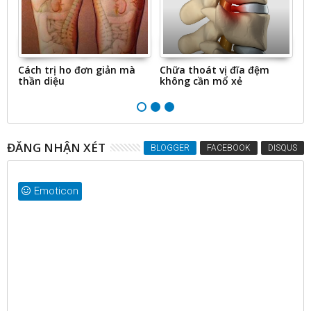
G
Cách trị ho đơn giản mà
Chữa thoát vị đĩa đệm
Ă
thần diệu
không cần mổ xẻ
đ
ĐĂNG NHẬN XÉT
BLOGGER
FACEBOOK
DISQUS
Emoticon