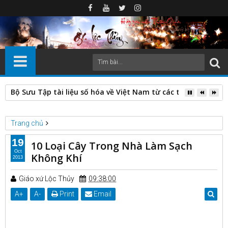
Bộ Sưu Tập tài liệu số hóa về Việt Nam từ các thư viện nước
Trang chủ
Sức khỏe - ẩm thực
19
10 Loại Cây Trong Nhà Làm Sạch
10 Loại Cây Trong Nhà Làm Sạch Không Khí
Oct
Không Khí
2013
Giáo xứ Lộc Thủy
09:38:00
A
+
A
-
Print
Email