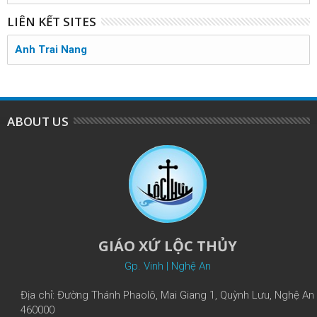
LIÊN KẾT SITES
Anh Trai Nang
ABOUT US
GIÁO XỨ LỘC THỦY
Gp. Vinh | Nghệ An
Địa chỉ: Đường Thánh Phaolô, Mai Giang 1, Quỳnh Lưu, Nghệ An
460000