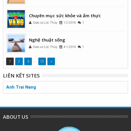
Chuyên mục sức khỏe và ẩm thực
Giáo xứ Lộc Thủy
1-2-2016
1
Nghệ thuật sống
Giáo xứ Lộc Thủy
4-1-2016
1
...
1
2
3
12
»
LIÊN KẾT SITES
Anh Trai Nang
ABOUT US