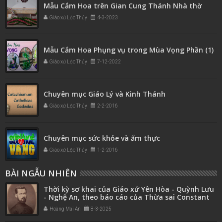
Mẫu Cắm Hoa trên Gian Cung Thánh Nhà thờ
Giáo xứ Lộc Thủy
4-3-2023
Mẫu Cắm Hoa Phụng vụ trong Mùa Vọng Phần (1)
Giáo xứ Lộc Thủy
7-12-2022
Chuyên mục Giáo Lý và Kinh Thánh
Giáo xứ Lộc Thủy
2-2-2016
Chuyên mục sức khỏe và ẩm thực
Giáo xứ Lộc Thủy
1-2-2016
BÀI NGẪU NHIÊN
Thời kỳ sơ khai của Giáo xứ Yên Hòa - Quỳnh Lưu
- Nghệ An, theo báo cáo của Thừa sai Constant
CUDREY
Hoàng Mai An
8-3-2025