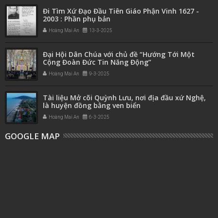
Đi Tìm Xứ Đạo Đầu Tiên Giáo Phận Vinh 1627 -
2003 : Phần phụ bản
Hoàng Mai An
13-3-2025
Đại Hội Dân Chúa với chủ đề “Hướng Tới Một
Cộng Đoàn Đức Tin Năng Động”
Hoàng Mai An
9-3-2025
Tài liệu Mở cõi Quỳnh Lưu, nơi địa đầu xứ Nghệ,
là huyện đồng bằng ven biển
Hoàng Mai An
6-3-2025
GOOGLE MAP