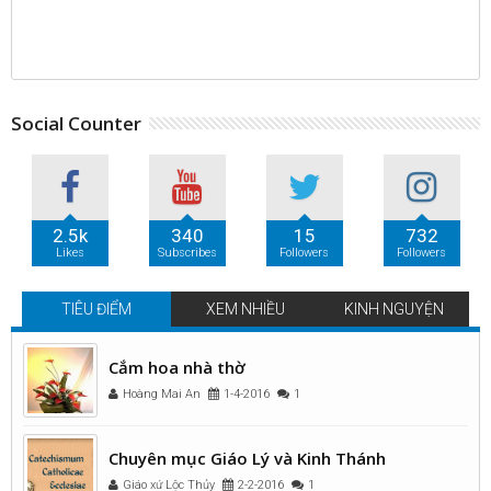
Social Counter
2.5k
340
15
732
Likes
Subscribes
Followers
Followers
TIÊU ĐIỂM
XEM NHIỀU
KINH NGUYỆN
Cắm hoa nhà thờ
Hoàng Mai An
1-4-2016
1
Chuyên mục Giáo Lý và Kinh Thánh
Giáo xứ Lộc Thủy
2-2-2016
1