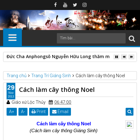
Đức Cha Anphongsô Nguyễn Hữu Long thăm mục vụ các Giáo h
Trang chủ
Trang Trí Giáng Sinh
Cách làm cây thông Noel
29
Cách làm cây thông Noel
Nov
2013
Giáo xứ Lộc Thủy
06:47:00
A
+
A
-
Print
Email
Cách làm cây thông Noel
(Cách làm cây thông Giáng Sinh)