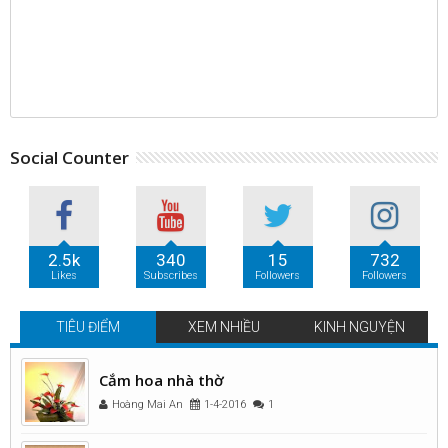
Social Counter
2.5k
340
15
732
Likes
Subscribes
Followers
Followers
TIÊU ĐIỂM
XEM NHIỀU
KINH NGUYỆN
Cắm hoa nhà thờ
Hoàng Mai An
1-4-2016
1