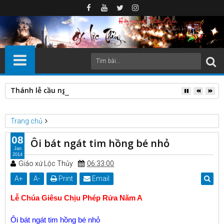
Thánh lễ cầu nguyện cho các Đẳng linh hồn ( 2-11-2024)
Trang chủ
Suy niệm Lời Chúa năm A
Ôi bát ngát tim hồng bé nhỏ
08
Ôi bát ngát tim hồng bé nhỏ
Jan
2014
Giáo xứ Lộc Thủy
06:33:00
A
+
A
-
Print
Email
Lễ Chúa Giêsu Chịu Phép Rửa Năm A
Ôi bát ngát tim hồng bé nhỏ