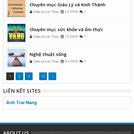
Chuyên mục Giáo Lý và Kinh Thánh
Giáo xứ Lộc Thủy
2-2-2016
1
Chuyên mục sức khỏe và ẩm thực
Giáo xứ Lộc Thủy
1-2-2016
1
Nghệ thuật sống
Giáo xứ Lộc Thủy
4-1-2016
1
...
1
2
3
12
»
LIÊN KẾT SITES
Anh Trai Nang
ABOUT US