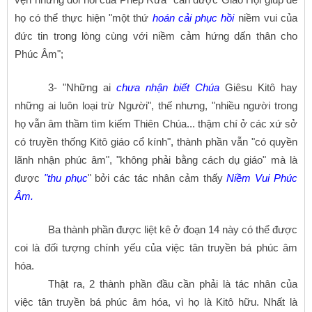
họ có thể thực hiện "một thứ
hoán cải phục hồi
niềm vui của
đức tin trong lòng cùng với niềm cảm hứng dấn thân cho
Phúc Âm";
3- "Những ai
chưa nhận biết Chúa
Giêsu Kitô hay
những ai luôn loại trừ Người", thế nhưng, "nhiều người trong
họ vẫn âm thầm tìm kiếm Thiên Chúa... thậm chí ở các xứ sở
có truyền thống Kitô giáo cổ kính", thành phần vẫn "có quyền
lãnh nhận phúc âm", "không phải bằng cách dụ giáo" mà là
được
"thu phục
" bởi các tác nhân cảm thấy
Niềm Vui Phúc
Âm.
Ba thành phần được liệt kê ở đoạn 14 này có thể được
coi là đối tượng chính yếu của việc tân truyền bá phúc âm
hóa.
Thật ra, 2 thành phần đầu cần phải là tác nhân của
việc tân truyền bá phúc âm hóa, vì họ là Kitô hữu. Nhất là