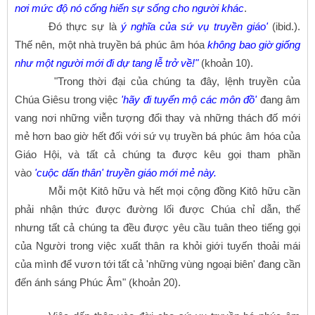
nơi mức độ nó cống hiến sự sống cho người khác
.
Đó thực sự là
ý nghĩa của sứ vụ truyền giáo'
(ibid.).
Thế nên, một nhà truyền bá phúc âm hóa
không bao giờ giống
như một người mới đi dự tang lễ trở về!"
(khoản 10).
"Trong thời đại của chúng ta đây, lệnh truyền của
Chúa Giêsu trong việc
'hãy đi tuyển mộ các môn đồ'
đang âm
vang nơi những viễn tượng đổi thay và những thách đố mới
mẻ hơn bao giờ hết đối với sứ vụ truyền bá phúc âm hóa của
Giáo Hội, và tất cả chúng ta được kêu gọi tham phần
vào
'cuộc dấn thân' truyền giáo mới mẻ này.
Mỗi một Kitô hữu và hết mọi cộng đồng Kitô hữu cần
phải nhận thức được đường lối được Chúa chỉ dẫn, thế
nhưng tất cả chúng ta đều được yêu cầu tuân theo tiếng gọi
của Người trong việc xuất thân ra khỏi giới tuyến thoải mái
của mình để vươn tới tất cả 'những vùng ngoại biên' đang cần
đến ánh sáng Phúc Âm" (khoản 20).