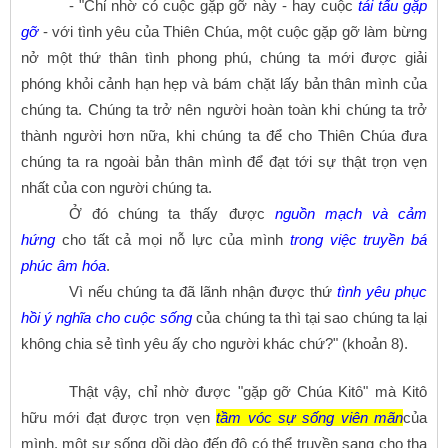
- "Chỉ nhờ có cuộc gặp gỡ này - hay cuộc
tái tấu gặp
gỡ
- với tình yêu của Thiên Chúa, một cuộc gặp gỡ làm bừng
nở một thứ thân tình phong phú, chúng ta mới được giải
phóng khỏi cảnh hạn hẹp và bám chặt lấy bản thân mình của
chúng ta. Chúng ta trở nên người hoàn toàn khi chúng ta trở
thành người hơn nữa, khi chúng ta để cho Thiên Chúa đưa
chúng ta ra ngoài bản thân mình để đạt tới sự thật trọn vẹn
nhất của con người chúng ta.
Ở đó chúng ta thấy được
nguồn mạch và cảm
hứng
cho tất cả mọi nỗ lực của mình
trong việc truyền bá
phúc âm hóa
.
Vì nếu chúng ta đã lãnh nhận được thứ
tình yêu phục
hồi ý nghĩa cho cuộc sống
của chúng ta thì tại sao chúng ta lại
không chia sẻ tình yêu ấy cho người khác chứ?" (khoản 8).
Thật vậy, chỉ nhờ được "gặp gỡ Chúa Kitô" mà Kitô
hữu mới đạt được trọn vẹn
tầm vóc sự sống viên mãn
của
mình, một sự sống dồi dào đến độ có thể truyền sang cho tha