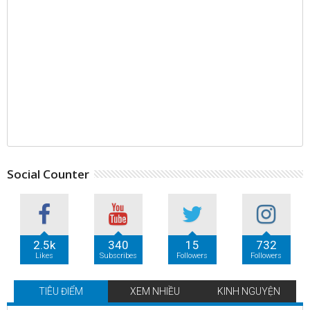
Social Counter
2.5k
340
15
732
Likes
Subscribes
Followers
Followers
TIÊU ĐIỂM
XEM NHIỀU
KINH NGUYỆN