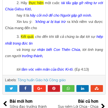
2. Hãy
thực hiện
một cuộc
tái tấu gặp gỡ riêng tư với
Chúa Giêsu Kitô
,
hay ít là
hãy cởi mở để cho Người gặp gỡ mình.
Xin lưu ý:
'không ai bị loại trừ
ra khỏi niềm vui được
Chúa mang đến cho
3.
Kết quả
:
cho đến khi tất cả chúng ta đạt tới sự
hiệp
nhất trong đức tin
và trong sự
nhận biết Con Thiên Chúa
, tới tình trạng
con người
trưởng thành,
tới
tầm vóc viên mãn của Đức Ki-tô
. (Ep 4:13)
Labels:
Tông huấn Giáo hội Công giáo
Bài mới hơn
Bài cũ hơn
Sống đạo trưởng thành
Suy niệm Lời Chúa - Chúa