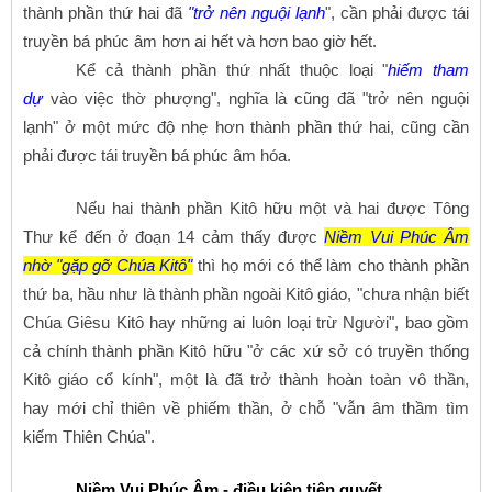
thành phần thứ hai đã
"trở nên nguội lạnh
", cần phải được tái
truyền bá phúc âm hơn ai hết và hơn bao giờ hết.
Kể cả thành phần thứ nhất thuộc loại "
hiếm tham
dự
vào việc thờ phượng", nghĩa là cũng đã "trở nên nguội
lạnh" ở một mức độ nhẹ hơn thành phần thứ hai, cũng cần
phải được tái truyền bá phúc âm hóa.
Nếu hai thành phần Kitô hữu một và hai được Tông
Thư kể đến ở đoạn 14 cảm thấy được
Niềm Vui Phúc Âm
nhờ "gặp gỡ Chúa Kitô"
thì họ mới có thể làm cho thành phần
thứ ba, hầu như là thành phần ngoài Kitô giáo, "chưa nhận biết
Chúa Giêsu Kitô hay những ai luôn loại trừ Người", bao gồm
cả chính thành phần Kitô hữu "ở các xứ sở có truyền thống
Kitô giáo cổ kính", một là đã trở thành hoàn toàn vô thần,
hay mới chỉ thiên về phiếm thần, ở chỗ "vẫn âm thầm tìm
kiếm Thiên Chúa".
Niềm Vui Phúc Âm - điều kiện tiên quyết