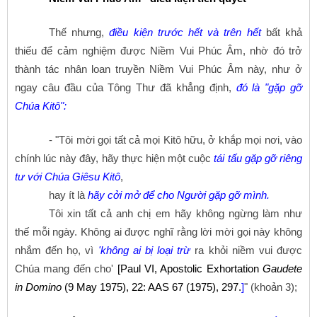
Thế nhưng,
điều kiện trước hết và trên hết
bất khả
thiếu để cảm nghiệm được Niềm Vui Phúc Âm, nhờ đó trở
thành tác nhân loan truyền Niềm Vui Phúc Âm này, như ở
ngay câu đầu của Tông Thư đã khẳng định,
đó là "gặp gỡ
Chúa Kitô":
- "Tôi mời gọi tất cả mọi Kitô hữu, ở khắp mọi nơi, vào
chính lúc này đây, hãy thực hiện một cuộc
tái tấu gặp gỡ riêng
tư với Chúa Giêsu Kitô
,
hay ít là
hãy cởi mở để cho Người gặp gỡ mình.
Tôi xin tất cả anh chị em hãy không ngừng làm như
thế mỗi ngày. Không ai được nghĩ rằng lời mời gọi này không
nhắm đến họ, vì
'không ai bị loại trừ
ra khỏi niềm vui được
Chúa mang đến cho'
[Paul VI, Apostolic Exhortation
Gaudete
in Domino
(9 May 1975), 22: AAS 67 (1975), 297.
]
" (khoản 3);