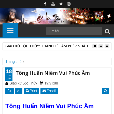
GIÁO XỨ LỘC THỦY: THÁNH LỄ LÀM PHÉP NHÀ THỜ GIÁO ĐIỂ
Trang chủ
Tông huấn Giáo hội Công giáo
Tông Huấn Niềm Vui Phúc Âm
18
Tông Huấn Niềm Vui Phúc Âm
Jan
2014
Giáo xứ Lộc Thủy
19:31:00
A
+
A
-
Print
Email
Tông Huấn Niềm Vui Phúc Âm