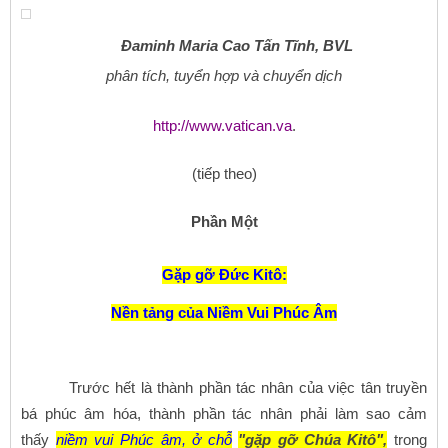
Đaminh Maria Cao Tấn Tĩnh, BVL
phân tích, tuyển hợp và chuyển dịch
http://www.vatican.va
.
(tiếp theo)
Phần Một
Gặp gỡ Đức Kitô:
Nền tảng của Niềm Vui Phúc Âm
Trước hết là thành phần tác nhân của việc tân truyền
bá phúc âm hóa, thành phần tác nhân phải làm sao cảm
thấy
niềm vui Phúc âm, ở chỗ
"gặp gỡ Chúa Kitô",
trong