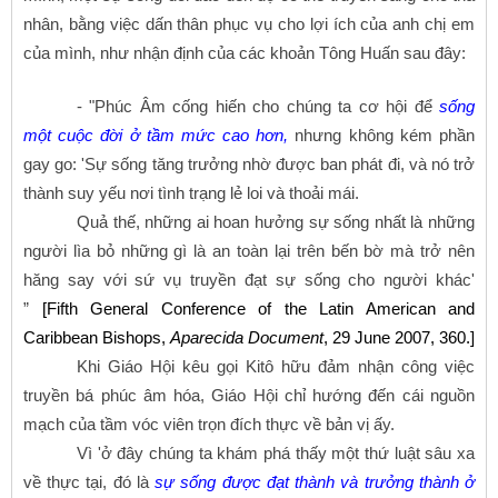
nhân, bằng việc dấn thân phục vụ cho lợi ích của anh chị em
của mình, như nhận định của các khoản Tông Huấn sau đây:
- "Phúc Âm cống hiến cho chúng ta cơ hội để
sống
một cuộc đời ở tầm mức cao hơn,
nhưng không kém phần
gay go: 'Sự sống tăng trưởng nhờ được ban phát đi, và nó trở
thành suy yếu nơi tình trạng lẻ loi và thoải mái.
Quả thế, những ai hoan hưởng sự sống nhất là những
người lìa bỏ những gì là an toàn lại trên bến bờ mà trở nên
hăng say với sứ vụ truyền đạt sự sống cho người khác'
”
[Fifth General Conference of the Latin American and
Caribbean Bishops,
Aparecida Document
, 29 June 2007, 360.]
Khi Giáo Hội kêu gọi Kitô hữu đảm nhận công việc
truyền bá phúc âm hóa, Giáo Hội chỉ hướng đến cái nguồn
mạch của tầm vóc viên trọn đích thực về bản vị ấy.
Vì 'ở đây chúng ta khám phá thấy một thứ luật sâu xa
về thực tại, đó là
sự sống được đạt thành và trưởng thành ở