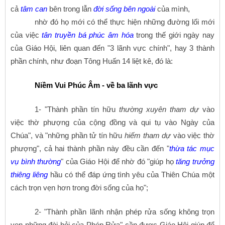
cả
tâm can
bên trong lẫn
đời sống bên ngoài
của mình,
nhờ đó họ mới có thể thực hiện những đường lối mới
của việc
tân truyền bá phúc âm hóa
trong thế giới ngày nay
của Giáo Hội, liên quan đến "3 lãnh vực chính", hay 3 thành
phần chính, như đoạn Tông Huấn 14 liệt kê, đó là:
Niềm Vui Phúc Âm - về ba lãnh vực
1- "Thành phần tín hữu
thường xuyên tham dự
vào
việc thờ phượng của cộng đồng và qui tụ vào Ngày của
Chúa", và "những phần tử tín hữu
hiếm tham dự
vào việc thờ
phượng", cả hai thành phần này đều cần đến "
thừa tác mục
vụ bình thường
" của Giáo Hội để nhờ đó "giúp họ
tăng trưởng
thiêng liêng
hầu có thể đáp ứng tình yêu của Thiên Chúa một
cách trọn vẹn hơn trong đời sống của họ";
2- "Thành phần lãnh nhận phép rửa sống không trọn
vẹn những đòi hỏi của Phép Rửa" cần được Giáo Hội giúp để