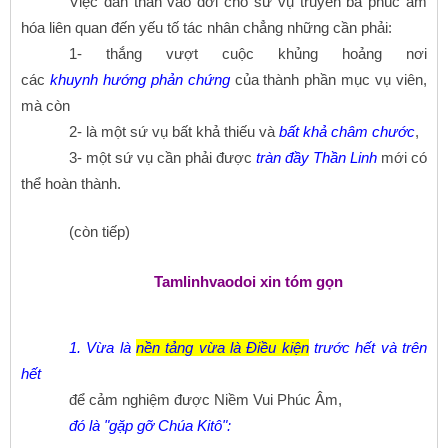
Việc dấn thân vào đời cho sứ vụ truyền bá phúc âm
hóa liên quan đến yếu tố tác nhân chẳng những cần phải:
1- thắng vượt cuộc khủng hoảng nơi
các
khuynh
hướng
phản
chứng
của thành phần mục vụ viên,
mà còn
2- là một sứ vụ bất khả thiếu và
bất khả
châm chước
,
3- một sứ vụ cần phải được
tràn đầy Thần Linh
mới có
thể hoàn thành.
(còn tiếp)
Tamlinhvaodoi xin tóm gọn
1. Vừa là
nền tảng vừa là Điều kiện
trước hết và trên
hết
để cảm nghiệm được Niềm Vui Phúc Âm,
đó là "gặp gỡ Chúa Kitô":