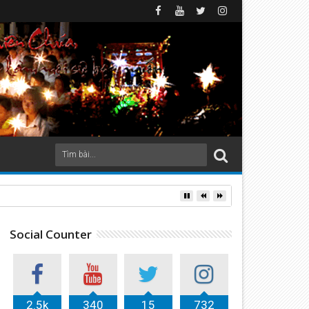
Social Counter
2.5k
340
15
732