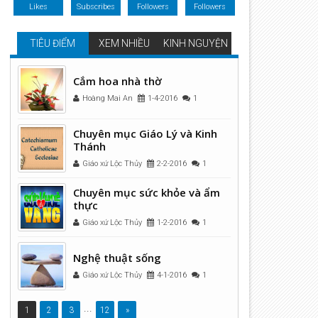
Likes
Subscribes
Followers
Followers
TIÊU ĐIỂM
XEM NHIỀU
KINH NGUYỆN
Cắm hoa nhà thờ
Hoàng Mai An
1-4-2016
1
Chuyên mục Giáo Lý và Kinh
Thánh
Giáo xứ Lộc Thủy
2-2-2016
1
Chuyên mục sức khỏe và ẩm
thực
Giáo xứ Lộc Thủy
1-2-2016
1
Nghệ thuật sống
Giáo xứ Lộc Thủy
4-1-2016
1
...
1
2
3
12
»