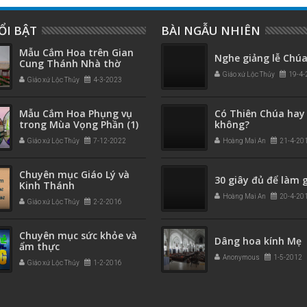
ỔI BẬT
BÀI NGẪU NHIÊN
Mẫu Cắm Hoa trên Gian
Nghe giảng lễ Chú
Cung Thánh Nhà thờ
Giáo xứ Lộc Thủy
19-4-
Giáo xứ Lộc Thủy
4-3-2023
Mẫu Cắm Hoa Phụng vụ
Có Thiên Chúa hay
trong Mùa Vọng Phần (1)
không?
Giáo xứ Lộc Thủy
7-12-2022
Hoàng Mai An
21-4-20
Chuyên mục Giáo Lý và
30 giây đủ để làm g
Kinh Thánh
Hoàng Mai An
20-4-20
Giáo xứ Lộc Thủy
2-2-2016
Chuyên mục sức khỏe và
Dâng hoa kính Mẹ
ẩm thực
Anonymous
1-5-2012
Giáo xứ Lộc Thủy
1-2-2016