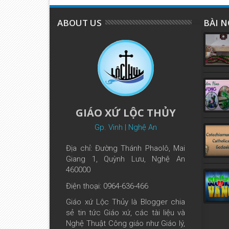
ABOUT US
BÀI N
GIÁO XỨ LỘC THỦY
Gp. Vinh | Nghệ An
Địa chỉ: Đường Thánh Phaolô, Mai
Giang 1, Quỳnh Lưu, Nghệ An
460000
Điện thoại: 0964-636-466
Giáo xứ Lộc Thủy là Blogger chia
sẻ tin tức Giáo xứ, các tài liệu và
Nghệ Thuật Công giáo như Giáo lý,