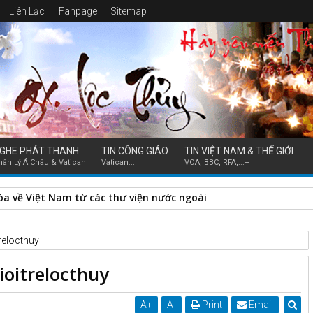
Liên Lạc
Fanpage
Sitemap
GHE PHÁT THANH
TIN CÔNG GIÁO
TIN VIỆT NAM & THẾ GIỚI
hân Lý Á Châu & Vatican
Vatican...
VOA, BBC, RFA,...+
hóa về Việt Nam từ các thư viện nước ngoài
relocthuy
ioitrelocthuy
A
+
A
-
Print
Email