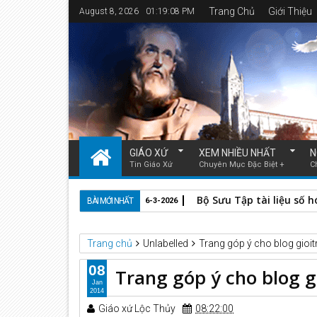
Trang Chủ
Giới Thiệu
August 8, 2026
01:19:09 PM
GIÁO XỨ
XEM NHIỀU NHẤT
N
Tin Giáo Xứ
Chuyên Mục Đặc Biệt +
C
Bộ Sưu Tập tài liệu số 
BÀI MỚI NHẤT
6-3-2026
Trang chủ
Unlabelled
Trang góp ý cho blog gioit
08
Trang góp ý cho blog g
Jan
2014
Giáo xứ Lộc Thủy
08:22:00