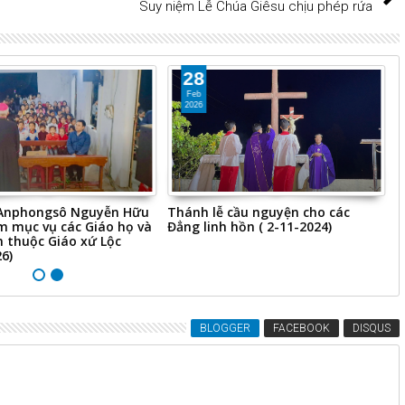
Suy niệm Lễ Chúa Giêsu chịu phép rứa
28
Feb
2026
Anphongsô Nguyễn Hữu
Thánh lễ cầu nguyện cho các
T
m mục vụ các Giáo họ và
Đẳng linh hồn ( 2-11-2024)
G
 thuộc Giáo xứ Lộc
6)
BLOGGER
FACEBOOK
DISQUS