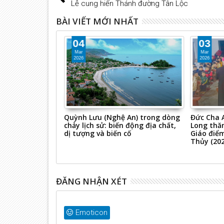
Lễ cung hiến Thánh đường Tân Lộc
BÀI VIẾT MỚI NHẤT
04
03
Mar
Mar
2026
2026
u số hóa về Việt
Quỳnh Lưu (Nghệ An) trong dòng
Đức Cha 
iện nước ngoài
chảy lịch sử: biến động địa chất,
Long thă
dị tượng và biến cố
Giáo điểm
Thủy (202
ĐĂNG NHẬN XÉT
Emoticon