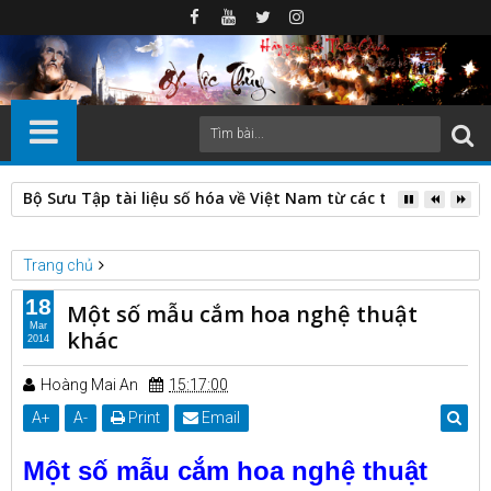
Quỳnh Lưu (Nghệ An) trong dòng chảy lịch sử: biến động địa 
Trang chủ
Cắm hoa nghệ thuật
Một số mẫu cắm hoa nghệ thuật khác
18
Một số mẫu cắm hoa nghệ thuật
Mar
khác
2014
Hoàng Mai An
15:17:00
A
+
A
-
Print
Email
Một số mẫu cắm hoa nghệ thuật