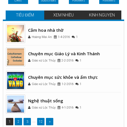
Likes
Subscribes
Followers
Followers
TIÊU ĐIỂM
XEM NHIỀU
KINH NGUYỆN
Cắm hoa nhà thờ
Hoàng Mai An
1-4-2016
1
Chuyên mục Giáo Lý và Kinh Thánh
Giáo xứ Lộc Thủy
2-2-2016
1
Chuyên mục sức khỏe và ẩm thực
Giáo xứ Lộc Thủy
1-2-2016
1
Nghệ thuật sống
Giáo xứ Lộc Thủy
4-1-2016
1
...
1
2
3
12
»