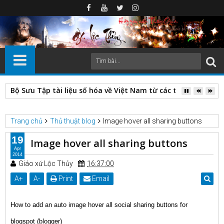
Bộ Sưu Tập tài liệu số hóa về Việt Nam từ các thư viện nước
Trang chủ
Thủ thuật blog
Image hover all sharing buttons
19
Image hover all sharing buttons
Apr
2014
Giáo xứ Lộc Thủy
16:37:00
A
+
A
-
Print
Email
How to add an auto image hover all social sharing buttons for
blogspot (blogger)