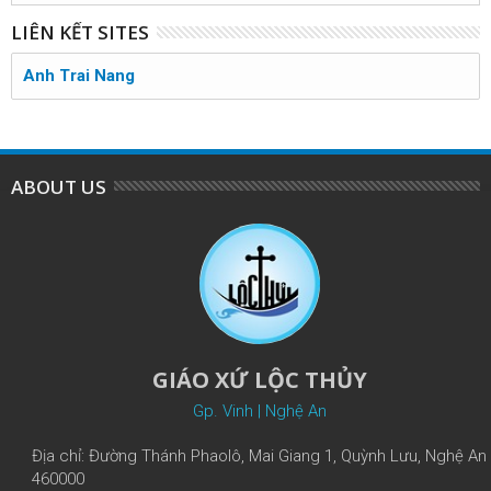
LIÊN KẾT SITES
Anh Trai Nang
ABOUT US
GIÁO XỨ LỘC THỦY
Gp. Vinh | Nghệ An
Địa chỉ: Đường Thánh Phaolô, Mai Giang 1, Quỳnh Lưu, Nghệ An
460000