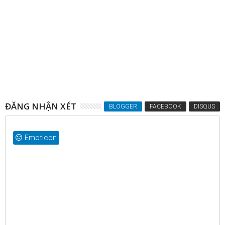
13
May
2014
Tạo Thanh Menu (menu bar) ẩn hiện bên
dưới blogspot/website
ĐĂNG NHẬN XÉT
BLOGGER
FACEBOOK
DISQUS
Emoticon