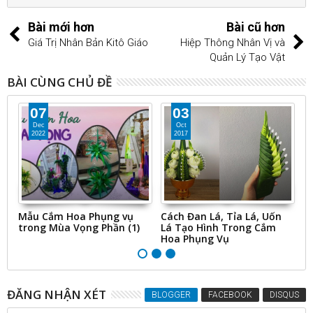
Bài mới hơn
Bài cũ hơn
Giá Trị Nhân Bản Kitô Giáo
Hiệp Thông Nhân Vị và
Quản Lý Tạo Vật
BÀI CÙNG CHỦ ĐỀ
03
26
Oct
Mar
2017
2016
Cách Đan Lá, Tỉa Lá, Uốn
Cắm Hoa Mùa Phục Sinh -
C
Lá Tạo Hình Trong Cắm
Nghệ Thuật Cắm Hoa
c
Hoa Phụng Vụ
Phụng Vụ trong Nhà Thờ
ĐĂNG NHẬN XÉT
BLOGGER
FACEBOOK
DISQUS