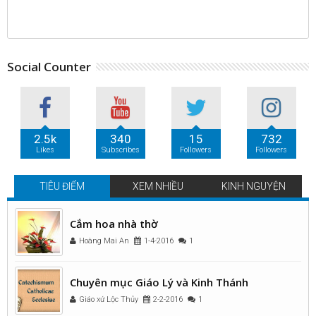
Social Counter
2.5k
340
15
732
Likes
Subscribes
Followers
Followers
TIÊU ĐIỂM
XEM NHIỀU
KINH NGUYỆN
Cắm hoa nhà thờ
Hoàng Mai An
1-4-2016
1
Chuyên mục Giáo Lý và Kinh Thánh
Giáo xứ Lộc Thủy
2-2-2016
1