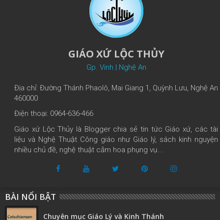
GIÁO XỨ LỘC THỦY
Gp. Vinh | Nghệ An
Địa chỉ: Đường Thánh Phaolô, Mai Giang 1, Quỳnh Lưu, Nghệ An
460000
Điện thoại: 0964-636-466
Giáo xứ Lộc Thủy là Blogger chia sẻ tin tức Giáo xứ, các tài
liệu và Nghệ Thuật Công giáo như Giáo lý, sách kinh nguyện
nhiều chủ đề, nghệ thuật cắm hoa phụng vụ...
BÀI NỔI BẬT
Chuyên mục Giáo Lý và Kinh Thánh