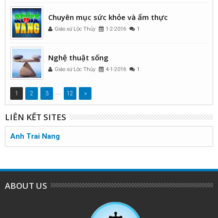
Chuyên mục sức khỏe và ẩm thực
Giáo xứ Lộc Thủy
1-2-2016
1
Nghệ thuật sống
Giáo xứ Lộc Thủy
4-1-2016
1
...
1
2
3
12
»
LIÊN KẾT SITES
Anh Trai Nang
ABOUT US