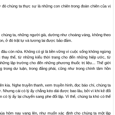
 đó chúng ta thực sự là những con chiên trong đoàn chiên của vị
o chúng ta, những người già, dường như choáng váng, không theo
on, ở đó trật tự và tương lai được bảo đảm.
ng đâu còn nữa. Không có gì là bền vững vì cuộc sống không ngừng
bị thay thế, từ những kiểu thời trang cho đến những hiệp ước, từ
những lập trường cho đến những phương thuốc trị liệu… Thế giới
 trong dư luận, trong đảng phái, cũng như trong chính tâm hồn
n kia. Nghe truyền thanh, xem truyền hình, đọc báo chí, chúng ta
. Nhưng cái có lý ấy chẳng kéo dài được bao lâu, bởi vì khi kẻ đối
ần có lý ấy lại chuyển sang phe đối lập. Vì thế, chúng ta khó có thể
húa hôm nay vang lên, như muốn xác định cho chúng ta một lập