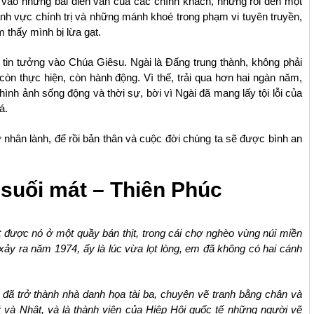
 vào những bài diễn văn của các chính khách, nhưng rồi đến một
ãnh vực chính trị và những mánh khoé trong phạm vi tuyên truyền,
 thấy mình bị lừa gạt.
m tin tưởng vào Chúa Giêsu. Ngài là Đấng trung thành, không phải
còn thực hiện, còn hành động. Vì thế, trải qua hơn hai ngàn năm,
ình ảnh sống động và thời sự, bời vì Ngài đã mang lấy tội lỗi của
á.
nhân lành, để rồi bản thân và cuộc đời chúng ta sẽ được bình an
 suối mát – Thiên Phúc
t được nó ở một quầy bán thịt, trong cái chợ nghèo vùng núi miền
y ra năm 1974, ấy là lúc vừa lọt lòng, em đã không có hai cánh
 đã trở thành nhà danh họa tài ba, chuyên vẽ tranh bằng chân và
 và Nhật, và là thành viên của Hiệp Hội quốc tế những người vẽ