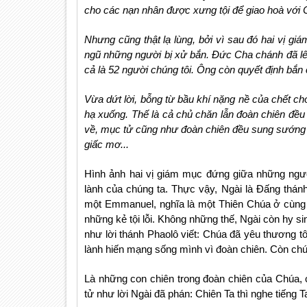
cho các nạn nhân được xưng tội để giao hoà với 
Nhưng cũng thật lạ lùng, bởi vì sau đó hai vị gi
ngũ những người bị xử bắn. Đức Cha chánh đã lên 
cả là 52 người chúng tôi. Ông còn quyết định bắn c
Vừa dứt lời, bỗng từ bầu khí nặng nề của chết ch
hạ xuống. Thế là cả chủ chăn lẫn đoàn chiên đều
về, mục tử cũng như đoàn chiên đều sung sướng há
giấc mơ...
Hình ảnh hai vị giám mục đứng giữa những ngườ
lành của chúng ta. Thực vậy, Ngài là Đấng thán
một Emmanuel, nghĩa là một Thiên Chúa ở cùng 
những kẻ tội lỗi. Không những thế, Ngài còn hy si
như lời thánh Phaolô viết: Chúa đã yêu thương tôi
lành hiến mạng sống mình vì đoàn chiên. Còn chú
Là những con chiên trong đoàn chiên của Chúa, 
tử như lời Ngài đã phán: Chiên Ta thì nghe tiếng T