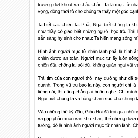
trường dứt khoát và chắc chắn: Ta là mục tử nhân
vọng, đồng thời tỏ cho chúng ta thấy một góc cạ
Ta biết các chiên Ta. Phải, Ngài biết chúng ta k
như thầy cô giáo biết những người học trò. Trái 
sẵn sàng hy sinh cho nhau: Ta hiến mạng sống mì
Hình ảnh người mục tử nhân lành phải là hình 
chiên được an toàn. Người mục tử ấy luôn sống
chiến đấu chống lại sói dữ, không quản ngại vất 
Trái tim của con người thời nay dường như đã t
quanh. Trong vũ trụ bao la này, con người chỉ là
tiêng nói, thì cũng chẳng ai buồn nghe. Chỉ mình 
Ngài biết chúng ta và hằng chăm sóc cho chúng t
Vào những thế kỷ đầu, Giáo Hội đã trải qua những
và gặp phải muôn vàn khó khăn, thế nhưng dưới 
tường, đó là hình ảnh người mục tử nhân lành. Chí