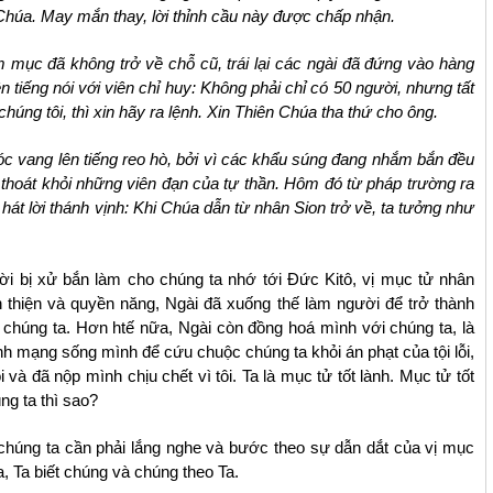
Chúa. May mắn thay, lời thỉnh cầu này được chấp nhận.
ám mục đã không trở về chỗ cũ, trái lại các ngài đã đứng vào hàng
tiếng nói với viên chỉ huy: Không phải chỉ có 50 người, nhưng tất
húng tôi, thì xin hãy ra lệnh. Xin Thiên Chúa tha thứ cho ông.
óc vang lên tiếng reo hò, bởi vì các khẩu súng đang nhắm bắn đều
 thoát khỏi những viên đạn của tự thần. Hôm đó từ pháp trường ra
t lời thánh vịnh: Khi Chúa dẫn từ nhân Sion trở về, ta tưởng như
i bị xử bắn làm cho chúng ta nhớ tới Đức Kitô, vị mục tử nhân
h thiện và quyền năng, Ngài đã xuống thế làm người để trở thành
chúng ta. Hơn htế nữa, Ngài còn đồng hoá mình với chúng ta, là
nh mạng sống mình để cứu chuộc chúng ta khỏi án phạt của tội lỗi,
 và đã nộp mình chịu chết vì tôi. Ta là mục tử tốt lành. Mục tử tốt
ng ta thì sao?
chúng ta cần phải lắng nghe và bước theo sự dẫn dắt của vị mục
a, Ta biết chúng và chúng theo Ta.