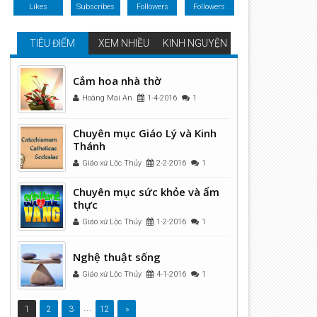
Likes
Subscribes
Followers
Followers
TIÊU ĐIỂM
XEM NHIỀU
KINH NGUYỆN
Cắm hoa nhà thờ
Hoàng Mai An
1-4-2016
1
Chuyên mục Giáo Lý và Kinh
Thánh
Giáo xứ Lộc Thủy
2-2-2016
1
Chuyên mục sức khỏe và ẩm
thực
Giáo xứ Lộc Thủy
1-2-2016
1
Nghệ thuật sống
Giáo xứ Lộc Thủy
4-1-2016
1
...
1
2
3
12
»