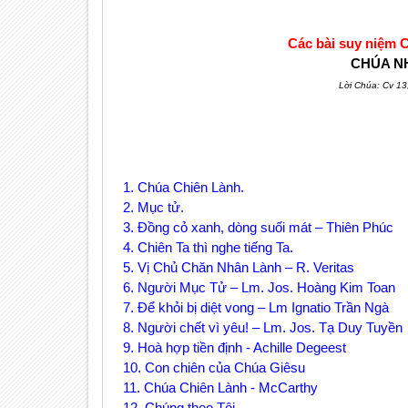
Các bài suy niệm
CHÚA N
Lời Chúa: Cv 13
1. Chúa Chiên Lành.
2. Mục tử.
3. Đồng cỏ xanh, dòng suối mát – Thiên Phúc
4. Chiên Ta thì nghe tiếng Ta.
5. Vị Chủ Chăn Nhân Lành – R. Veritas
6. Người Mục Tử – Lm. Jos. Hoàng Kim Toan
7. Để khỏi bị diệt vong – Lm Ignatio Trần Ngà
8. Người chết vì yêu! – Lm. Jos. Tạ Duy Tuyền
9. Hoà hợp tiền định - Achille Degeest
10. Con chiên của Chúa Giêsu
11. Chúa Chiên Lành - McCarthy
12. Chúng theo Tôi