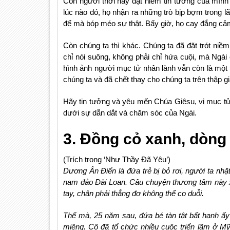
Con người thời nay đặt niềm tin tưởng của mình
lúc nào đó, họ nhận ra những trò bịp bợm trong l
để mà bóp méo sự thật. Bấy giờ, họ cay đắng cảm
Còn chúng ta thì khác. Chúng ta đã đặt trót niề
chỉ nói suông, không phải chỉ hứa cuội, mà Ngài 
hình ảnh người mục tử nhân lành vẫn còn là một h
chúng ta và đã chết thay cho chúng ta trên thập gi
Hãy tin tưởng và yêu mến Chúa Giêsu, vị mục tử 
dưới sự dẫn dắt và chăm sóc của Ngài.
3. Đồng cỏ xanh, dòng
(Trích trong ‘Như Thầy Đã Yêu’)
Dương Ân Điển là đứa trẻ bị bỏ rơi, người ta nhặ
nam đảo Đài Loan. Câu chuyện thương tâm này xả
tay, chân phải thẳng đơ không thể co duỗi.
Thế mà, 25 năm sau, đứa bé tàn tật bất hạnh ấy
miệng. Cô đã tổ chức nhiều cuộc triển lãm ở Mỹ