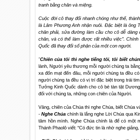
tranh bằng chân và miệng.
Cuộc đời cô thay đổi nhanh chóng như thế, thà
là Lâm Phương Anh nhận nuôi. Đặc biệt là ông T
chân phải, sửa đường làm cầu cho cô dễ dàng đ
chân, và có thể làm được rất nhiều việc”. Chín
Quốc đã thay đổi số phận của một con người.
“
Chiên của tôi thì nghe tiếng tôi, tôi biết ch
lành, Người yêu thương mỗi người chúng ta bằng 
xa đốn mạt đến đâu, mỗi người chúng ta đều có
người chúng ta đều có vị trí đặc biệt trong trái
Tưởng Kinh Quốc dành cho cô bé tàn tật Dương 
đối với chúng ta, những con chiên của Người.
Vâng, chiên của Chúa thì nghe Chúa, biết Chúa v
-
Nghe Chúa
chính là lắng nghe Lời Chúa qua Ki
tâm hồn mình. Nghe Chúa chính là để có một mố
Thánh Phaolô viết: “Có đức tin là nhờ nghe giảng,