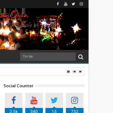
 xứ Lộc Thủy (2026)
Social Counter
2.5k
340
15
732