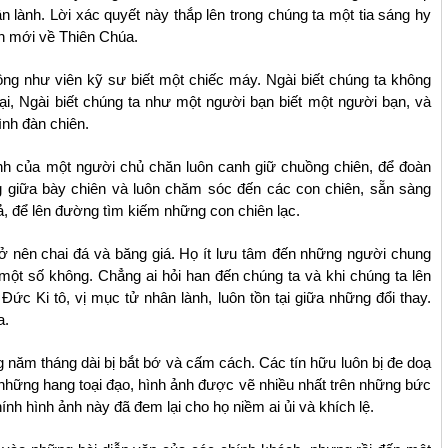
 lành. Lời xác quyết này thắp lên trong chúng ta một tia sáng hy
nh mới về Thiên Chúa.
hông như viên kỹ sư biết một chiếc máy. Ngài biết chúng ta không
lại, Ngài biết chúng ta như một người bạn biết một người bạn, và
nh đàn chiên.
ảnh của một người chủ chăn luôn canh giữ chuồng chiên, để đoàn
 giữa bày chiên và luôn chăm sóc đến các con chiên, sẵn sàng
vả, để lên đường tìm kiếm những con chiên lạc.
rở nên chai đá và băng giá. Họ ít lưu tâm đến những người chung
 một số không. Chẳng ai hỏi han đến chúng ta và khi chúng ta lên
Đức Ki tô, vị mục tử nhân lành, luôn tồn tại giữa những đổi thay.
a.
 năm tháng dài bị bắt bớ và cấm cách. Các tín hữu luôn bị đe doạ
những hang toại đạo, hình ảnh được vẽ nhiều nhất trên những bức
nh hình ảnh này đã đem lại cho họ niềm ai ủi và khích lệ.