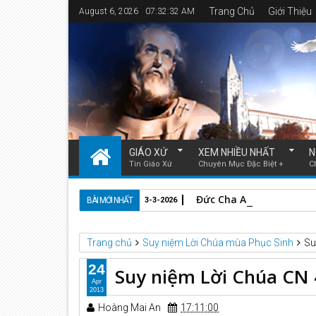
Trang Chủ
Giới Thiệu
August 6, 2026
07:32:33 AM
GIÁO XỨ
XEM NHIỀU NHẤT
N
Tin Giáo Xứ
Chuyên Mục Đặc Biệt +
C
Đức Cha Anphongsô Nguy
BÀI MỚI NHẤT
3-3-2026
Trang chủ
Suy niệm Lời Chúa mùa Phục Sinh
Su
24
Suy niệm Lời Chúa CN 
Apr
2013
Hoàng Mai An
17:11:00