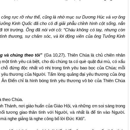
nh công rực rỡ như thế, cũng là nhờ mục sư Dương Húc và vợ ông
ưởng Kinh Quốc đã cho cô đi giải phẫu chỉnh hình cột sống, nắn
i tới trường. Ông đã nói với cô: “Cháu không có tay, nhưng còn
h tình thương, sự chăm sóc, và lời động viên của ông Tưởng Kinh
úng và chúng theo tôi”
(Ga 10,27). Thiên Chúa là chủ chiên nhân
một tình yêu cá biệt, cho dù chúng ta có què quặt đui mù, có xấu
 chỗ đứng độc nhất vô nhị trong tình yêu bao bọc của Chúa; mỗi
 tim yêu thương của Người. Tấm lòng quảng đại yêu thương của ông
Ân Điển chỉ là hình bóng tình yêu thương vô bờ của Thiên Chúa
à theo Chúa.
nh Thánh, nơi giáo huấn của Giáo Hội, và những ơn soi sáng trong
i tương giao thân tình với Người, và nhất là để tin vào Người.
 mà nghe giảng là nghe công bố lời Đức Kitô”.