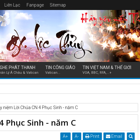
Liên Lạc
Fanpage
Sitemap
GHE PHÁT THANH
TIN CÔNG GIÁO
TIN VIỆT NAM & THẾ GIỚI
hân Lý Á Châu & Vatican
Vatican...
VOA, BBC, RFA,...+
ễn Hữu Long thăm mục vụ các Giáo họ và Giáo điểm thuộc Giáo
y niệm Lời Chúa CN 4 Phục Sinh - năm C
4 Phục Sinh - năm C
A
+
A
-
Print
Email