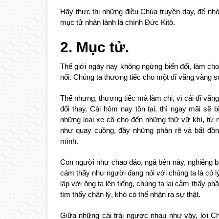
Hãy thực thi những điều Chúa truyền dạy, để nhờ
mục tử nhân lành là chính Đức Kitô.
2. Mục tử.
Thế giới ngày nay không ngừng biến đổi, làm ch
nổi. Chúng ta thương tiếc cho một dĩ vãng vàng s
Thế nhưng, thương tiếc mà làm chi, vì cái dĩ vã
đổi thay. Cái hôm nay tồn tại, thì ngay mãi sẽ 
những loại xe cộ cho đến những thữ vữ khí, từ 
như quay cuồng, đầy những phân rẽ và bất đồng
mình.
Con người như chao đảo, ngả bên này, nghiêng bê
cảm thấy như người đang nói với chúng ta là có lý
lập với ông ta lên tiếng, chúng ta lại cảm thấy ph
tìm thấy chân lý, khó có thể nhận ra sự thật.
Giữa những cái trái ngược nhau như vậy, lời C