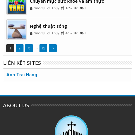
Chuyên mục sức khỏe và ẩm thực
Giáo xứ Lộc Thủy
1-2-2016
1
Nghệ thuật sống
Giáo xứ Lộc Thủy
4-1-2016
1
...
1
2
3
12
»
LIÊN KẾT SITES
Anh Trai Nang
ABOUT US