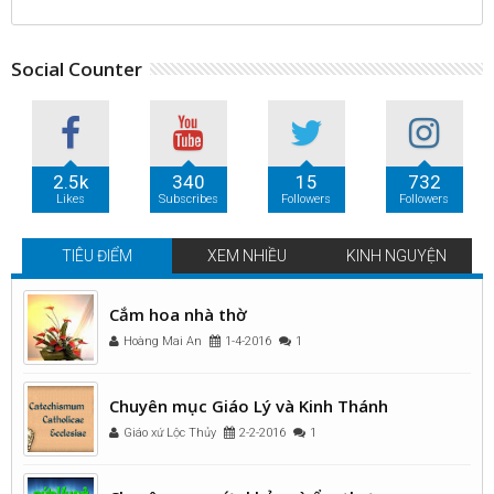
Social Counter
2.5k
340
15
732
Likes
Subscribes
Followers
Followers
TIÊU ĐIỂM
XEM NHIỀU
KINH NGUYỆN
Cắm hoa nhà thờ
Hoàng Mai An
1-4-2016
1
Chuyên mục Giáo Lý và Kinh Thánh
Giáo xứ Lộc Thủy
2-2-2016
1