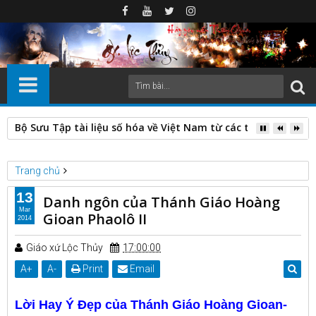
Bộ Sưu Tập tài liệu số hóa về Việt Nam từ các thư viện nước
Trang chủ
Châm ngôn công giáo
13
Danh ngôn của Thánh Giáo Hoàng
Danh ngôn của Thánh Giáo Hoàng Gioan Phaolô II
Mar
Gioan Phaolô II
2014
Giáo xứ Lộc Thủy
17:00:00
A
+
A
-
Print
Email
Lời Hay Ý Đẹp của Thánh Giáo Hoàng Gioan-