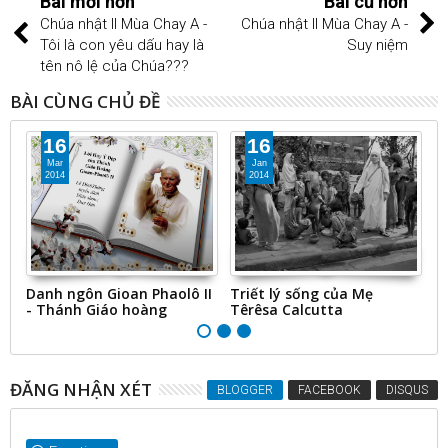
Bài mới hơn
Bài cũ hơn
Chúa nhật II Mùa Chay A -
Chúa nhật II Mùa Chay A -
Tôi là con yêu dấu hay là
Suy niệm
tên nô lệ của Chúa???
BÀI CÙNG CHỦ ĐỀ
16
16
Mar
Jan
2014
2014
áo
Danh ngôn Gioan Phaolô II
Triết lý sống của Mẹ
D
- Thánh Giáo hoàng
Têrêsa Calcutta
c
ĐĂNG NHẬN XÉT
BLOGGER
FACEBOOK
DISQUS